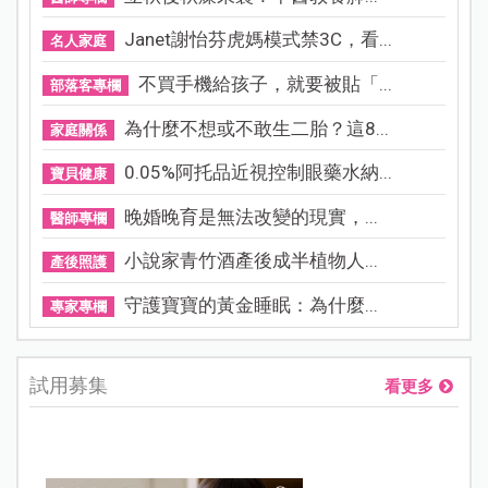
Janet謝怡芬虎媽模式禁3C，看...
名人家庭
不買手機給孩子，就要被貼「...
部落客專欄
為什麼不想或不敢生二胎？這8...
家庭關係
0.05%阿托品近視控制眼藥水納...
寶貝健康
晚婚晚育是無法改變的現實，...
醫師專欄
小說家青竹酒產後成半植物人...
產後照護
守護寶寶的黃金睡眠：為什麼...
專家專欄
試用募集
看更多