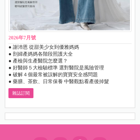
2026年7月號
● 謝沛恩 從甜美少女到優雅媽媽
● 剖婦產媽媽各階段照護大全
● 產檢與生產醫院怎麼選？
● 好醫師５大檢驗標準 選對醫院是風險管理
● 破解４個最常被誤解的寶寶安全感問題
● 藥膳、茶飲、日常保養 中醫觀點看產後掉髮
雜誌訂閱