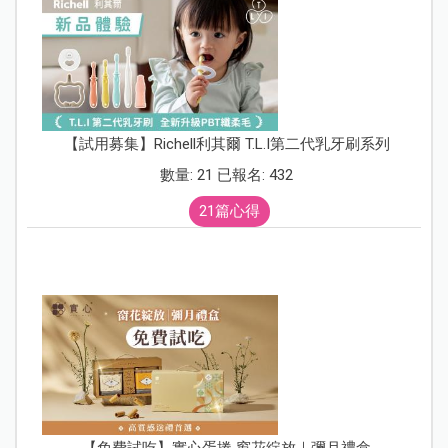
【試用募集】Richell利其爾 T.L.I第二代乳牙刷系列
數量: 21 已報名: 432
21篇心得
【免費試吃】實心蛋捲 窗花綻放｜彌月禮盒