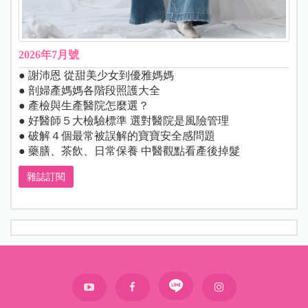
2026年7月號
● 謝沛恩 從甜美少女到優雅媽媽
● 剖婦產媽媽各階段照護大全
● 產檢與生產醫院怎麼選？
● 好醫師５大檢驗標準 選對醫院是風險管理
● 破解４個最常被誤解的寶寶安全感問題
● 藥膳、茶飲、日常保養 中醫觀點看產後掉髮
雜誌訂閱