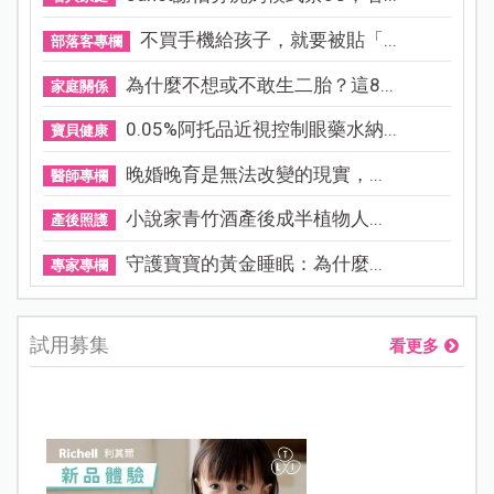
不買手機給孩子，就要被貼「...
部落客專欄
為什麼不想或不敢生二胎？這8...
家庭關係
0.05%阿托品近視控制眼藥水納...
寶貝健康
晚婚晚育是無法改變的現實，...
醫師專欄
小說家青竹酒產後成半植物人...
產後照護
守護寶寶的黃金睡眠：為什麼...
專家專欄
試用募集
看更多