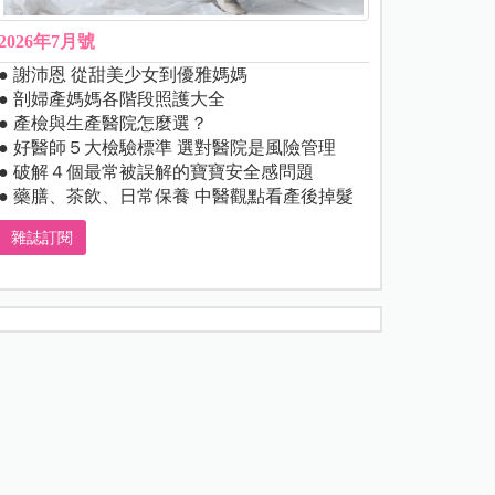
2026年7月號
● 謝沛恩 從甜美少女到優雅媽媽
● 剖婦產媽媽各階段照護大全
● 產檢與生產醫院怎麼選？
● 好醫師５大檢驗標準 選對醫院是風險管理
● 破解４個最常被誤解的寶寶安全感問題
● 藥膳、茶飲、日常保養 中醫觀點看產後掉髮
雜誌訂閱