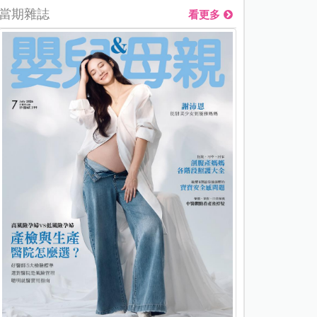
當期雜誌
看更多