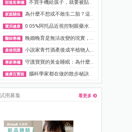
不買手機給孩子，就要被貼「...
部落客專欄
為什麼不想或不敢生二胎？這8...
家庭關係
0.05%阿托品近視控制眼藥水納...
寶貝健康
晚婚晚育是無法改變的現實，...
醫師專欄
小說家青竹酒產後成半植物人...
產後照護
守護寶寶的黃金睡眠：為什麼...
專家專欄
腦科學家都在做的散步秘訣！...
健康百寶箱
試用募集
看更多