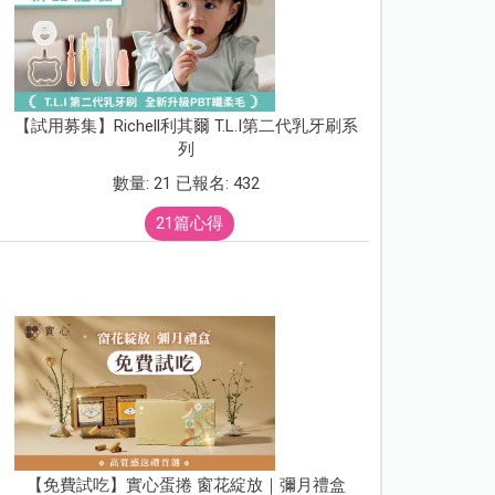
【試用募集】Richell利其爾 T.L.I第二代乳牙刷系
列
數量: 21 已報名: 432
21篇心得
【免費試吃】實心蛋捲 窗花綻放｜彌月禮盒