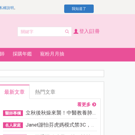
私權說明
。
我知道了
登入|註冊
師
採購年鑑
寵粉月月抽
最新文章
熱門文章
看更多
立秋後秋燥來襲！中醫教養肺...
醫師專欄
Janet謝怡芬虎媽模式禁3C，看...
名人家庭