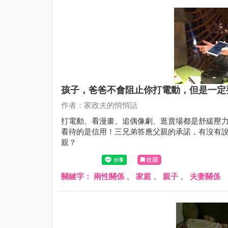
孩子，爸爸不會阻止你打電動，但是一定
作者：家政夫的悄悄話
打電動、看漫畫、追偶像劇、逛賣場都是舒緩壓
看待的是信用！三兄弟答應父親的承諾，有沒有
親？
收藏
關鍵字：
兩性關係
、
家庭
、
親子
、
夫妻關係