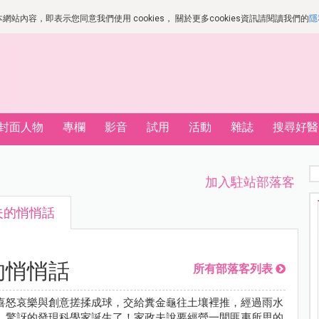
站內容，即表示您同意我們使用 cookies， 關於更多cookies資訊請閱讀我們的
隱
封面人物
專欄
影音
試用
活動
雜誌
搜尋好醫
加入駐站部落客
夫的悄悄話
的悄悄話
所有部落客列表
喜怒哀樂與創意搓揉成球，交給糞金龜往土壤裡推，經過雨水
，驚訝的發現科學家誕生了！家政夫說要經營一間匪夷所思的