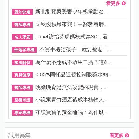
看更多
新北割頸案受害少年楊承勳名...
新知快遞
立秋後秋燥來襲！中醫教養肺...
醫師專欄
Janet謝怡芬虎媽模式禁3C，看...
名人家庭
不買手機給孩子，就要被貼「...
部落客專欄
為什麼不想或不敢生二胎？這8...
家庭關係
0.05%阿托品近視控制眼藥水納...
寶貝健康
晚婚晚育是無法改變的現實，...
醫師專欄
小說家青竹酒產後成半植物人...
產後照護
守護寶寶的黃金睡眠：為什麼...
專家專欄
試用募集
看更多