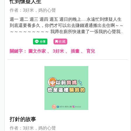
忙到懷疑人生
作者：3好米，媽的心聲
週一 週二 週三 週四 週五 週日的晚上……永遠忙到懷疑人生
到底還要養多久，你們才可以出去賺錢通通搬出去住啊～～
～～～～～～～～～ 我蹲在廁所快速畫了一張我的心聲我的
心情，不想出來面對夫小們...... 不要再敲我廁所門了好嗎？？
收藏
關鍵字：
圖文作家
、
3好米
、
插畫
、
育兒
打針的故事
作者：3好米，媽的心聲