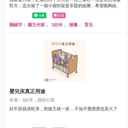
對方，這次做了一個小孩吵架是非題的組圖，希望能夠給為
此感到困擾的爸爸媽媽們一個參考，祝大家育兒順利啦！
收藏
關鍵字：
圖文作家
、
3好米
、
插畫
、
育兒
嬰兒床真正用途
作者：3好米，媽的心聲
好不容易清乾淨，然後又積一床......不知不覺寶寶也長大了