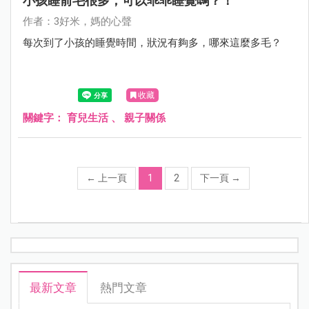
小孩睡前毛很多，可以乖乖睡覺嗎？！
作者：3好米，媽的心聲
每次到了小孩的睡覺時間，狀況有夠多，哪來這麼多毛？
收藏
關鍵字：
育兒生活
、
親子關係
←
上一頁
1
2
下一頁
→
最新文章
熱門文章