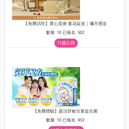
【免費試吃】實心蛋捲 窗花綻放｜彌月禮盒
數量: 10 已報名: 502
11篇心得
【免費體驗】森活舒敏兒童益生菌
數量: 10 已報名: 453