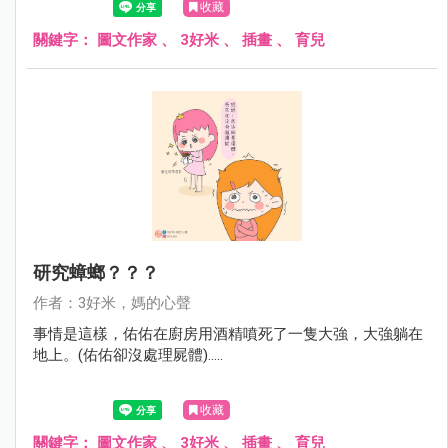
收藏
關鍵字：
圖文作家
、
3好米
、
插畫
、
育兒
研究蟑螂？？？
作者：3好米，媽的心聲
事情是這樣，佑佑在廚房用酒精噴死了一隻大強，大強躺在
地上。(佑佑卻沒處理屍體).....
收藏
關鍵字：
圖文作家
、
3好米
、
插畫
、
育兒