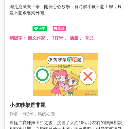
總是崩潰去上學，開開心心放學，有時候小孩不想上學，只
是不想跟爸媽分開。
收藏
關鍵字：
圖文作家
、
3好米
、
插畫
、
育兒
小孩吵架是非題
作者：3好米，媽的心聲
自從二寶妹妹出生之後，度過了大約10個月左右的姊妹相親
相愛蜜月期，之後的日子天天吵～照三餐吵～但是依然很愛