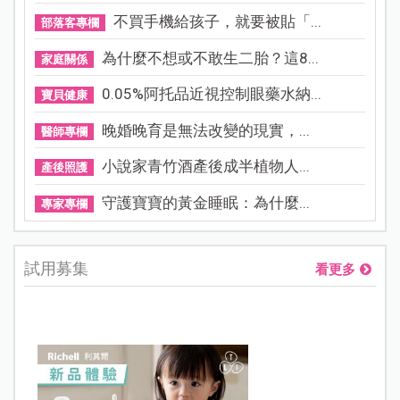
不買手機給孩子，就要被貼「...
部落客專欄
為什麼不想或不敢生二胎？這8...
家庭關係
0.05%阿托品近視控制眼藥水納...
寶貝健康
晚婚晚育是無法改變的現實，...
醫師專欄
小說家青竹酒產後成半植物人...
產後照護
守護寶寶的黃金睡眠：為什麼...
專家專欄
試用募集
看更多