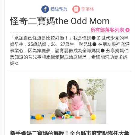
粉絲專頁
部落格
怪奇二寶媽the Odd Mom
所有部落客列表
「承認自己怪還是比較好過！」我是怪媽⚫ Z 世代少見的早
婚早生，25歲結婚，26、27歲生一對兄妹⚫ 在朋友眼裡充滿
事業心，因為家庭夢，請育嬰假成為全職媽媽⚫ 分享媽媽們
想知道的育兒事和產後憂鬱症治療經歷，希望能幫助更多媽
媽☺
新手媽媽二寶媽的解脫！全台縣市府定點臨托大彙