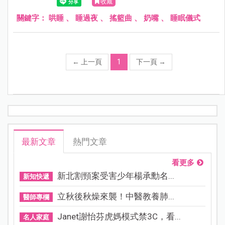
收藏
關鍵字：
哄睡
、
睡過夜
、
搖籃曲
、
奶嘴
、
睡眠儀式
←
上一頁
1
下一頁
→
最新文章
熱門文章
看更多
新北割頸案受害少年楊承勳名...
新知快遞
立秋後秋燥來襲！中醫教養肺...
醫師專欄
Janet謝怡芬虎媽模式禁3C，看...
名人家庭