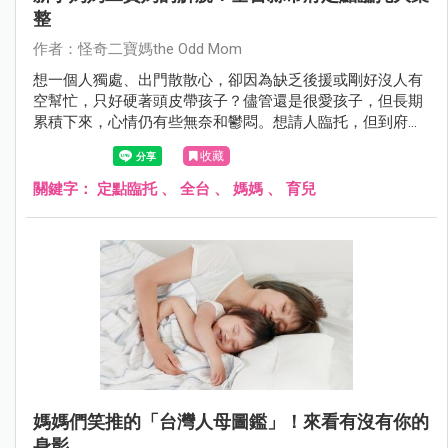
整
作者：怪奇二寶媽the Odd Mom
想一個人獨處、出門散散心，卻因為缺乏後援或剛好沒人有
空幫忙，只好硬著頭皮帶孩子？儘管還是很愛孩子，但長期
累積下來，心情仍有些無奈和鬱悶。想請人臨托，但到府保
姆金額偏貴，又較少接臨托服務。給想要自己Me Time的媽
收藏
媽們各縣市定點臨托服務大彙整！
關鍵字：
定點臨托
、
全台
、
媽媽
、
育兒
媽媽們笑推的「台灣人母圖鑑」！來看有沒有你的
身影