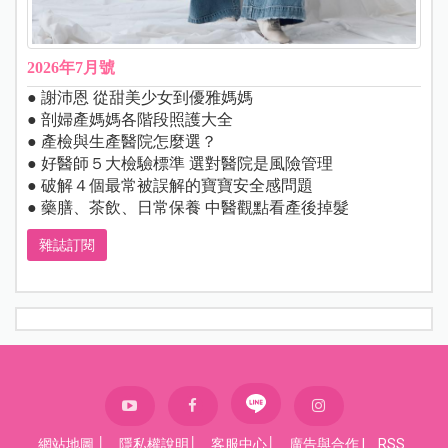
2026年7月號
● 謝沛恩 從甜美少女到優雅媽媽
● 剖婦產媽媽各階段照護大全
● 產檢與生產醫院怎麼選？
● 好醫師５大檢驗標準 選對醫院是風險管理
● 破解４個最常被誤解的寶寶安全感問題
● 藥膳、茶飲、日常保養 中醫觀點看產後掉髮
雜誌訂閱
網站地圖
│
隱私權說明
│
客服中心
│
廣告與合作
|
RSS