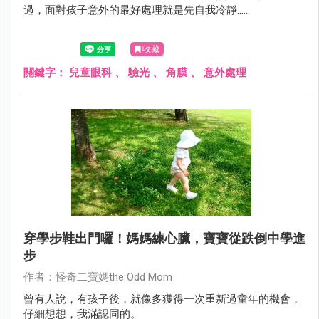
過，面對孩子意外的最好處理就是先自我冷靜......
收藏
關鍵字：
兒童眼科
、
驗光
、
角膜
、
意外處理
穿學步鞋出門囉！媽媽練心臟，寶寶從跌倒中學進
步
作者：怪奇二寶媽the Odd Mom
曾有人說，有孩子後，就像多獲得一次重新過童年的機會，
仔細想想，我滿認同的。