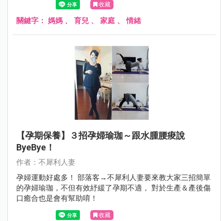
收藏
輩隨時幫忙、沒能托嬰、沒能請個打雜的)，很多事情就是無
解、生活就是忙、茫、盲。我們無法擺爛，全職媽媽經常被
關鍵字：
媽媽
、
育兒
、
家庭
、
情緒
這樣的生活壓的喘不過氣來，過不去的時候，就眼不見為淨
吧！給自己十分鐘眼不見為淨，冷靜下來後~就會發現混亂
的生活中還是有很多美好。
【孕期保養】３招孕婦瑜珈～跟水腫腰痠說
ByeBye！
作者：不犀利人妻
孕婦運動好處多！ 部落客→不犀利人妻要來教大家三招簡單
的孕婦瑜珈，不但有效紓緩了孕期不適， 對於生產＆產後傷
口癒合也是會有幫助唷！
收藏