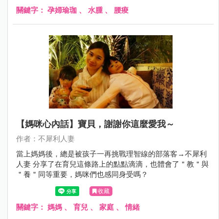
關鍵字：
孕婦瑜珈
、
水腫
、
腰痠
【媽咪心內話】寶貝，謝謝你這麼愛我～
作者：不犀利人妻
當上媽媽後，總是被孩子一再挑戰理智線的部落客→不犀利
人妻 分享了在育兒這條路上的點點滴滴，也體會了＂教＂與
＂養＂同等重要，媽咪們也感同身受嗎？
收藏
關鍵字：
媽媽
、
育兒
、
家庭
、
情緒