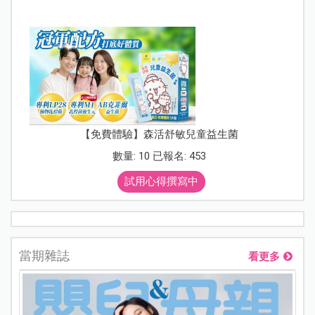
【免費體驗】森活舒敏兒童益生菌
數量: 10 已報名: 453
試用心得撰寫中
當期雜誌
看更多