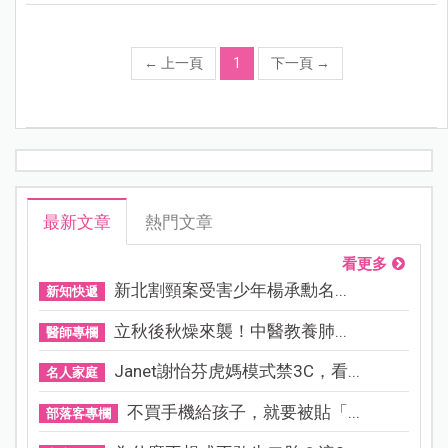
←
上一頁
1
下一頁
→
最新文章
熱門文章
看更多
新北割頸案受害少年楊承勳名...
新知快遞
立秋後秋燥來襲！中醫教養肺...
醫師專欄
Janet謝怡芬虎媽模式禁3C，看...
名人家庭
不買手機給孩子，就要被貼「...
部落客專欄