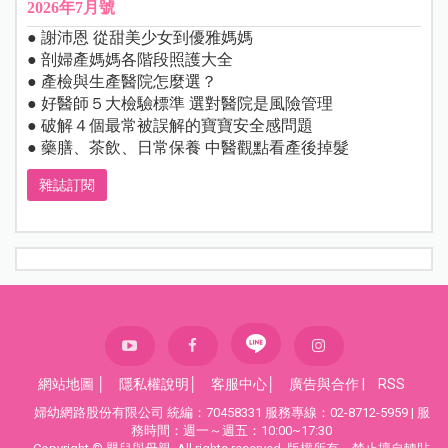
2026年7月號
● 謝沛恩 從甜美少女到優雅媽媽
● 剖婦產媽媽各階段照護大全
● 產檢與生產醫院怎麼選？
● 好醫師５大檢驗標準 選對醫院是風險管理
● 破解４個最常被誤解的寶寶安全感問題
● 藥膳、茶飲、日常保養 中醫觀點看產後掉髮
雜誌訂閱
網站地圖
│
隱私權說明
│
客服中心
│
廣告與合作
|
RSS
婦幼網路股份有限公司 統編：70458331 服務專線：02-8712-5959 | 服
務時間：週一～週五：10:00~17:30