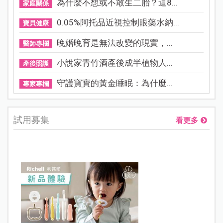
為什麼不想或不敢生二胎？這8...
家庭關係
0.05%阿托品近視控制眼藥水納...
寶貝健康
晚婚晚育是無法改變的現實，...
醫師專欄
小說家青竹酒產後成半植物人...
產後照護
守護寶寶的黃金睡眠：為什麼...
專家專欄
試用募集
看更多