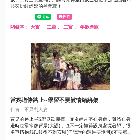
起來比較輕鬆的差距耶！
收藏
關鍵字：
大寶
、
二寶
、
三寶
、
年齡差距
當媽這條路上~學習不要被情緒綁架
作者：不犀利人妻
育兒的路上~我們跌跌撞撞、隊友經常不在身邊，雖然在身
邊時也常常像背景(大誤)，也不一定懂得設身處境著想，很
多事情抱怨以後得不到安慰(但該說的還是要說阿)(不要都自
己吞了)，但我們其實都知道，在沒有外援的情況下(沒有長