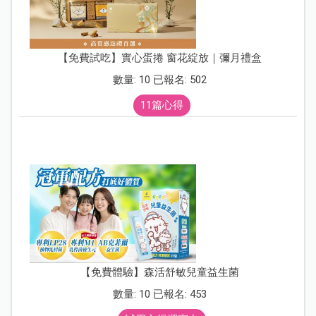
【免費試吃】實心蛋捲 窗花綻放｜彌月禮盒
數量: 10 已報名: 502
11篇心得
【免費體驗】森活舒敏兒童益生菌
數量: 10 已報名: 453