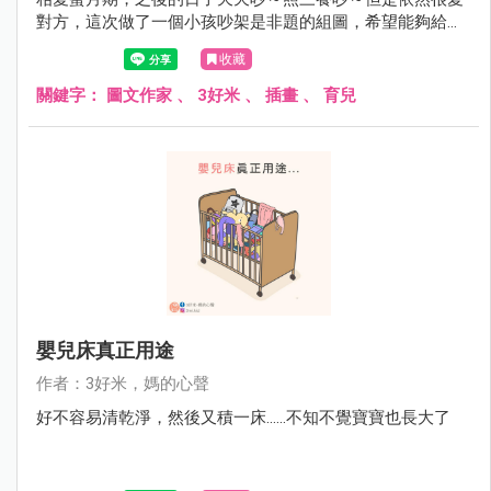
對方，這次做了一個小孩吵架是非題的組圖，希望能夠給為
此感到困擾的爸爸媽媽們一個參考，祝大家育兒順利啦！
收藏
關鍵字：
圖文作家
、
3好米
、
插畫
、
育兒
嬰兒床真正用途
作者：3好米，媽的心聲
好不容易清乾淨，然後又積一床......不知不覺寶寶也長大了