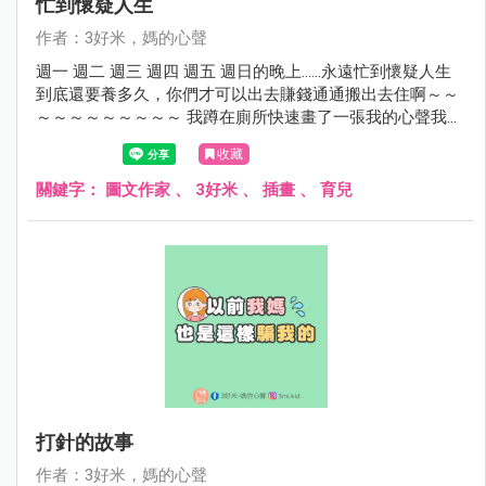
忙到懷疑人生
作者：3好米，媽的心聲
週一 週二 週三 週四 週五 週日的晚上……永遠忙到懷疑人生
到底還要養多久，你們才可以出去賺錢通通搬出去住啊～～
～～～～～～～～～ 我蹲在廁所快速畫了一張我的心聲我的
心情，不想出來面對夫小們...... 不要再敲我廁所門了好嗎？？
收藏
關鍵字：
圖文作家
、
3好米
、
插畫
、
育兒
打針的故事
作者：3好米，媽的心聲