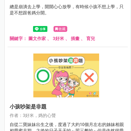
總是崩潰去上學，開開心心放學，有時候小孩不想上學，只
是不想跟爸媽分開。
收藏
關鍵字：
圖文作家
、
3好米
、
插畫
、
育兒
小孩吵架是非題
作者：3好米，媽的心聲
自從二寶妹妹出生之後，度過了大約10個月左右的姊妹相親
相愛蜜月期，之後的日子天天吵～照三餐吵～但是依然很愛