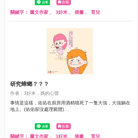
收藏
關鍵字：
圖文作家
、
3好米
、
插畫
、
育兒
研究蟑螂？？？
作者：3好米，媽的心聲
事情是這樣，佑佑在廚房用酒精噴死了一隻大強，大強躺在
地上。(佑佑卻沒處理屍體).....
收藏
關鍵字：
圖文作家
、
3好米
、
插畫
、
育兒