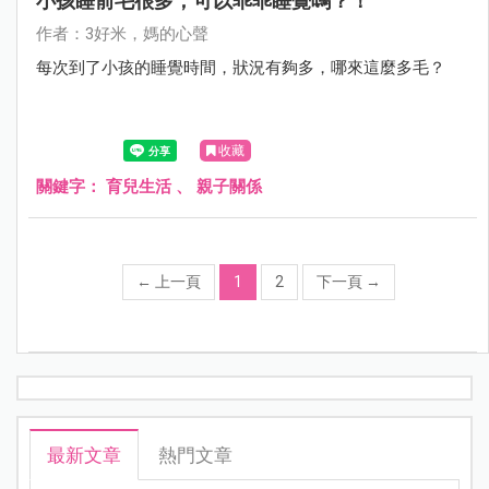
小孩睡前毛很多，可以乖乖睡覺嗎？！
作者：3好米，媽的心聲
每次到了小孩的睡覺時間，狀況有夠多，哪來這麼多毛？
收藏
關鍵字：
育兒生活
、
親子關係
←
上一頁
1
2
下一頁
→
最新文章
熱門文章