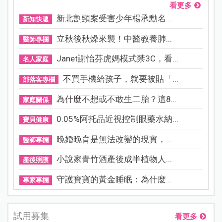
看更多
新北割頸案受害少年楊承勳名...
新知快遞
立秋後秋燥來襲！中醫教養肺...
醫師專欄
Janet謝怡芬虎媽模式禁3C，看...
名人家庭
不買手機給孩子，就要被貼「...
部落客專欄
為什麼不想或不敢生二胎？這8...
家庭關係
0.05%阿托品近視控制眼藥水納...
寶貝健康
晚婚晚育是無法改變的現實，...
醫師專欄
小說家青竹酒產後成半植物人...
產後照護
守護寶寶的黃金睡眠：為什麼...
專家專欄
試用募集
看更多