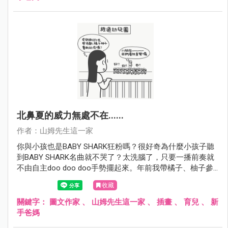
北鼻夏的威力無處不在......
作者：山姆先生這一家
你與小孩也是BABY SHARK狂粉嗎？很好奇為什麼小孩子聽
到BABY SHARK名曲就不哭了？太洗腦了，只要一播前奏就
不由自主doo doo doo手勢擺起來。年前我帶橘子、柚子參
加過BABY SHARK 活動，鯊魚寶寶家族一游出來帶動唱，此
收藏
起彼落的尖叫聲，全場嘟嘟嘟毫無冷場，我觀察花媽跟其他
家長也在Grandma shark, doo, doo 超可愛的，鯊魚寶寶完全
關鍵字：
圖文作家
、
山姆先生這一家
、
插畫
、
育兒
、
新
是幼兒界的五月天呀。
手爸媽