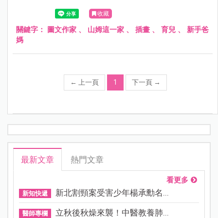
收藏
關鍵字：
圖文作家
、
山姆這一家
、
插畫
、
育兒
、
新手爸
媽
←
上一頁
1
下一頁
→
最新文章
熱門文章
看更多
新北割頸案受害少年楊承勳名...
新知快遞
立秋後秋燥來襲！中醫教養肺...
醫師專欄