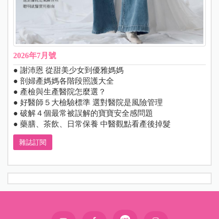
2026年7月號
● 謝沛恩 從甜美少女到優雅媽媽
● 剖婦產媽媽各階段照護大全
● 產檢與生產醫院怎麼選？
● 好醫師５大檢驗標準 選對醫院是風險管理
● 破解４個最常被誤解的寶寶安全感問題
● 藥膳、茶飲、日常保養 中醫觀點看產後掉髮
雜誌訂閱