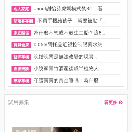
Janet謝怡芬虎媽模式禁3C，看...
名人家庭
不買手機給孩子，就要被貼「...
部落客專欄
為什麼不想或不敢生二胎？這8...
家庭關係
0.05%阿托品近視控制眼藥水納...
寶貝健康
晚婚晚育是無法改變的現實，...
醫師專欄
小說家青竹酒產後成半植物人...
產後照護
守護寶寶的黃金睡眠：為什麼...
專家專欄
試用募集
看更多