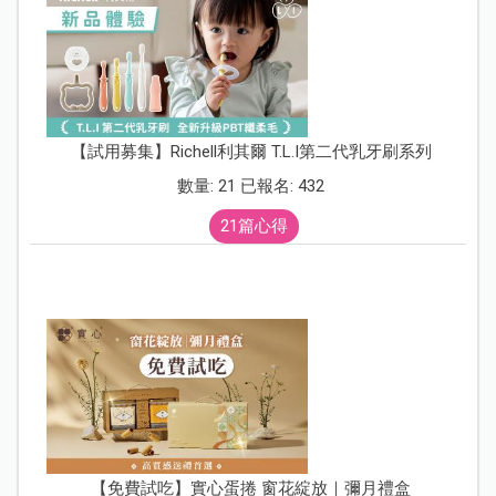
【試用募集】Richell利其爾 T.L.I第二代乳牙刷系列
數量: 21 已報名: 432
21篇心得
【免費試吃】實心蛋捲 窗花綻放｜彌月禮盒