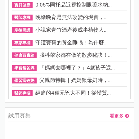
0.05%阿托品近視控制眼藥水納...
寶貝健康
晚婚晚育是無法改變的現實，...
醫師專欄
小說家青竹酒產後成半植物人...
產後照護
守護寶寶的黃金睡眠：為什麼...
專家專欄
腦科學家都在做的散步秘訣！...
健康百寶箱
「媽媽去哪裡了？」4歲孩子還...
學習當爸媽
父親節特輯｜媽媽餵母奶時，...
學習當爸媽
經痛的4種元兇大不同！從體質...
醫師專欄
試用募集
看更多