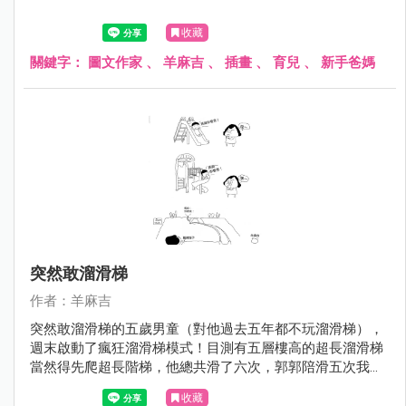
收藏
關鍵字：
圖文作家
、
羊麻吉
、
插畫
、
育兒
、
新手爸媽
突然敢溜滑梯
作者：羊麻吉
突然敢溜滑梯的五歲男童（對他過去五年都不玩溜滑梯），
週末啟動了瘋狂溜滑梯模式！目測有五層樓高的超長溜滑梯
當然得先爬超長階梯，他總共滑了六次，郭郭陪滑五次我一
次！
收藏