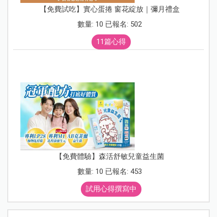
【免費試吃】實心蛋捲 窗花綻放｜彌月禮盒
數量: 10 已報名: 502
11篇心得
【免費體驗】森活舒敏兒童益生菌
數量: 10 已報名: 453
試用心得撰寫中