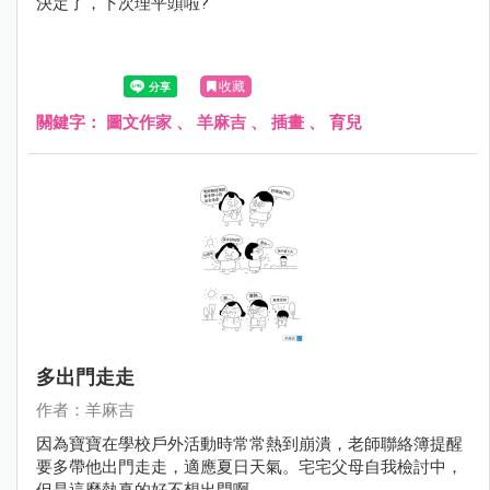
決定了，下次理平頭啦?
收藏
關鍵字：
圖文作家
、
羊麻吉
、
插畫
、
育兒
多出門走走
作者：羊麻吉
因為寶寶在學校戶外活動時常常熱到崩潰，老師聯絡簿提醒
要多帶他出門走走，適應夏日天氣。宅宅父母自我檢討中，
但是這麼熱真的好不想出門啊……