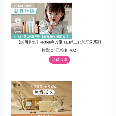
【試用募集】Richell利其爾 T.L.I第二代乳牙刷系列
數量: 21 已報名: 432
21篇心得