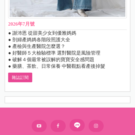
2026年7月號
● 謝沛恩 從甜美少女到優雅媽媽
● 剖婦產媽媽各階段照護大全
● 產檢與生產醫院怎麼選？
● 好醫師５大檢驗標準 選對醫院是風險管理
● 破解４個最常被誤解的寶寶安全感問題
● 藥膳、茶飲、日常保養 中醫觀點看產後掉髮
雜誌訂閱