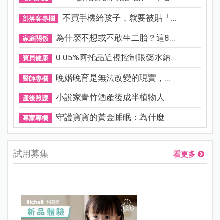
不買手機給孩子，就要被貼「...
部落客專欄
為什麼不想或不敢生二胎？這8...
家庭關係
0.05%阿托品近視控制眼藥水納...
寶貝健康
晚婚晚育是無法改變的現實，...
醫師專欄
小說家青竹酒產後成半植物人...
產後照護
守護寶寶的黃金睡眠：為什麼...
專家專欄
試用募集
看更多