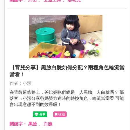
【育兒分享】黑臉白臉如何分配？兩種角色輪流當
當看！
作者：小潔
在管教這條路上，爸比媽咪們總是一人黑臉一人白臉嗎？ 部
落客→小潔分享爸媽雙方適時的轉換角色，輪流當當看 可能
會出現意想不到的效果喔！
收藏
關鍵字：
黑臉
、
白臉