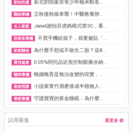
新北割頸案受害少年楊承勳名...
新知快遞
立秋後秋燥來襲！中醫教養肺...
醫師專欄
Janet謝怡芬虎媽模式禁3C，看...
名人家庭
不買手機給孩子，就要被貼「...
部落客專欄
為什麼不想或不敢生二胎？這8...
家庭關係
0.05%阿托品近視控制眼藥水納...
寶貝健康
晚婚晚育是無法改變的現實，...
醫師專欄
小說家青竹酒產後成半植物人...
產後照護
守護寶寶的黃金睡眠：為什麼...
專家專欄
試用募集
看更多