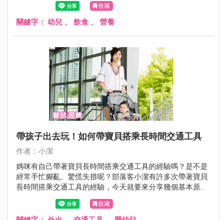
收藏
關鍵字：
幼兒
、
飲食
、
營養
帶孩子出去玩！如何帶寶貝搭乘長時間交通工具
作者：小潔
媽咪有自己帶著寶貝長時間搭乘交通工具的經驗嗎？是不是
經常手忙腳亂、驚慌失措呢？部落客小潔有許多次帶著寶貝
長時間搭乘交通工具的經驗，今天就要來分享幾個基本原
則，讓媽咪不用再害怕獨自帶寶貝搭交通工具囉！
收藏
關鍵字：
外出
、
交通工具
、
嬰幼兒