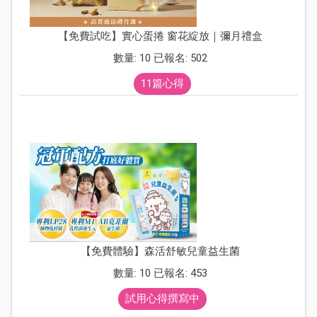
【免費試吃】實心蛋捲 窗花綻放｜彌月禮盒
數量: 10 已報名: 502
11篇心得
【免費體驗】森活舒敏兒童益生菌
數量: 10 已報名: 453
試用心得撰寫中