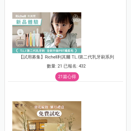
【試用募集】Richell利其爾 T.L.I第二代乳牙刷系列
數量: 21 已報名: 432
21篇心得