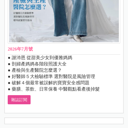
2026年7月號
● 謝沛恩 從甜美少女到優雅媽媽
● 剖婦產媽媽各階段照護大全
● 產檢與生產醫院怎麼選？
● 好醫師５大檢驗標準 選對醫院是風險管理
● 破解４個最常被誤解的寶寶安全感問題
● 藥膳、茶飲、日常保養 中醫觀點看產後掉髮
雜誌訂閱