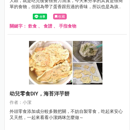
大顆，就是吃完後要很努力清潔，今天來分享的其實是很簡
單的食物，但因為帶了蛋香跟煎過的香味，所以也是為孩子
換換早餐口味，甚至拿來當點心都非常適合 。
收藏
關鍵字：
飲食
、
食譜
、
手指食物
幼兒零食DIY，海苔洋芋餅
作者：小潔
外頭零食添加成分較多難把關，不妨自製零食，吃起來安心
又天然，一起來看看小潔媽咪怎麼做～