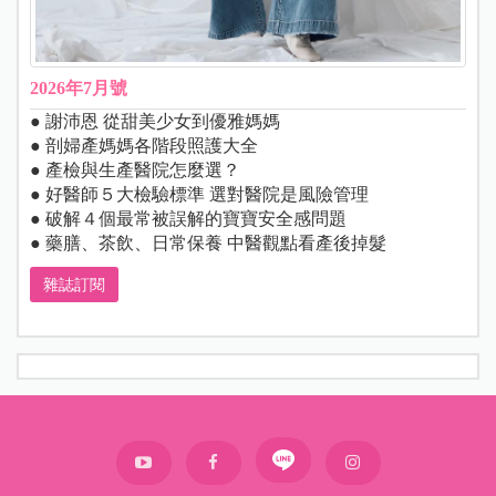
2026年7月號
● 謝沛恩 從甜美少女到優雅媽媽
● 剖婦產媽媽各階段照護大全
● 產檢與生產醫院怎麼選？
● 好醫師５大檢驗標準 選對醫院是風險管理
● 破解４個最常被誤解的寶寶安全感問題
● 藥膳、茶飲、日常保養 中醫觀點看產後掉髮
雜誌訂閱