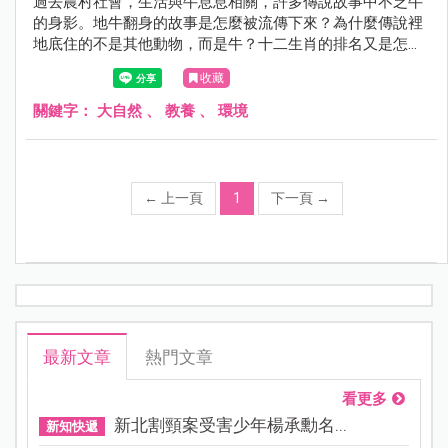
過去農村社會，生活與牛息息相關，許多傳說故事中不乏牛
的身影。地牛翻身的故事是怎麼被流傳下來？為什麼傳說裡
地底住的不是其他動物，而是牛？十二生肖的排名又是怎麼
來的？牛郎與織女的故事與牛有關係嗎？
收藏
關鍵字：
大自然
、
教養
、
環境
←
上一頁
1
下一頁
→
最新文章
熱門文章
看更多
新北割頸案受害少年楊承勳名...
新知快遞