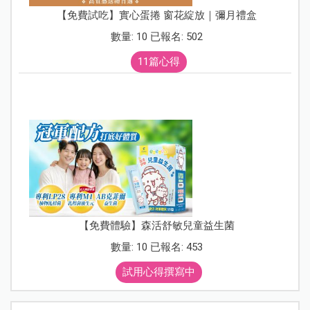
【免費試吃】實心蛋捲 窗花綻放｜彌月禮盒
數量: 10 已報名: 502
11篇心得
【免費體驗】森活舒敏兒童益生菌
數量: 10 已報名: 453
試用心得撰寫中