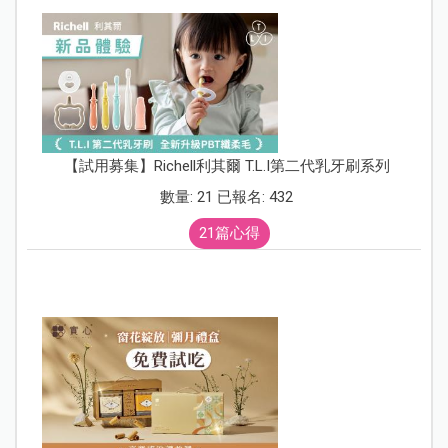
【試用募集】Richell利其爾 T.L.I第二代乳牙刷系列
數量: 21 已報名: 432
21篇心得