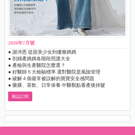
2026年7月號
● 謝沛恩 從甜美少女到優雅媽媽
● 剖婦產媽媽各階段照護大全
● 產檢與生產醫院怎麼選？
● 好醫師５大檢驗標準 選對醫院是風險管理
● 破解４個最常被誤解的寶寶安全感問題
● 藥膳、茶飲、日常保養 中醫觀點看產後掉髮
雜誌訂閱