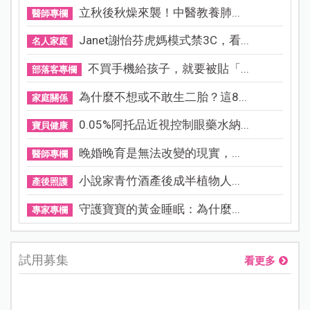
立秋後秋燥來襲！中醫教養肺...
醫師專欄
Janet謝怡芬虎媽模式禁3C，看...
名人家庭
不買手機給孩子，就要被貼「...
部落客專欄
為什麼不想或不敢生二胎？這8...
家庭關係
0.05%阿托品近視控制眼藥水納...
寶貝健康
晚婚晚育是無法改變的現實，...
醫師專欄
小說家青竹酒產後成半植物人...
產後照護
守護寶寶的黃金睡眠：為什麼...
專家專欄
試用募集
看更多