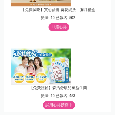
【免費試吃】實心蛋捲 窗花綻放｜彌月禮盒
數量: 10 已報名: 502
11篇心得
【免費體驗】森活舒敏兒童益生菌
數量: 10 已報名: 453
試用心得撰寫中