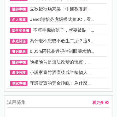
立秋後秋燥來襲！中醫教養肺...
醫師專欄
Janet謝怡芬虎媽模式禁3C，看...
名人家庭
不買手機給孩子，就要被貼「...
部落客專欄
為什麼不想或不敢生二胎？這8...
家庭關係
0.05%阿托品近視控制眼藥水納...
寶貝健康
晚婚晚育是無法改變的現實，...
醫師專欄
小說家青竹酒產後成半植物人...
產後照護
守護寶寶的黃金睡眠：為什麼...
專家專欄
試用募集
看更多