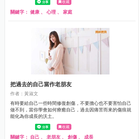
收藏
關鍵字：
健康
、
心理
、
家庭
把過去的自己當作老朋友
作者：黃淑文
有時要給自己一些時間修復創傷，不要擔心也不要害怕自己
做不到，當你學會如何療癒自己，過去因痛苦而來的傷痕就
能化為你成長的沃土。
收藏
關鍵字：
自己
、
老朋友
、
創傷
、
成長