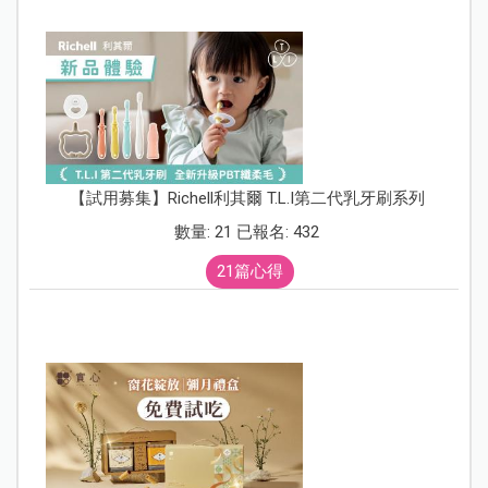
【試用募集】Richell利其爾 T.L.I第二代乳牙刷系列
數量: 21 已報名: 432
21篇心得