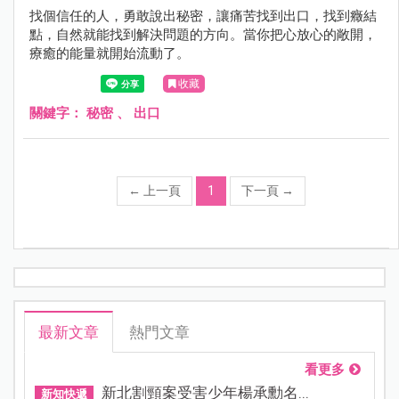
找個信任的人，勇敢說出秘密，讓痛苦找到出口，找到癥結
點，自然就能找到解決問題的方向。當你把心放心的敞開，
療癒的能量就開始流動了。
收藏
關鍵字：
秘密
、
出口
←
上一頁
1
下一頁
→
最新文章
熱門文章
看更多
新北割頸案受害少年楊承勳名...
新知快遞