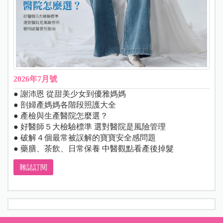
2026年7月號
● 謝沛恩 從甜美少女到優雅媽媽
● 剖婦產媽媽各階段照護大全
● 產檢與生產醫院怎麼選？
● 好醫師５大檢驗標準 選對醫院是風險管理
● 破解４個最常被誤解的寶寶安全感問題
● 藥膳、茶飲、日常保養 中醫觀點看產後掉髮
雜誌訂閱