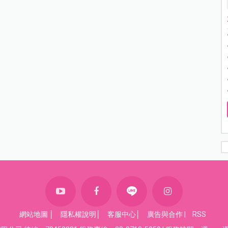
網站地圖
│
隱私權說明
│
客服中心
│
廣告與合作
|
RSS