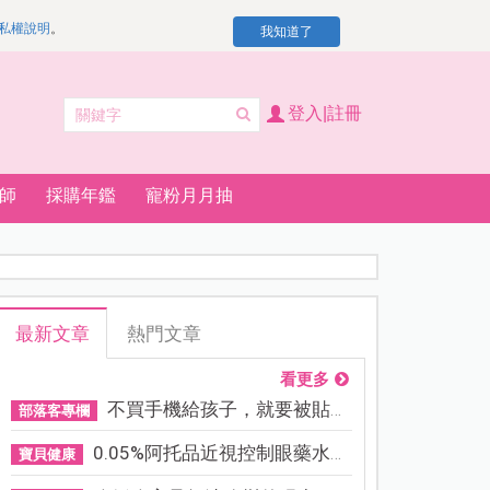
私權說明
。
我知道了
登入|註冊
師
採購年鑑
寵粉月月抽
最新文章
熱門文章
看更多
不買手機給孩子，就要被貼「...
部落客專欄
0.05%阿托品近視控制眼藥水納...
寶貝健康