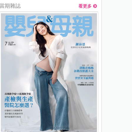
當期雜誌
看更多