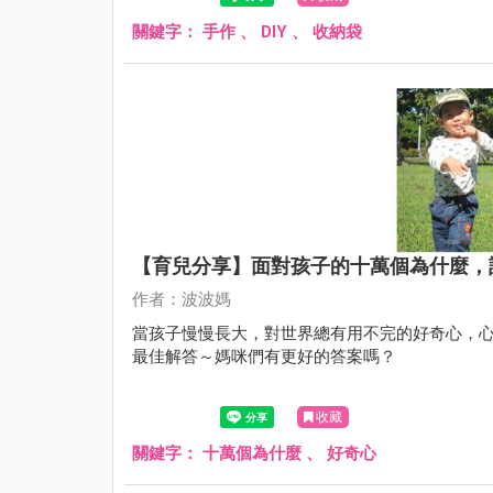
關鍵字：
手作
、
DIY
、
收納袋
【育兒分享】面對孩子的十萬個為什麼，
作者：波波媽
當孩子慢慢長大，對世界總有用不完的好奇心，心
最佳解答～媽咪們有更好的答案嗎？
收藏
關鍵字：
十萬個為什麼
、
好奇心