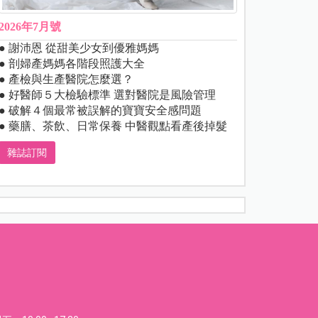
2026年7月號
● 謝沛恩 從甜美少女到優雅媽媽
● 剖婦產媽媽各階段照護大全
● 產檢與生產醫院怎麼選？
● 好醫師５大檢驗標準 選對醫院是風險管理
● 破解４個最常被誤解的寶寶安全感問題
● 藥膳、茶飲、日常保養 中醫觀點看產後掉髮
雜誌訂閱