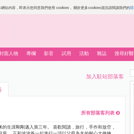
站內容，即表示您同意我們使用 cookies， 關於更多cookies資訊請閱讀我們的
隱
封面人物
專欄
影音
試用
活動
雜誌
搜尋好醫
加入駐站部落客
媽
所有部落客列表
咪的生涯剛剛邁入第三年。 喜歡閱讀，旅行，手作和放空，
廚房。 正和波波爸一起進行一項以父母為名的耐心大修鍊。