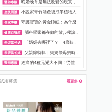
晚婚晚育是無法改變的現實，...
醫師專欄
小說家青竹酒產後成半植物人...
產後照護
守護寶寶的黃金睡眠：為什麼...
專家專欄
腦科學家都在做的散步秘訣！...
健康百寶箱
「媽媽去哪裡了？」4歲孩子還...
學習當爸媽
父親節特輯｜媽媽餵母奶時，...
學習當爸媽
經痛的4種元兇大不同！從體質...
醫師專欄
試用募集
看更多