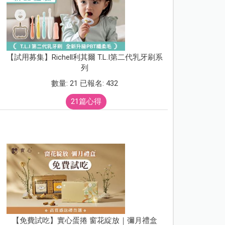
【試用募集】Richell利其爾 T.L.I第二代乳牙刷系
列
數量: 21 已報名: 432
21篇心得
【免費試吃】實心蛋捲 窗花綻放｜彌月禮盒