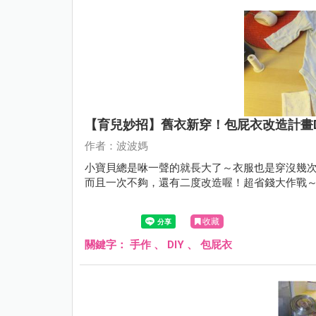
【育兒妙招】舊衣新穿！包屁衣改造計畫DI
作者：波波媽
小寶貝總是咻一聲的就長大了～衣服也是穿沒幾
而且一次不夠，還有二度改造喔！超省錢大作戰～Re
收藏
關鍵字：
手作
、
DIY
、
包屁衣