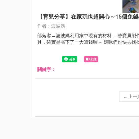
【育兒分享】在家玩也超開心～15個免
作者：波波媽
部落客→波波媽利用家中現有的材料， 替寶貝製
具，確實是省下了一大筆錢喔～ 媽咪們也快去找
收藏
關鍵字：
←
上一