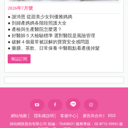
2026年7月號
● 謝沛恩 從甜美少女到優雅媽媽
● 剖婦產媽媽各階段照護大全
● 產檢與生產醫院怎麼選？
● 好醫師５大檢驗標準 選對醫院是風險管理
● 破解４個最常被誤解的寶寶安全感問題
● 藥膳、茶飲、日常保養 中醫觀點看產後掉髮
雜誌訂閱
網站地圖
│
隱私權說明
│
客服中心
│
廣告與合作
|
RSS
婦幼網路股份有限公司 統編：70458331 服務專線：02-8712-5959 | 服