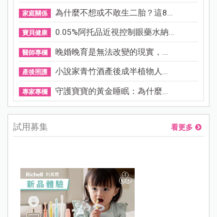
為什麼不想或不敢生二胎？這8...
家庭關係
0.05%阿托品近視控制眼藥水納...
寶貝健康
晚婚晚育是無法改變的現實，...
醫師專欄
小說家青竹酒產後成半植物人...
產後照護
守護寶寶的黃金睡眠：為什麼...
專家專欄
試用募集
看更多