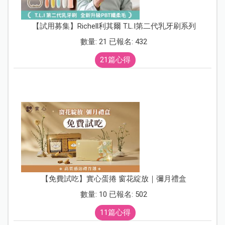
【試用募集】Richell利其爾 T.L.I第二代乳牙刷系列
數量: 21 已報名: 432
21篇心得
【免費試吃】實心蛋捲 窗花綻放｜彌月禮盒
數量: 10 已報名: 502
11篇心得