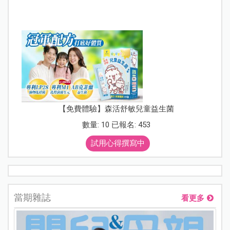
【免費體驗】森活舒敏兒童益生菌
數量: 10 已報名: 453
試用心得撰寫中
當期雜誌
看更多