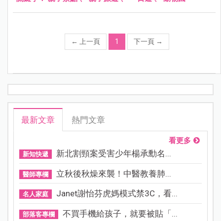
←
上一頁
1
下一頁
→
最新文章
熱門文章
看更多
新北割頸案受害少年楊承勳名...
新知快遞
立秋後秋燥來襲！中醫教養肺...
醫師專欄
Janet謝怡芬虎媽模式禁3C，看...
名人家庭
不買手機給孩子，就要被貼「...
部落客專欄