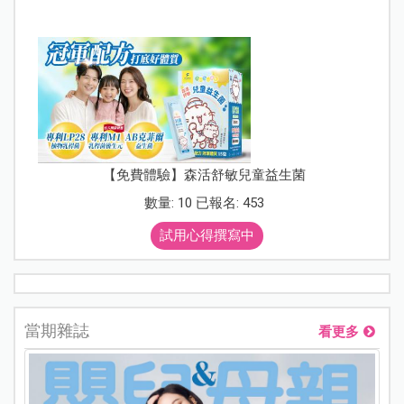
【免費體驗】森活舒敏兒童益生菌
數量: 10 已報名: 453
試用心得撰寫中
當期雜誌
看更多