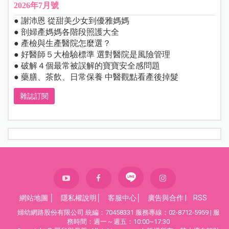
2026年7月號
● 謝沛恩 從甜美少女到優雅媽媽
● 剖婦產媽媽各階段照護大全
● 產檢與生產醫院怎麼選？
● 好醫師５大檢驗標準 選對醫院是風險管理
● 破解４個最常被誤解的寶寶安全感問題
● 藥膳、茶飲、日常保養 中醫觀點看產後掉髮
雜誌訂閱
網站地圖
│
隱私權說明
│
客服中心
│
廣告與合作
|
RSS
婦幼網路股份有限公司 統編：70458331 服務專線：02-8712-5959 | 服
務時間：週一～週五：10:00~17:30