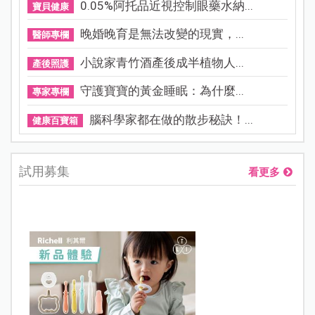
0.05%阿托品近視控制眼藥水納...
寶貝健康
晚婚晚育是無法改變的現實，...
醫師專欄
小說家青竹酒產後成半植物人...
產後照護
守護寶寶的黃金睡眠：為什麼...
專家專欄
腦科學家都在做的散步秘訣！...
健康百寶箱
試用募集
看更多