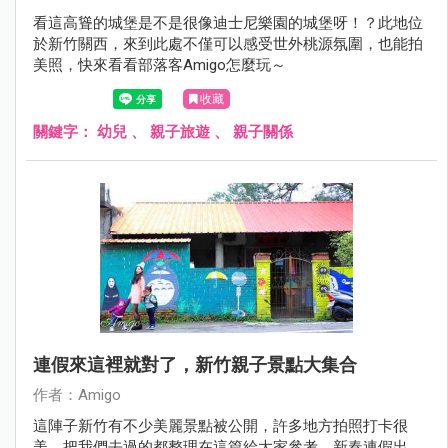
看這高聳的城堡是不是很像迪士尼樂園的城堡呀！？此地位
於新竹關西，來到此處不僅可以感受世外桃源氛圍，也能拍
美照，快來看看部落客Amigo怎麼玩～
收藏
關鍵字：
幼兒
、
親子旅遊
、
親子關係
連假來這裡就對了，新竹親子景點大集合
作者：Amigo
這陣子新竹有不少美麗景點被公開，許多地方拍照打卡很
美，把我們去過的都整理在這篇給大家參考，新春連假出