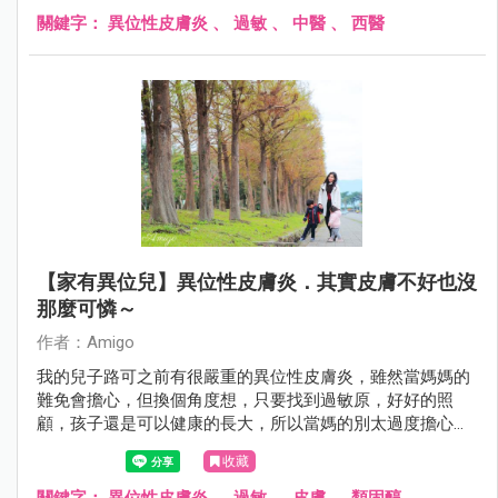
關鍵字：
異位性皮膚炎
、
過敏
、
中醫
、
西醫
【家有異位兒】異位性皮膚炎．其實皮膚不好也沒
那麼可憐～
作者：Amigo
我的兒子路可之前有很嚴重的異位性皮膚炎，雖然當媽媽的
難免會擔心，但換個角度想，只要找到過敏原，好好的照
顧，孩子還是可以健康的長大，所以當媽的別太過度擔心
囉！
收藏
關鍵字：
異位性皮膚炎
、
過敏
、
皮膚
、
類固醇