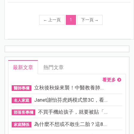
←
上一頁
1
下一頁
→
最新文章
熱門文章
看更多
立秋後秋燥來襲！中醫教養肺...
醫師專欄
Janet謝怡芬虎媽模式禁3C，看...
名人家庭
不買手機給孩子，就要被貼「...
部落客專欄
為什麼不想或不敢生二胎？這8...
家庭關係