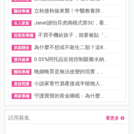
立秋後秋燥來襲！中醫教養肺...
醫師專欄
Janet謝怡芬虎媽模式禁3C，看...
名人家庭
不買手機給孩子，就要被貼「...
部落客專欄
為什麼不想或不敢生二胎？這8...
家庭關係
0.05%阿托品近視控制眼藥水納...
寶貝健康
晚婚晚育是無法改變的現實，...
醫師專欄
小說家青竹酒產後成半植物人...
產後照護
守護寶寶的黃金睡眠：為什麼...
專家專欄
試用募集
看更多