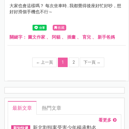
大家也會這樣嗎？ 每次坐車時...我都覺得後座好忙好吵，想
好好滑個手機也不行～
收藏
關鍵字：
圖文作家
、
阿貓
、
插畫
、
育兒
、
新手爸媽
←
上一頁
1
2
下一頁
→
最新文章
熱門文章
看更多
新北割頸案受害少年楊承勳名...
新知快遞