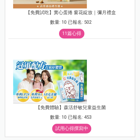
【免費試吃】實心蛋捲 窗花綻放｜彌月禮盒
數量: 10 已報名: 502
11篇心得
【免費體驗】森活舒敏兒童益生菌
數量: 10 已報名: 453
試用心得撰寫中