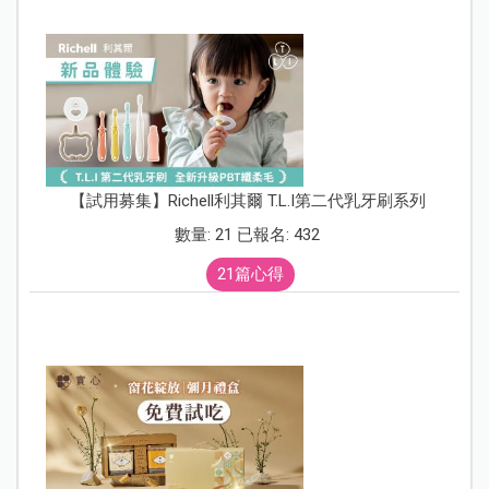
【試用募集】Richell利其爾 T.L.I第二代乳牙刷系列
數量: 21 已報名: 432
21篇心得