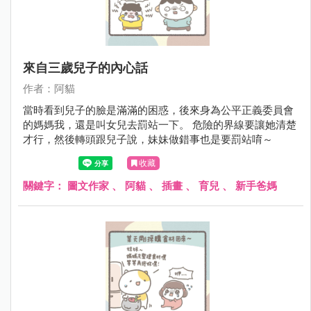
來自三歲兒子的內心話
作者：阿貓
當時看到兒子的臉是滿滿的困惑，後來身為公平正義委員會
的媽媽我，還是叫女兒去罰站一下。 危險的界線要讓她清楚
才行，然後轉頭跟兒子說，妹妹做錯事也是要罰站唷～
收藏
關鍵字：
圖文作家
、
阿貓
、
插畫
、
育兒
、
新手爸媽