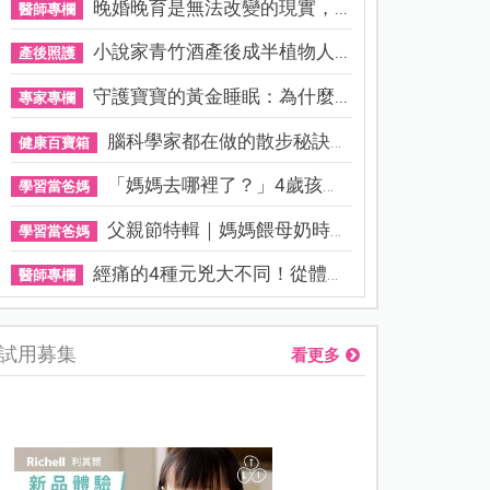
晚婚晚育是無法改變的現實，...
醫師專欄
小說家青竹酒產後成半植物人...
產後照護
守護寶寶的黃金睡眠：為什麼...
專家專欄
腦科學家都在做的散步秘訣！...
健康百寶箱
「媽媽去哪裡了？」4歲孩子還...
學習當爸媽
父親節特輯｜媽媽餵母奶時，...
學習當爸媽
經痛的4種元兇大不同！從體質...
醫師專欄
試用募集
看更多