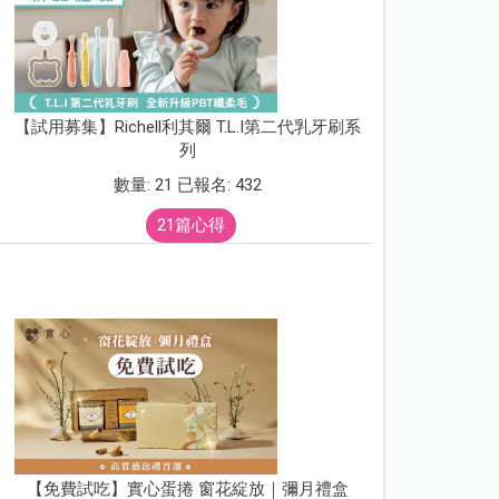
【試用募集】Richell利其爾 T.L.I第二代乳牙刷系
列
數量: 21 已報名: 432
21篇心得
【免費試吃】實心蛋捲 窗花綻放｜彌月禮盒