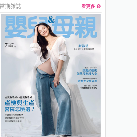
當期雜誌
看更多