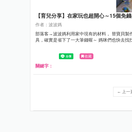
【育兒分享】在家玩也超開心～15個免
作者：波波媽
部落客→波波媽利用家中現有的材料， 替寶貝製
具，確實是省下了一大筆錢喔～ 媽咪們也快去找
收藏
關鍵字：
←
上一