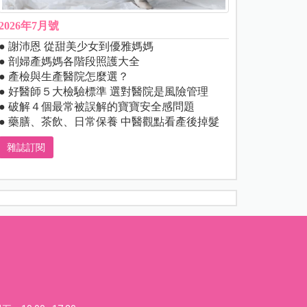
2026年7月號
● 謝沛恩 從甜美少女到優雅媽媽
● 剖婦產媽媽各階段照護大全
● 產檢與生產醫院怎麼選？
● 好醫師５大檢驗標準 選對醫院是風險管理
● 破解４個最常被誤解的寶寶安全感問題
● 藥膳、茶飲、日常保養 中醫觀點看產後掉髮
雜誌訂閱