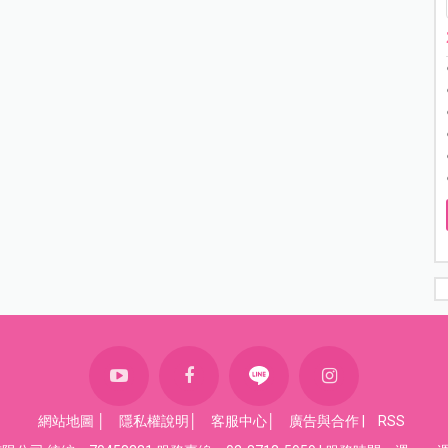
網站地圖
│
隱私權說明
│
客服中心
│
廣告與合作
|
RSS