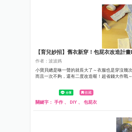
【育兒妙招】舊衣新穿！包屁衣改造計畫DI
作者：波波媽
小寶貝總是咻一聲的就長大了～衣服也是穿沒幾
而且一次不夠，還有二度改造喔！超省錢大作戰～Re
收藏
關鍵字：
手作
、
DIY
、
包屁衣