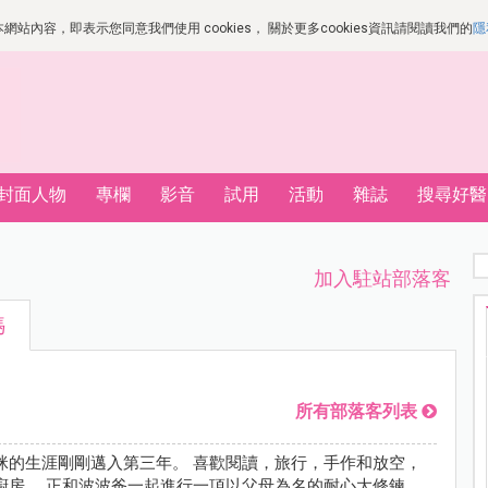
站內容，即表示您同意我們使用 cookies， 關於更多cookies資訊請閱讀我們的
隱
封面人物
專欄
影音
試用
活動
雜誌
搜尋好醫
加入駐站部落客
媽
所有部落客列表
咪的生涯剛剛邁入第三年。 喜歡閱讀，旅行，手作和放空，
廚房。 正和波波爸一起進行一項以父母為名的耐心大修鍊。