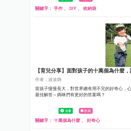
關鍵字：
手作
、
DIY
、
收納袋
【育兒分享】面對孩子的十萬個為什麼，
作者：波波媽
當孩子慢慢長大，對世界總有用不完的好奇心，心
最佳解答～媽咪們有更好的答案嗎？
收藏
關鍵字：
十萬個為什麼
、
好奇心