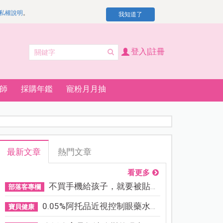
私權說明
。
我知道了
登入|註冊
師
採購年鑑
寵粉月月抽
最新文章
熱門文章
看更多
不買手機給孩子，就要被貼「...
部落客專欄
0.05%阿托品近視控制眼藥水納...
寶貝健康