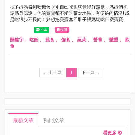
很多媽媽看到糖糖會乖乖自己吃飯就覺得好羨慕，媽媽們和
糖媽反應說，他的寶寶都不愛吃菜or水果，有便祕的情況! 或
是吃很少不長肉！好想把寶寶塞回肚子裡媽媽吃什麼寶寶就
吃什麼還簡單一點！分享一下糖媽的方式給大家參考。
收藏
關鍵字：
吃飯
、
挑食
、
偏食
、
蔬菜
、
營養
、
體重
、
飲
食
←
上一頁
1
下一頁
→
最新文章
熱門文章
看更多