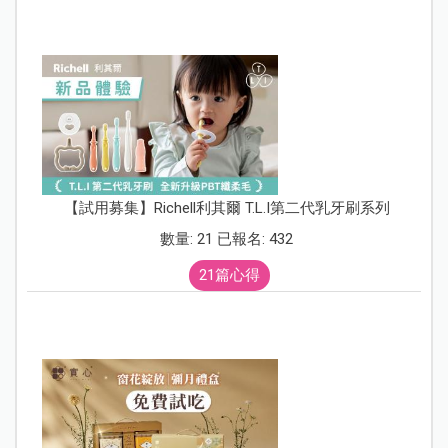
【試用募集】Richell利其爾 T.L.I第二代乳牙刷系列
數量: 21 已報名: 432
21篇心得