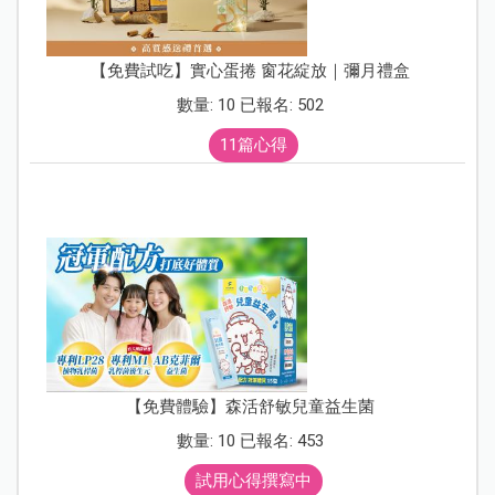
【免費試吃】實心蛋捲 窗花綻放｜彌月禮盒
數量: 10 已報名: 502
11篇心得
【免費體驗】森活舒敏兒童益生菌
數量: 10 已報名: 453
試用心得撰寫中