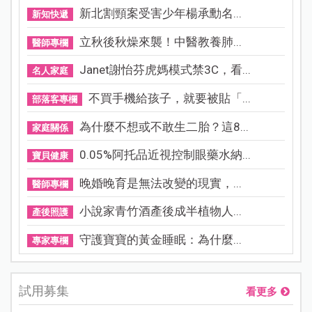
新北割頸案受害少年楊承勳名...
新知快遞
立秋後秋燥來襲！中醫教養肺...
醫師專欄
Janet謝怡芬虎媽模式禁3C，看...
名人家庭
不買手機給孩子，就要被貼「...
部落客專欄
為什麼不想或不敢生二胎？這8...
家庭關係
0.05%阿托品近視控制眼藥水納...
寶貝健康
晚婚晚育是無法改變的現實，...
醫師專欄
小說家青竹酒產後成半植物人...
產後照護
守護寶寶的黃金睡眠：為什麼...
專家專欄
試用募集
看更多