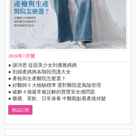
2026年7月號
● 謝沛恩 從甜美少女到優雅媽媽
● 剖婦產媽媽各階段照護大全
● 產檢與生產醫院怎麼選？
● 好醫師５大檢驗標準 選對醫院是風險管理
● 破解４個最常被誤解的寶寶安全感問題
● 藥膳、茶飲、日常保養 中醫觀點看產後掉髮
雜誌訂閱