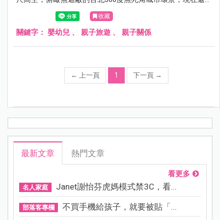
有推出台灣籍平日半價限定優惠雙人套票，包含快速通關門
收藏
票、專屬紀念照、101紀念品以及雲朵咖啡，光是專屬紀念
照就值回票價，這樣的經驗真的是太特別了，有興趣的朋友
關鍵字：
嬰幼兒
、
親子旅遊
、
親子關係
可以參考以下的心得介紹唷！
←
上一頁
1
下一頁
→
最新文章
熱門文章
看更多
Janet謝怡芬虎媽模式禁3C，看...
名人家庭
不買手機給孩子，就要被貼「...
部落客專欄