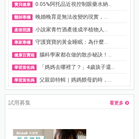
0.05%阿托品近視控制眼藥水納...
寶貝健康
晚婚晚育是無法改變的現實，...
醫師專欄
小說家青竹酒產後成半植物人...
產後照護
守護寶寶的黃金睡眠：為什麼...
專家專欄
腦科學家都在做的散步秘訣！...
健康百寶箱
「媽媽去哪裡了？」4歲孩子還...
學習當爸媽
父親節特輯｜媽媽餵母奶時，...
學習當爸媽
試用募集
看更多