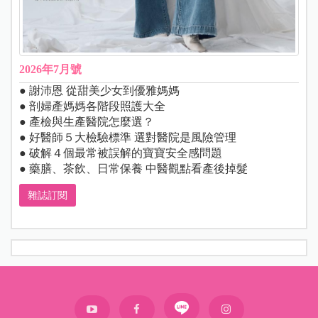
2026年7月號
● 謝沛恩 從甜美少女到優雅媽媽
● 剖婦產媽媽各階段照護大全
● 產檢與生產醫院怎麼選？
● 好醫師５大檢驗標準 選對醫院是風險管理
● 破解４個最常被誤解的寶寶安全感問題
● 藥膳、茶飲、日常保養 中醫觀點看產後掉髮
雜誌訂閱