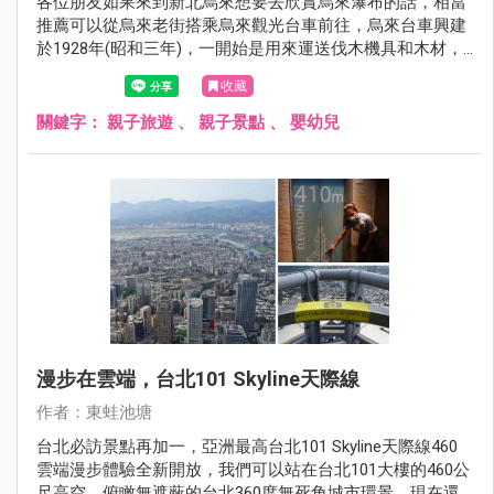
各位朋友如果來到新北烏來想要去欣賞烏來瀑布的話，相當
推薦可以從烏來老街搭乘烏來觀光台車前往，烏來台車興建
於1928年(昭和三年)，一開始是用來運送伐木機具和木材，
1951年出現手推式載客台車，1964年擴建為雙軌，1974年將
收藏
台車動力機械化，「烏來觀光台車」正式誕生，我們可以從
烏來老街搭配烏來觀光台車前往烏來瀑布，單程票價是50
關鍵字：
親子旅遊
、
親子景點
、
嬰幼兒
元，車程大約十分鐘就到達台車瀑布站唷！
漫步在雲端，台北101 Skyline天際線
作者：東蛙池塘
台北必訪景點再加一，亞洲最高台北101 Skyline天際線460
雲端漫步體驗全新開放，我們可以站在台北101大樓的460公
尺高空，俯瞰無遮蔽的台北360度無死角城市環景，現在還