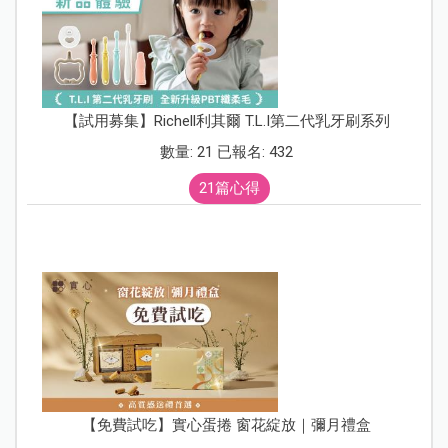
【試用募集】Richell利其爾 T.L.I第二代乳牙刷系列
數量: 21 已報名: 432
21篇心得
【免費試吃】實心蛋捲 窗花綻放｜彌月禮盒