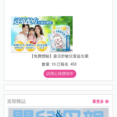
【免費體驗】森活舒敏兒童益生菌
數量: 10 已報名: 453
試用心得撰寫中
當期雜誌
看更多