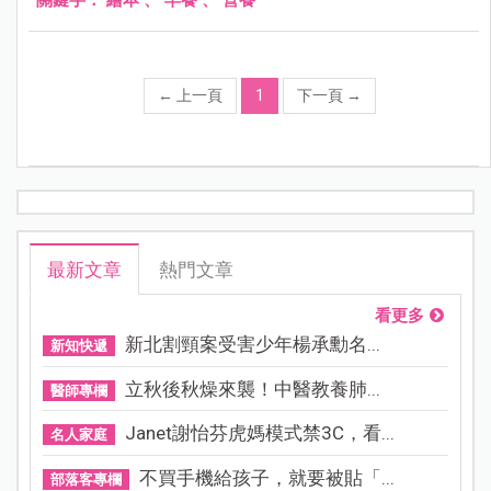
←
上一頁
1
下一頁
→
最新文章
熱門文章
看更多
新北割頸案受害少年楊承勳名...
新知快遞
立秋後秋燥來襲！中醫教養肺...
醫師專欄
Janet謝怡芬虎媽模式禁3C，看...
名人家庭
不買手機給孩子，就要被貼「...
部落客專欄