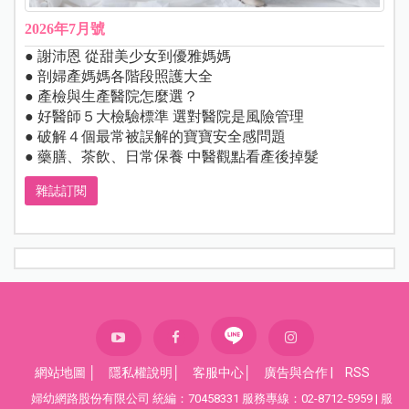
2026年7月號
● 謝沛恩 從甜美少女到優雅媽媽
● 剖婦產媽媽各階段照護大全
● 產檢與生產醫院怎麼選？
● 好醫師５大檢驗標準 選對醫院是風險管理
● 破解４個最常被誤解的寶寶安全感問題
● 藥膳、茶飲、日常保養 中醫觀點看產後掉髮
雜誌訂閱
網站地圖
│
隱私權說明
│
客服中心
│
廣告與合作
|
RSS
婦幼網路股份有限公司 統編：70458331 服務專線：02-8712-5959 | 服