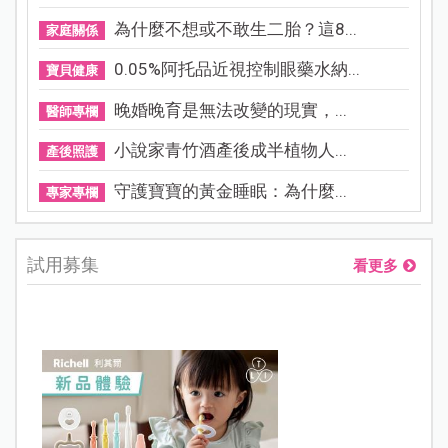
為什麼不想或不敢生二胎？這8...
家庭關係
0.05%阿托品近視控制眼藥水納...
寶貝健康
晚婚晚育是無法改變的現實，...
醫師專欄
小說家青竹酒產後成半植物人...
產後照護
守護寶寶的黃金睡眠：為什麼...
專家專欄
試用募集
看更多