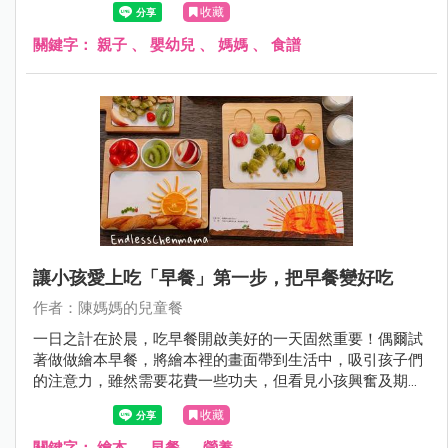
收藏
關鍵字：
親子
、
嬰幼兒
、
媽媽
、
食譜
讓小孩愛上吃「早餐」第一步，把早餐變好吃
作者：陳媽媽的兒童餐
一日之計在於晨，吃早餐開啟美好的一天固然重要！偶爾試
著做做繪本早餐，將繪本裡的畫面帶到生活中，吸引孩子們
的注意力，雖然需要花費一些功夫，但看見小孩興奮及期待
的表情，媽媽也做得好有成就感～
收藏
關鍵字：
繪本
、
早餐
、
營養