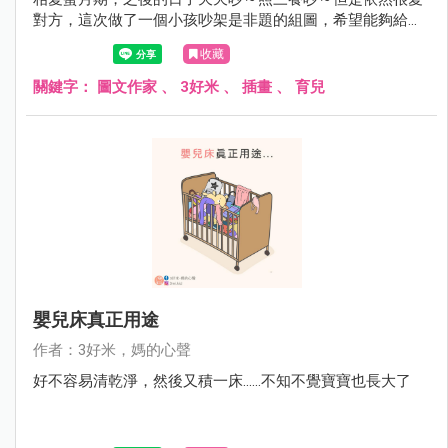
對方，這次做了一個小孩吵架是非題的組圖，希望能夠給為
此感到困擾的爸爸媽媽們一個參考，祝大家育兒順利啦！
收藏
關鍵字：
圖文作家
、
3好米
、
插畫
、
育兒
嬰兒床真正用途
作者：3好米，媽的心聲
好不容易清乾淨，然後又積一床......不知不覺寶寶也長大了