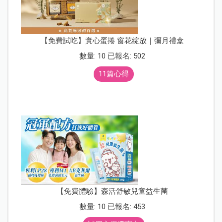
【免費試吃】實心蛋捲 窗花綻放｜彌月禮盒
數量: 10 已報名: 502
11篇心得
【免費體驗】森活舒敏兒童益生菌
數量: 10 已報名: 453