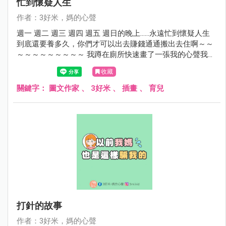
忙到懷疑人生
作者：3好米，媽的心聲
週一 週二 週三 週四 週五 週日的晚上……永遠忙到懷疑人生
到底還要養多久，你們才可以出去賺錢通通搬出去住啊～～
～～～～～～～～～ 我蹲在廁所快速畫了一張我的心聲我的
心情，不想出來面對夫小們...... 不要再敲我廁所門了好嗎？？
收藏
關鍵字：
圖文作家
、
3好米
、
插畫
、
育兒
打針的故事
作者：3好米，媽的心聲