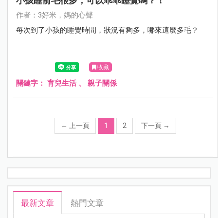
小孩睡前毛很多，可以乖乖睡覺嗎？！
作者：3好米，媽的心聲
每次到了小孩的睡覺時間，狀況有夠多，哪來這麼多毛？
收藏
關鍵字：
育兒生活
、
親子關係
←
上一頁
1
2
下一頁
→
最新文章
熱門文章