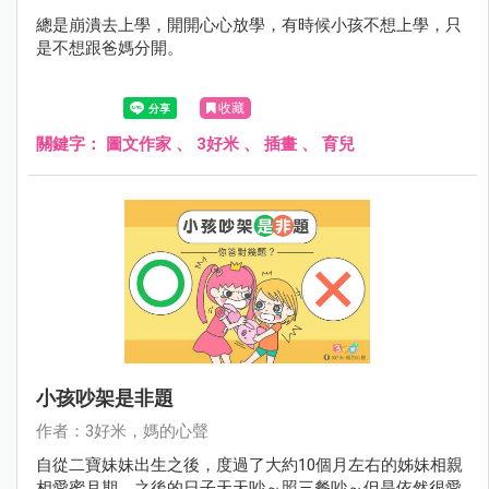
總是崩潰去上學，開開心心放學，有時候小孩不想上學，只
是不想跟爸媽分開。
收藏
關鍵字：
圖文作家
、
3好米
、
插畫
、
育兒
小孩吵架是非題
作者：3好米，媽的心聲
自從二寶妹妹出生之後，度過了大約10個月左右的姊妹相親
相愛蜜月期，之後的日子天天吵～照三餐吵～但是依然很愛