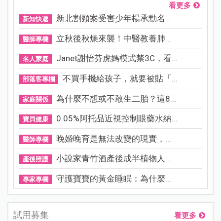
看更多
新北割頸案受害少年楊承勳名...
新知快遞
立秋後秋燥來襲！中醫教養肺...
醫師專欄
Janet謝怡芬虎媽模式禁3C，看...
名人家庭
不買手機給孩子，就要被貼「...
部落客專欄
為什麼不想或不敢生二胎？這8...
家庭關係
0.05%阿托品近視控制眼藥水納...
寶貝健康
晚婚晚育是無法改變的現實，...
醫師專欄
小說家青竹酒產後成半植物人...
產後照護
守護寶寶的黃金睡眠：為什麼...
專家專欄
試用募集
看更多