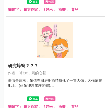
收藏
關鍵字：
圖文作家
、
3好米
、
插畫
、
育兒
研究蟑螂？？？
作者：3好米，媽的心聲
事情是這樣，佑佑在廚房用酒精噴死了一隻大強，大強躺在
地上。(佑佑卻沒處理屍體).....
收藏
關鍵字：
圖文作家
、
3好米
、
插畫
、
育兒