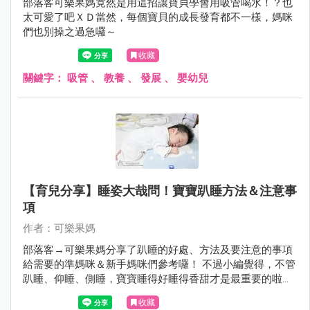
部落客可樂果媽竟然是用這招讓寶貝學會用吸管喝水！？也
太可愛了吧ＸＤ當然，每個寶貝的成長發育都不一樣，媽咪
們也別操之過急囉～
收藏
關鍵字：
吸管
、
教養
、
發展
、
嬰幼兒
【育兒分享】睡姿大哉問！寶寶趴睡方法＆注意事
項
作者：可樂果媽
部落客→可樂果媽分享了趴睡的好處、方法及要注意的事項
給需要的準媽咪＆新手媽咪們參考囉！ 不過小編覺得，不管
趴睡、仰睡、側睡，寶寶睡得好睡得香甜才是最重要的啦～
^^
收藏