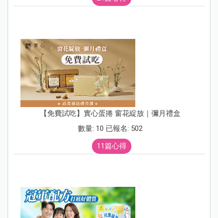
【免費試吃】實心蛋捲 窗花綻放｜彌月禮盒
數量: 10 已報名: 502
11篇心得