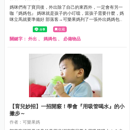
媽咪們有了寶貝後，外出除了自己的東西外，一定會有另一
咖『媽媽包』 媽咪就是孩子的小叮噹，當孩子需要什麼，媽
咪立馬就要準備好 部落客→可樂果媽列了一張外出媽媽包清
單，真的是非常齊全，應有盡有 媽咪們可以來參考看看，再
收藏
依寶貝的狀況做取捨喔～
關鍵字：
外出
、
媽媽包
、
必備物品
【育兒妙招】一招開竅！學會『用吸管喝水』的小
撇步～
作者：可樂果媽