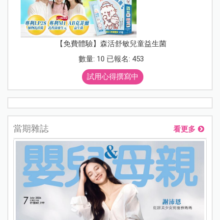
【免費體驗】森活舒敏兒童益生菌
數量: 10 已報名: 453
試用心得撰寫中
當期雜誌
看更多