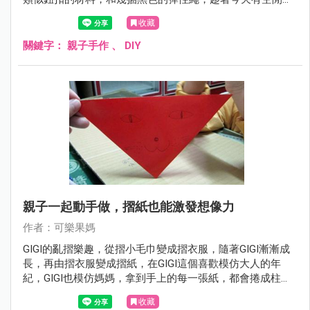
動手幫GIGI製作手工髮束。
收藏
關鍵字：
親子手作
、
DIY
親子一起動手做，摺紙也能激發想像力
作者：可樂果媽
GIGI的亂摺樂趣，從摺小毛巾變成摺衣服，隨著GIGI漸漸成
長，再由摺衣服變成摺紙，在GIGI這個喜歡模仿大人的年
紀，GIGI也模仿媽媽，拿到手上的每一張紙，都會捲成柱
狀，漸漸養成GIGI喜歡捲紙和摺紙的習慣。
收藏