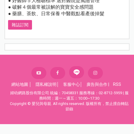
● 好醫師５大檢驗標準 選對醫院是風險管理
● 破解４個最常被誤解的寶寶安全感問題
● 藥膳、茶飲、日常保養 中醫觀點看產後掉髮
雜誌訂閱
網站地圖
│
隱私權說明
│
客服中心
│
廣告與合作
|
RSS
婦幼網路股份有限公司 統編：70458331 服務專線：02-8712-5959 | 服
務時間：週一～週五：10:00~17:30
Copyright © 嬰兒與母親. All rights reserved. 版權所有，禁止擅自轉貼
節錄