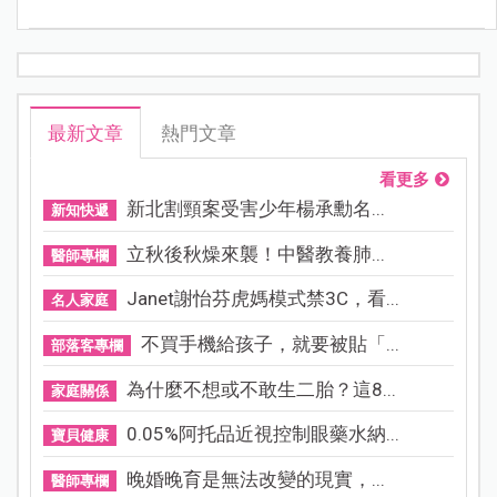
最新文章
熱門文章
看更多
新北割頸案受害少年楊承勳名...
新知快遞
立秋後秋燥來襲！中醫教養肺...
醫師專欄
Janet謝怡芬虎媽模式禁3C，看...
名人家庭
不買手機給孩子，就要被貼「...
部落客專欄
為什麼不想或不敢生二胎？這8...
家庭關係
0.05%阿托品近視控制眼藥水納...
寶貝健康
晚婚晚育是無法改變的現實，...
醫師專欄