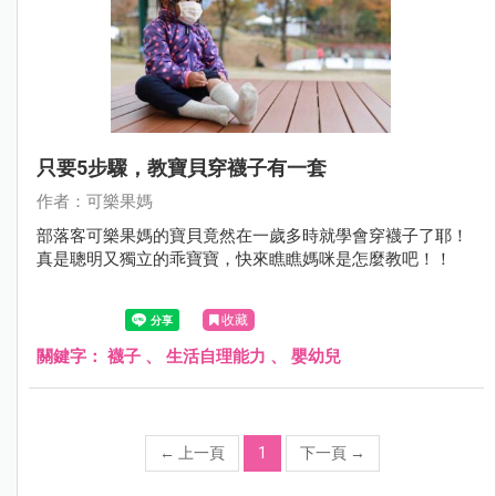
只要5步驟，教寶貝穿襪子有一套
作者：可樂果媽
部落客可樂果媽的寶貝竟然在一歲多時就學會穿襪子了耶！
真是聰明又獨立的乖寶寶，快來瞧瞧媽咪是怎麼教吧！！
收藏
關鍵字：
襪子
、
生活自理能力
、
嬰幼兒
←
上一頁
1
下一頁
→