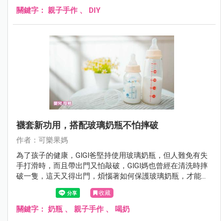
關鍵字：
親子手作
、
DIY
襪套新功用，搭配玻璃奶瓶不怕摔破
作者：可樂果媽
為了孩子的健康，GIGI爸堅持使用玻璃奶瓶，但人難免有失
手打滑時，而且帶出門又怕敲破，GIGI媽也曾經在清洗時摔
破一隻，這天又得出門，煩惱著如何保護玻璃奶瓶，才能安
全的保護，終於！想到了這個妙招。
收藏
關鍵字：
奶瓶
、
親子手作
、
喝奶