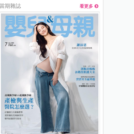
當期雜誌
看更多