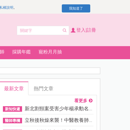
私權說明
。
我知道了
登入|註冊
師
採購年鑑
寵粉月月抽
最新文章
熱門文章
看更多
新北割頸案受害少年楊承勳名...
新知快遞
立秋後秋燥來襲！中醫教養肺...
醫師專欄