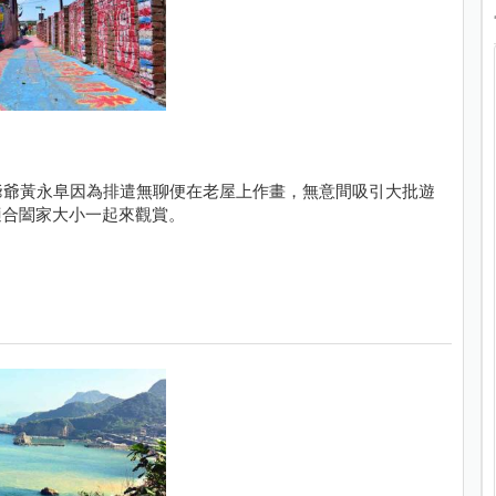
爺爺黃永阜因為排遣無聊便在老屋上作畫，無意間吸引大批遊
適合闔家大小一起來觀賞。