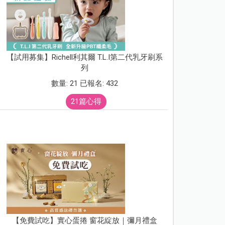
【試用募集】Richell利其爾 T.L.I第二代乳牙刷系
列
數量: 21 已報名: 432
21篇心得
【免費試吃】實心蛋捲 窗花綻放｜彌月禮盒