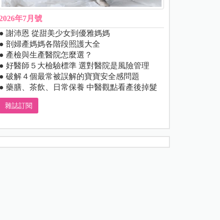
2026年7月號
● 謝沛恩 從甜美少女到優雅媽媽
● 剖婦產媽媽各階段照護大全
● 產檢與生產醫院怎麼選？
● 好醫師５大檢驗標準 選對醫院是風險管理
● 破解４個最常被誤解的寶寶安全感問題
● 藥膳、茶飲、日常保養 中醫觀點看產後掉髮
雜誌訂閱