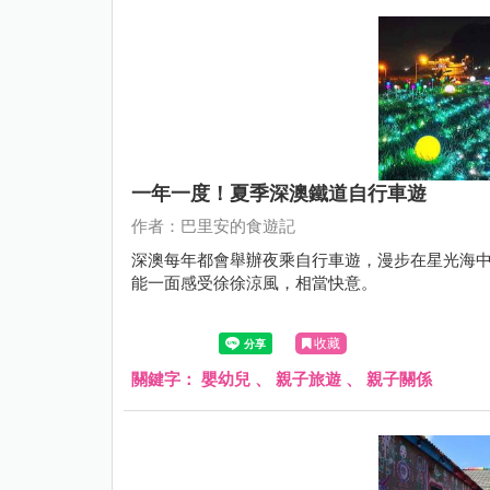
一年一度！夏季深澳鐵道自行車遊
作者：巴里安的食遊記
深澳每年都會舉辦夜乘自行車遊，漫步在星光海
能一面感受徐徐涼風，相當快意。
收藏
關鍵字：
嬰幼兒
、
親子旅遊
、
親子關係