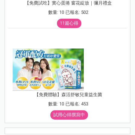
【免費試吃】實心蛋捲 窗花綻放｜彌月禮盒
數量: 10 已報名: 502
11篇心得
【免費體驗】森活舒敏兒童益生菌
數量: 10 已報名: 453
試用心得撰寫中