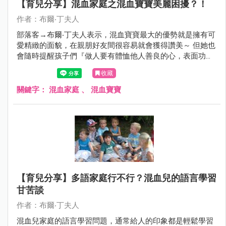
【育兒分享】混血家庭之混血寶寶美麗困擾？！
作者：布爾‧丁夫人
部落客→布爾‧丁夫人表示，混血寶寶最大的優勢就是擁有可
愛精緻的面貌，在親朋好友間很容易就會獲得讚美～ 但她也
會隨時提醒孩子們『做人要有體恤他人善良的心，表面功夫
都是淺顯的，只有真心，才值得永久保存』 真的是位很替孩
收藏
子們著想的模範媽咪～對吧：）
關鍵字：
混血家庭
、
混血寶寶
【育兒分享】多語家庭行不行？混血兒的語言學習
甘苦談
作者：布爾‧丁夫人
混血兒家庭的語言學習問題，通常給人的印象都是輕鬆學習