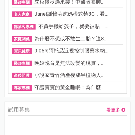
立秋後秋燥來襲！中醫教養肺...
醫師專欄
Janet謝怡芬虎媽模式禁3C，看...
名人家庭
不買手機給孩子，就要被貼「...
部落客專欄
為什麼不想或不敢生二胎？這8...
家庭關係
0.05%阿托品近視控制眼藥水納...
寶貝健康
晚婚晚育是無法改變的現實，...
醫師專欄
小說家青竹酒產後成半植物人...
產後照護
守護寶寶的黃金睡眠：為什麼...
專家專欄
試用募集
看更多