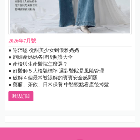
2026年7月號
● 謝沛恩 從甜美少女到優雅媽媽
● 剖婦產媽媽各階段照護大全
● 產檢與生產醫院怎麼選？
● 好醫師５大檢驗標準 選對醫院是風險管理
● 破解４個最常被誤解的寶寶安全感問題
● 藥膳、茶飲、日常保養 中醫觀點看產後掉髮
雜誌訂閱