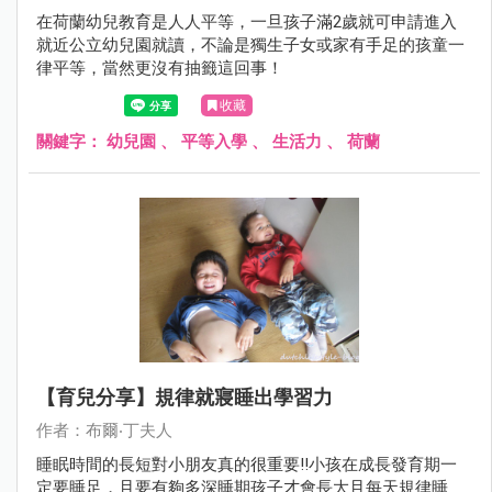
在荷蘭幼兒教育是人人平等，一旦孩子滿2歲就可申請進入
就近公立幼兒園就讀，不論是獨生子女或家有手足的孩童一
律平等，當然更沒有抽籤這回事！
收藏
關鍵字：
幼兒園
、
平等入學
、
生活力
、
荷蘭
【育兒分享】規律就寢睡出學習力
作者：布爾‧丁夫人
睡眠時間的長短對小朋友真的很重要!!小孩在成長發育期一
定要睡足，且要有夠多深睡期孩子才會長大且每天規律睡