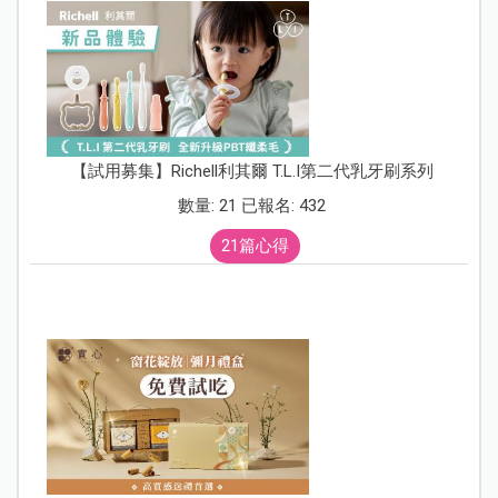
【試用募集】Richell利其爾 T.L.I第二代乳牙刷系列
數量: 21 已報名: 432
21篇心得