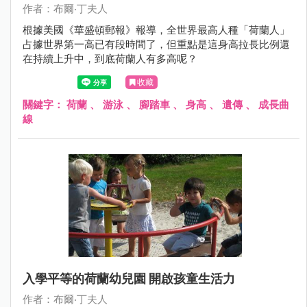
作者：布爾‧丁夫人
根據美國《華盛頓郵報》報導，全世界最高人種「荷蘭人」
占據世界第一高已有段時間了，但重點是這身高拉長比例還
在持續上升中，到底荷蘭人有多高呢？
收藏
關鍵字：
荷蘭
、
游泳
、
腳踏車
、
身高
、
遺傳
、
成長曲
線
入學平等的荷蘭幼兒園 開啟孩童生活力
作者：布爾‧丁夫人