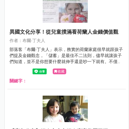
異國文化分享！從兒童撲滿看荷蘭人金錢價值觀
作者：布爾‧丁夫人
部落客「布爾‧丁夫人」表示，務實的荷蘭家庭很早就跟孩子
們提及金錢觀念，「儲蓄」是最佳不二法則，儘早就讓孩子
們知道，並不是你想要什麼就伸手還是吵一下就有。不僅家
庭，連學校也很重視金錢觀念的教育，小學就開始教導如何
收藏
正確使用金錢、了解它甚至投資它！真的是很不一樣的文化
呢～有興趣的媽咪們可以來看看：）
關鍵字：