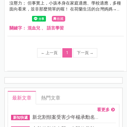
沒壓力； 但事實上，小孩本身在家庭適應、學校適應，多種
面向看來，並非那麼簡單的喔！ 在荷蘭生活的台灣媽媽→布
爾丁夫人分享了小孩在語言學習路上的甘苦談， 還有給混血
收藏
兒媽咪的寶貝語言學習Tips，歡迎抱著輕鬆的心情來看看
喔！
關鍵字：
混血兒
、
語言學習
←
上一頁
1
下一頁
→
最新文章
熱門文章
看更多
新北割頸案受害少年楊承勳名...
新知快遞