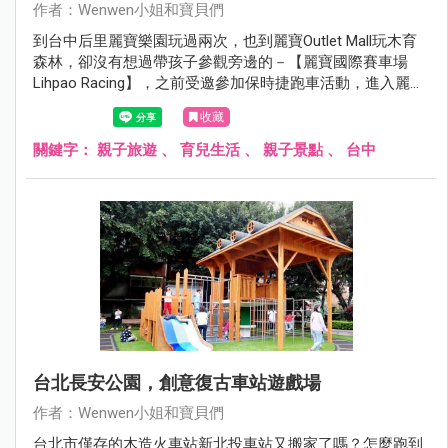
作者：Wenwen小姐和寶貝們
到台中后里麗寶樂園玩過兩次，也到麗寶Outlet Mall玩木育
森林，卻沒有想過帶孩子參觀旁邊的－【麗寶國際賽車場
Lihpao Racing】，之前受邀參加保時捷跑車活動，進入麗寶
賽車場才發現，這裡有好多帥氣的賽車、跑車、摩托車...而
收藏
且是免費參觀耶！
關鍵字：
親子旅遊
、
育兒生活
、
親子景點
、
台中
台北長安公園，創意復古車站遊戲場
作者：Wenwen小姐和寶貝們
台北市僅存的木造火車站新北投車站又搬家了嗎？怎麼跑到