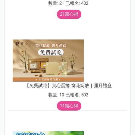
數量: 21 已報名: 432
21篇心得
【免費試吃】實心蛋捲 窗花綻放｜彌月禮盒
數量: 10 已報名: 502
11篇心得