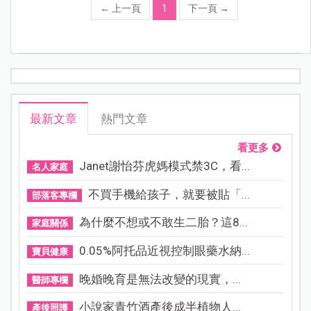
←
上一頁
1
下一頁
→
最新文章
熱門文章
看更多
Janet謝怡芬虎媽模式禁3C，看...
名人家庭
不買手機給孩子，就要被貼「...
部落客專欄
為什麼不想或不敢生二胎？這8...
家庭關係
0.05%阿托品近視控制眼藥水納...
寶貝健康
晚婚晚育是無法改變的現實，...
醫師專欄
小說家青竹酒產後成半植物人...
產後照護