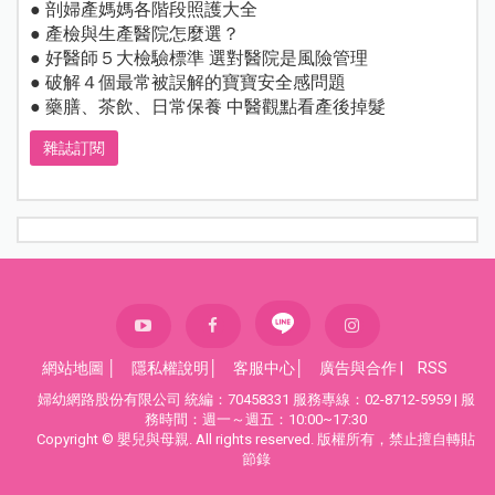
● 剖婦產媽媽各階段照護大全
● 產檢與生產醫院怎麼選？
● 好醫師５大檢驗標準 選對醫院是風險管理
● 破解４個最常被誤解的寶寶安全感問題
● 藥膳、茶飲、日常保養 中醫觀點看產後掉髮
雜誌訂閱
網站地圖
│
隱私權說明
│
客服中心
│
廣告與合作
|
RSS
婦幼網路股份有限公司 統編：70458331 服務專線：02-8712-5959 | 服
務時間：週一～週五：10:00~17:30
Copyright © 嬰兒與母親. All rights reserved. 版權所有，禁止擅自轉貼
節錄