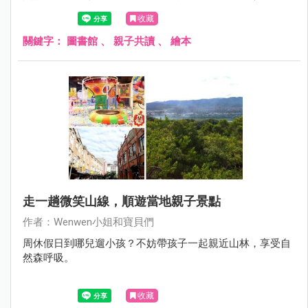
Switch！不定期舉辦科技類創新學習課程，還有適合小組做
收藏
報告的「互動討論區」、半戶外「街舞區」。四樓舒適的親
子共讀區，繽紛的空間，藏著圓形的秘密基地，也是適合兒
關鍵字：
圖書館
、
親子共讀
、
繪本
童的新店親子好去處唷！這個下午就在新北市青少年圖書
館，先看書再運動，傍晚到碧潭散步吃美食，真的是悠閒的
周末行程。
走一趟微笑山線，順遊當地親子景點
作者：Wenwen小姐和寶貝們
周休假日到哪兒遛小孩？不妨帶孩子一起親近山林，享受自
然森呼吸。
收藏