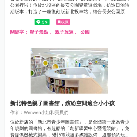
公園裡啦！位於北投區的長安公園兒童遊戲場，仿造日治時
期版本，打造了一座復刻版新北投車站，結合長安公園原有
的磨石溜滑梯及攀爬架～搖身一變成為充滿日式復古風情的
收藏
挑戰型溜滑梯~增設小小孩的溜滑梯、以及搖搖馬、吊床、
新款翹翹板，加上草地上鮮紅的小火車頭和車廂， 真的是好
關鍵字：
親子景點
、
親子旅遊
、
公園
吸睛的兒童遊戲場，一開放就吸引好多小朋友來遊玩！
新北特色親子圖書館，繽紛空間適合小小孩
作者：Wenwen小姐和寶貝們
位於新店的「新北市青少年圖書館」，是全國第一座為青少
年規劃的圖書館，有超酷的「創新學習中心暨電競館」，免
費提供機械式樂高，5對5電競級多媒體設備，還能預約玩