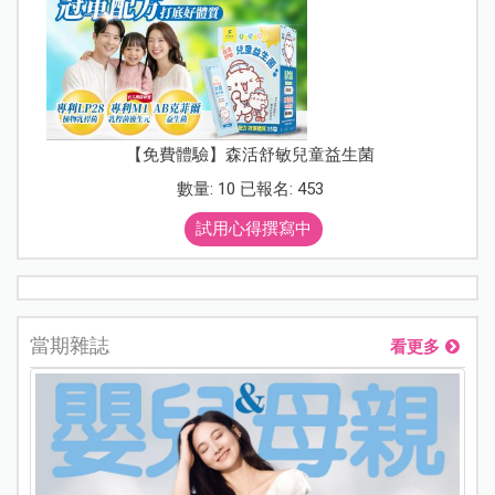
【免費體驗】森活舒敏兒童益生菌
數量: 10 已報名: 453
試用心得撰寫中
當期雜誌
看更多