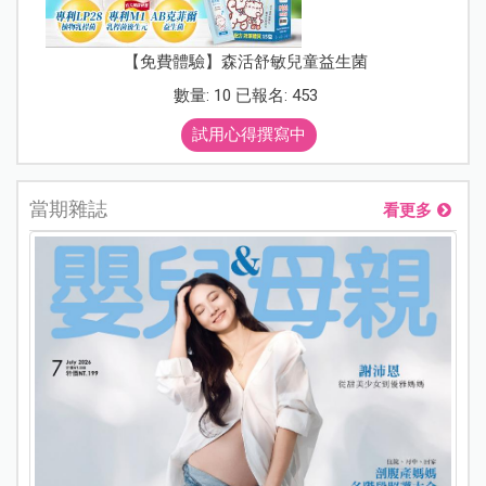
【免費體驗】森活舒敏兒童益生菌
數量: 10 已報名: 453
試用心得撰寫中
當期雜誌
看更多