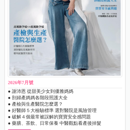
2026年7月號
● 謝沛恩 從甜美少女到優雅媽媽
● 剖婦產媽媽各階段照護大全
● 產檢與生產醫院怎麼選？
● 好醫師５大檢驗標準 選對醫院是風險管理
● 破解４個最常被誤解的寶寶安全感問題
● 藥膳、茶飲、日常保養 中醫觀點看產後掉髮