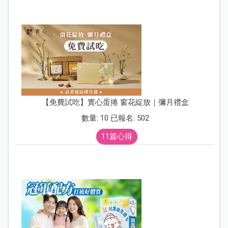
【免費試吃】實心蛋捲 窗花綻放｜彌月禮盒
數量: 10 已報名: 502
11篇心得