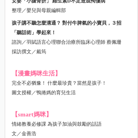
女嬰「小腿骨折」 維生素D不足造成佝僂病
整理／嬰兒與母親編輯部
孩子講不聽怎麼溝通？ 對付牛脾氣的小寶貝，３招
「聽話術」學起來！
諮詢／羽賦語言心理聯合治療所臨床心理師 蔡佩珊
採訪撰文／戴筠
【漫畫媽咪生活】
完全不必猶豫！ 什麼最珍貴？當然是孩子！
圖文授權／鴨捲媽的育兒生活
【smart媽咪】
情緒教養必修課 為孩子加油與鼓勵的話語
文／金善浩