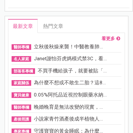
最新文章
熱門文章
看更多
立秋後秋燥來襲！中醫教養肺...
醫師專欄
Janet謝怡芬虎媽模式禁3C，看...
名人家庭
不買手機給孩子，就要被貼「...
部落客專欄
為什麼不想或不敢生二胎？這8...
家庭關係
0.05%阿托品近視控制眼藥水納...
寶貝健康
晚婚晚育是無法改變的現實，...
醫師專欄
小說家青竹酒產後成半植物人...
產後照護
守護寶寶的黃金睡眠：為什麼...
專家專欄