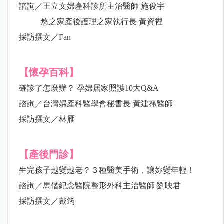
諮詢／王立文婦產科診所主治醫師 施俊宇
悠之家產後護理之家執行長 黃資裡
採訪撰文／Fan
【懷孕百科】
確診了怎麼辦？ 孕婦居家照護10大Q&A
諮詢／台灣婦產科醫學會秘書長 黃建霈醫師
採訪撰文／林雁
【產後門診】
生完孩子越變越老？３種醫美手術，讓妳變年輕！
諮詢／馬偕紀念醫院整形外科主治醫師 劉映君
採訪撰文／戴筠