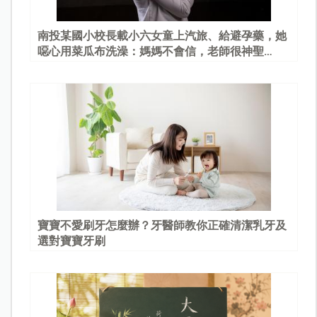
南投某國小校長載小六女童上汽旅、給避孕藥，她
噁心用菜瓜布洗澡：媽媽不會信，老師很神聖…
寶寶不愛刷牙怎麼辦？牙醫師教你正確清潔乳牙及
選對寶寶牙刷