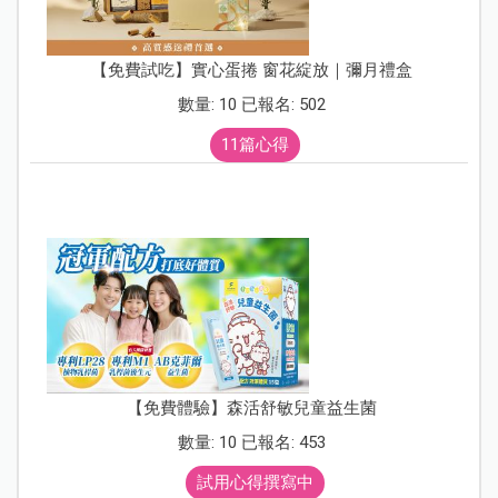
【免費試吃】實心蛋捲 窗花綻放｜彌月禮盒
數量: 10 已報名: 502
11篇心得
【免費體驗】森活舒敏兒童益生菌
數量: 10 已報名: 453
試用心得撰寫中