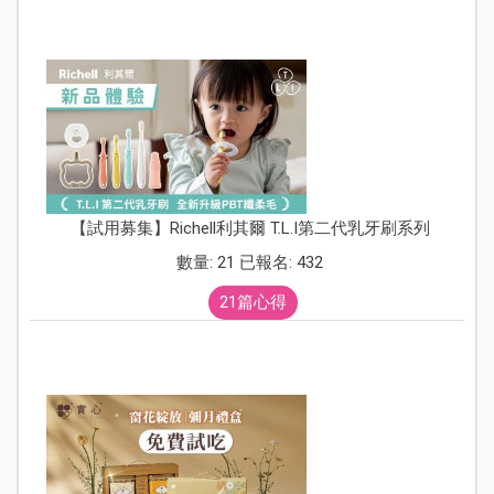
【試用募集】Richell利其爾 T.L.I第二代乳牙刷系列
數量: 21 已報名: 432
21篇心得