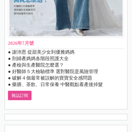
2026年7月號
● 謝沛恩 從甜美少女到優雅媽媽
● 剖婦產媽媽各階段照護大全
● 產檢與生產醫院怎麼選？
● 好醫師５大檢驗標準 選對醫院是風險管理
● 破解４個最常被誤解的寶寶安全感問題
● 藥膳、茶飲、日常保養 中醫觀點看產後掉髮
雜誌訂閱