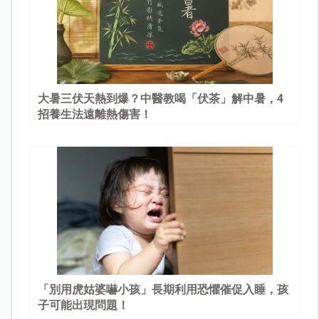
大暑三伏天熱到爆？中醫教喝「伏茶」解中暑，4
招養生法遠離熱傷害！
「別用虎姑婆嚇小孩」長期利用恐懼催促入睡，孩
子可能出現問題！