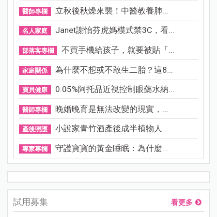
立秋後秋燥來襲！中醫教養肺...
醫師專欄
Janet謝怡芬虎媽模式禁3C，看...
名人家庭
不買手機給孩子，就要被貼「...
部落客專欄
為什麼不想或不敢生二胎？這8...
家庭關係
0.05%阿托品近視控制眼藥水納...
寶貝健康
晚婚晚育是無法改變的現實，...
醫師專欄
小說家青竹酒產後成半植物人...
產後照護
守護寶寶的黃金睡眠：為什麼...
專家專欄
試用募集
看更多