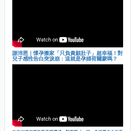
謝沛恩｜懷孕搬家「只負責顧肚子」超幸福！對
兒子感性告白突淚崩：這就是孕婦荷爾蒙嗎？