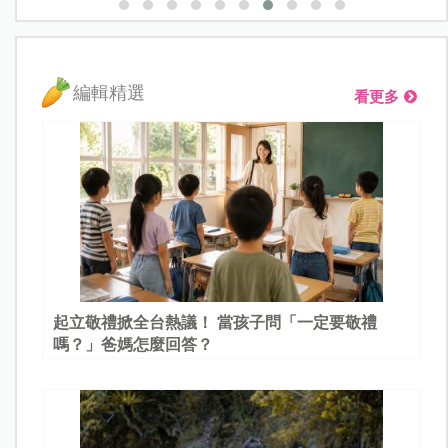
編輯精選
看更多
起立敬禮掀全台熱議！ 當孩子問「一定要敬禮
嗎？」爸媽怎麼回答？