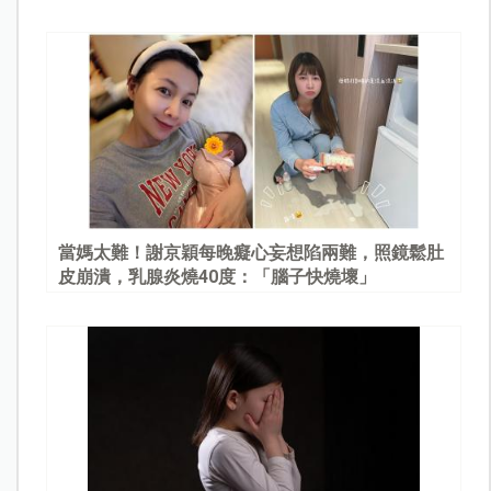
當媽太難！謝京穎每晚癡心妄想陷兩難，照鏡鬆肚
皮崩潰，乳腺炎燒40度：「腦子快燒壞」