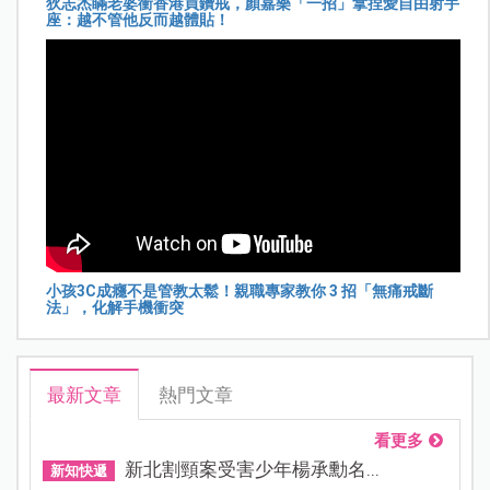
狄志杰瞞老婆衝香港買鑽戒，顏嘉樂「一招」拿捏愛自由射手
座：越不管他反而越體貼！
小孩3C成癮不是管教太鬆！親職專家教你 3 招「無痛戒斷
法」，化解手機衝突
最新文章
熱門文章
看更多
新北割頸案受害少年楊承勳名...
新知快遞