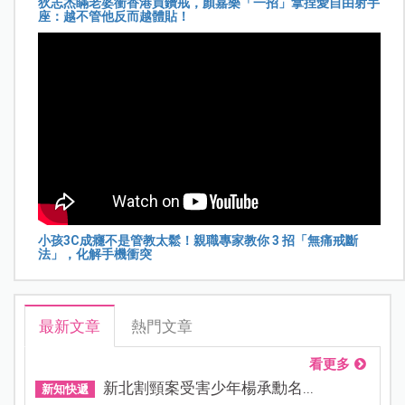
狄志杰瞞老婆衝香港買鑽戒，顏嘉樂「一招」拿捏愛自由射手
座：越不管他反而越體貼！
小孩3C成癮不是管教太鬆！親職專家教你 3 招「無痛戒斷
法」，化解手機衝突
最新文章
熱門文章
看更多
新北割頸案受害少年楊承勳名...
新知快遞