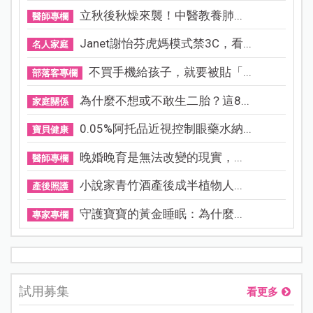
立秋後秋燥來襲！中醫教養肺...
醫師專欄
Janet謝怡芬虎媽模式禁3C，看...
名人家庭
不買手機給孩子，就要被貼「...
部落客專欄
為什麼不想或不敢生二胎？這8...
家庭關係
0.05%阿托品近視控制眼藥水納...
寶貝健康
晚婚晚育是無法改變的現實，...
醫師專欄
小說家青竹酒產後成半植物人...
產後照護
守護寶寶的黃金睡眠：為什麼...
專家專欄
試用募集
看更多