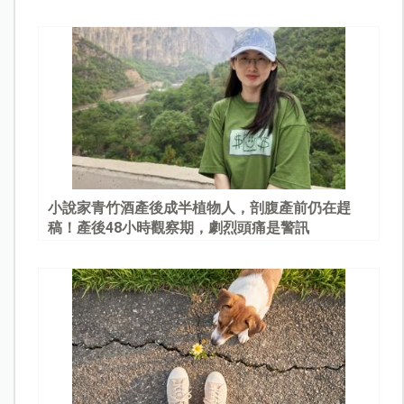
園
小說家青竹酒產後成半植物人，剖腹產前仍在趕
稿！產後48小時觀察期，劇烈頭痛是警訊