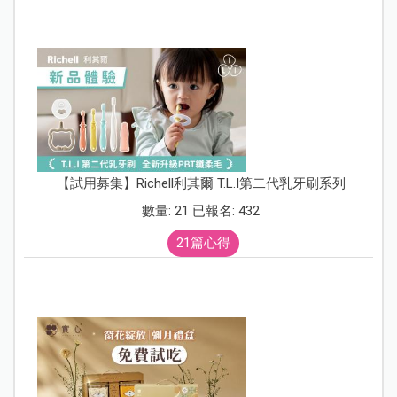
【試用募集】Richell利其爾 T.L.I第二代乳牙刷系列
數量: 21 已報名: 432
21篇心得