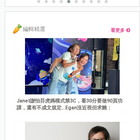
編輯精選
看更多
Janet謝怡芬虎媽模式禁3C，看30分要做90頁功
課，還有不成文規定…Egan沒近視但求饒：
Mommy, please～