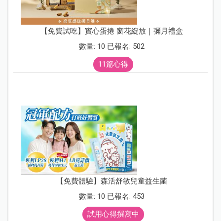
【免費試吃】實心蛋捲 窗花綻放｜彌月禮盒
數量: 10 已報名: 502
11篇心得
【免費體驗】森活舒敏兒童益生菌
數量: 10 已報名: 453
試用心得撰寫中