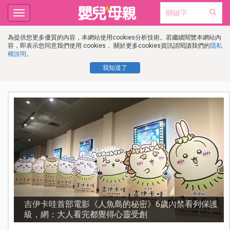
Toggle
navigation
為提供您更多優質的內容，本網站使用cookies分析技術。若繼續閱覽本網站內
容，即表示您同意我們使用 cookies， 關於更多cookies資訊請閱讀我們的
隱私
權說明
。
我知道了
護
資優教育15問！師鐸獎名師陳宥妤：資優教育的核心，
不是成績而是讀懂孩子的心理準備度