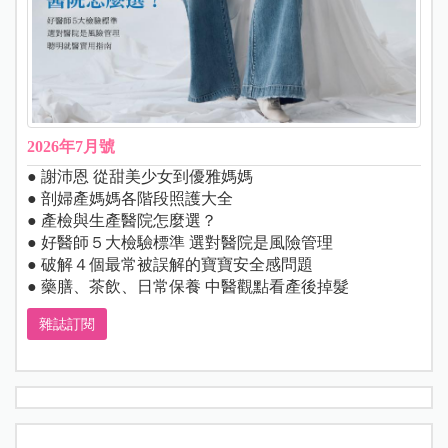
2026年7月號
● 謝沛恩 從甜美少女到優雅媽媽
● 剖婦產媽媽各階段照護大全
● 產檢與生產醫院怎麼選？
● 好醫師５大檢驗標準 選對醫院是風險管理
● 破解４個最常被誤解的寶寶安全感問題
● 藥膳、茶飲、日常保養 中醫觀點看產後掉髮
雜誌訂閱