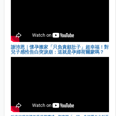
謝沛恩｜懷孕搬家「只負責顧肚子」超幸福！對
兒子感性告白突淚崩：這就是孕婦荷爾蒙嗎？