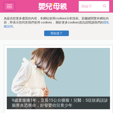
Toggle
navigation
為提供您更多優質的內容，本網站使用cookies分析技術。若繼續閱覽本網站內
容，即表示您同意我們使用 cookies， 關於更多cookies資訊請閱讀我們的
隱私
權說明
。
我知道了
診
謝沛恩︱挺孕肚甜喊「想生五個」！孕期照樣睡地板，
甜曝老公「摔斷手」反變求婚契機