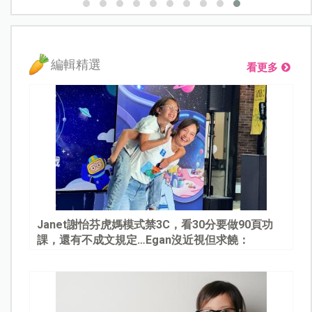
編輯精選
看更多
Janet謝怡芬虎媽模式禁3C，看30分要做90頁功
課，還有不成文規定…Egan沒近視但求饒：
Mommy, please～