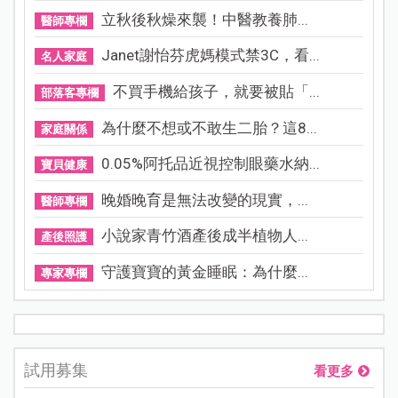
立秋後秋燥來襲！中醫教養肺...
醫師專欄
Janet謝怡芬虎媽模式禁3C，看...
名人家庭
不買手機給孩子，就要被貼「...
部落客專欄
為什麼不想或不敢生二胎？這8...
家庭關係
0.05%阿托品近視控制眼藥水納...
寶貝健康
晚婚晚育是無法改變的現實，...
醫師專欄
小說家青竹酒產後成半植物人...
產後照護
守護寶寶的黃金睡眠：為什麼...
專家專欄
試用募集
看更多