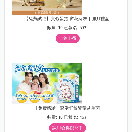
【免費試吃】實心蛋捲 窗花綻放｜彌月禮盒
數量: 10 已報名: 502
11篇心得
【免費體驗】森活舒敏兒童益生菌
數量: 10 已報名: 453
試用心得撰寫中