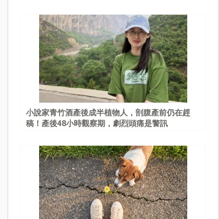
園
小說家青竹酒產後成半植物人，剖腹產前仍在趕
稿！產後48小時觀察期，劇烈頭痛是警訊