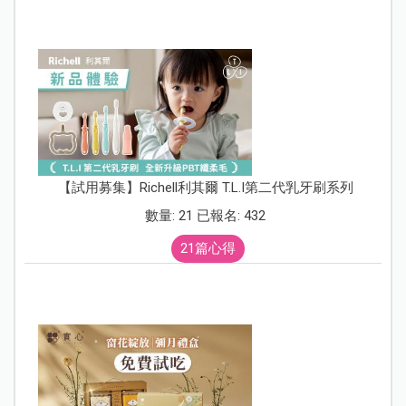
【試用募集】Richell利其爾 T.L.I第二代乳牙刷系列
數量: 21 已報名: 432
21篇心得