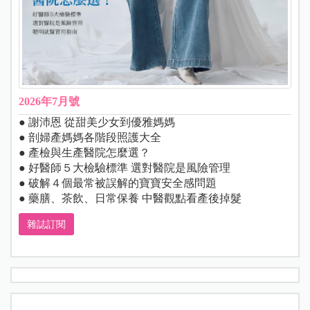
2026年7月號
● 謝沛恩 從甜美少女到優雅媽媽
● 剖婦產媽媽各階段照護大全
● 產檢與生產醫院怎麼選？
● 好醫師５大檢驗標準 選對醫院是風險管理
● 破解４個最常被誤解的寶寶安全感問題
● 藥膳、茶飲、日常保養 中醫觀點看產後掉髮
雜誌訂閱