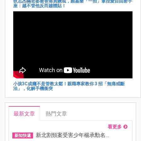
狄志杰瞞老婆衝香港買鑽戒，顏嘉樂「一招」拿捏愛自由射手
座：越不管他反而越體貼！
小孩3C成癮不是管教太鬆！親職專家教你 3 招「無痛戒斷
法」，化解手機衝突
最新文章
熱門文章
看更多
新北割頸案受害少年楊承勳名...
新知快遞