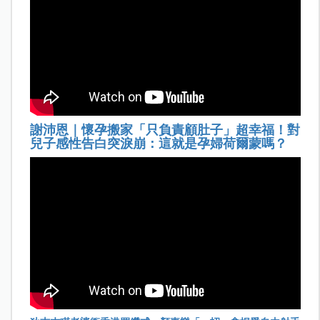
謝沛恩｜懷孕搬家「只負責顧肚子」超幸福！對
兒子感性告白突淚崩：這就是孕婦荷爾蒙嗎？