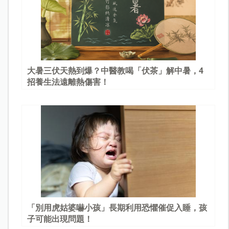
大暑三伏天熱到爆？中醫教喝「伏茶」解中暑，4
招養生法遠離熱傷害！
「別用虎姑婆嚇小孩」長期利用恐懼催促入睡，孩
子可能出現問題！