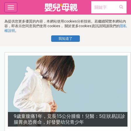
Toggle
navigation
為提供您更多優質的內容，本網站使用cookies分析技術。若繼續閱覽本網站內
容，即表示您同意我們使用 cookies， 關於更多cookies資訊請閱讀我們的
隱私
權說明
。
我知道了
診
謝沛恩︱挺孕肚甜喊「想生五個」！孕期照樣睡地板，
甜曝老公「摔斷手」反變求婚契機