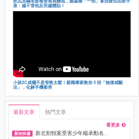
狄志杰瞞老婆衝香港買鑽戒，顏嘉樂「一招」拿捏愛自由射手
座：越不管他反而越體貼！
小孩3C成癮不是管教太鬆！親職專家教你 3 招「無痛戒斷
法」，化解手機衝突
最新文章
熱門文章
看更多
新北割頸案受害少年楊承勳名...
新知快遞