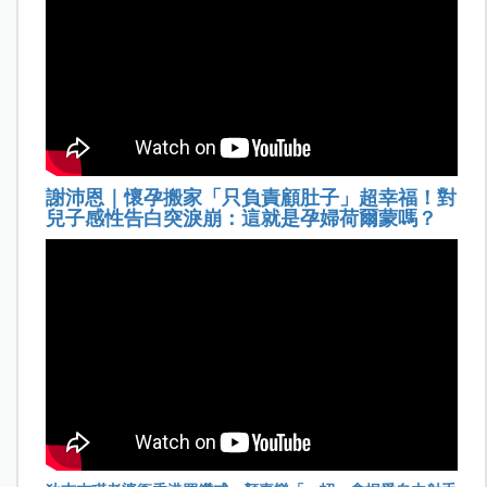
謝沛恩｜懷孕搬家「只負責顧肚子」超幸福！對
兒子感性告白突淚崩：這就是孕婦荷爾蒙嗎？