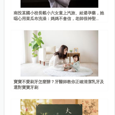
南投某國小校長載小六女童上汽旅、給避孕藥，她
噁心用菜瓜布洗澡：媽媽不會信，老師很神聖…
寶寶不愛刷牙怎麼辦？牙醫師教你正確清潔乳牙及
選對寶寶牙刷