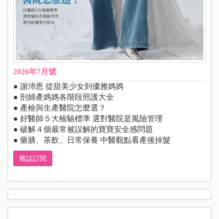
2026年7月號
● 謝沛恩 從甜美少女到優雅媽媽
● 剖婦產媽媽各階段照護大全
● 產檢與生產醫院怎麼選？
● 好醫師５大檢驗標準 選對醫院是風險管理
● 破解４個最常被誤解的寶寶安全感問題
● 藥膳、茶飲、日常保養 中醫觀點看產後掉髮
雜誌訂閱