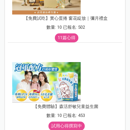
【免費試吃】實心蛋捲 窗花綻放｜彌月禮盒
數量: 10 已報名: 502
11篇心得
【免費體驗】森活舒敏兒童益生菌
數量: 10 已報名: 453
試用心得撰寫中