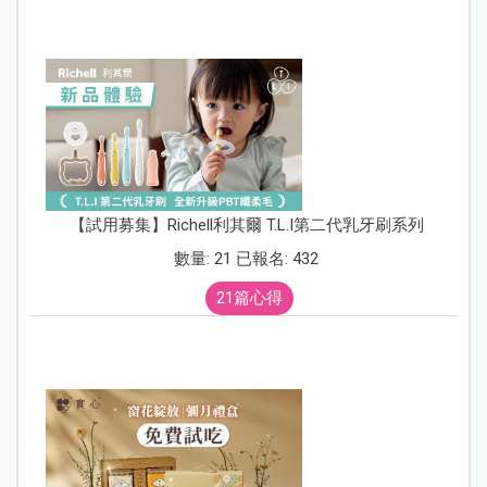
【試用募集】Richell利其爾 T.L.I第二代乳牙刷系列
數量: 21 已報名: 432
21篇心得