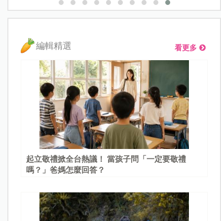
編輯精選
看更多
起立敬禮掀全台熱議！ 當孩子問「一定要敬禮
嗎？」爸媽怎麼回答？