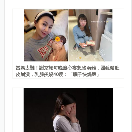
當媽太難！謝京穎每晚癡心妄想陷兩難，照鏡鬆肚
皮崩潰，乳腺炎燒40度：「腦子快燒壞」