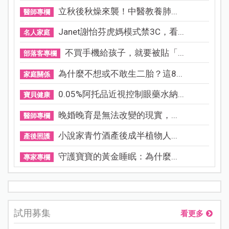
立秋後秋燥來襲！中醫教養肺...
醫師專欄
Janet謝怡芬虎媽模式禁3C，看...
名人家庭
不買手機給孩子，就要被貼「...
部落客專欄
為什麼不想或不敢生二胎？這8...
家庭關係
0.05%阿托品近視控制眼藥水納...
寶貝健康
晚婚晚育是無法改變的現實，...
醫師專欄
小說家青竹酒產後成半植物人...
產後照護
守護寶寶的黃金睡眠：為什麼...
專家專欄
試用募集
看更多