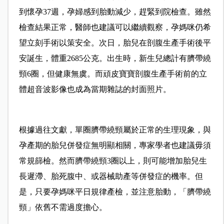
到懷孕37週，孕婦感到胎動減少，趕緊到院檢查。雖然
檢查結果正常，醫師也建議可以繼續觀察，孕媽咪仍希
望立刻手術以策安全。次日，胎兒在剖腹生產手術後平
安誕生，體重2685公克。出生時，新生兒總計有臍帶繞
頸6圈，但健康無虞。而頑皮寶寶剖腹生產手術前的立
體超音波影像也成為當期雜誌的封面照片。
根據過往文獻，單圈臍帶繞頸屬於正常的生理現象，與
孕產期的胎兒併發症無明顯相關，專家學者也建議毋須
常規篩檢。然而臍帶繞頸3圈以上，則可能增加胎兒生
長遲滯、胎死腹中、或器械助產等併發症的機率。但
是，只要孕媽咪平日規律產檢，並注意胎動，「臍帶繞
頸」依舊不需過度擔心。