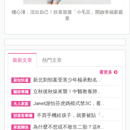
樓心潼，活出自己！欣喜迎接「小毛豆」開啟幸福新篇
章
最新文章
熱門文章
看更多
新北割頸案受害少年楊承勳名...
新知快遞
立秋後秋燥來襲！中醫教養肺...
醫師專欄
Janet謝怡芬虎媽模式禁3C，看...
名人家庭
不買手機給孩子，就要被貼「...
部落客專欄
為什麼不想或不敢生二胎？這8...
家庭關係