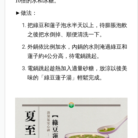
10倍的水和冰糖。
►做法：
把綠豆和蓮子泡水半天以上，待膨脹泡軟
之後把水倒掉、順便清洗一下。
外鍋依比例加水，內鍋的水則淹過綠豆和
蓮子約4公分高，待電鍋跳起。
電鍋跳起趁熱加入適量砂糖，放涼以後美
味的「綠豆蓮子湯」輕鬆完成。