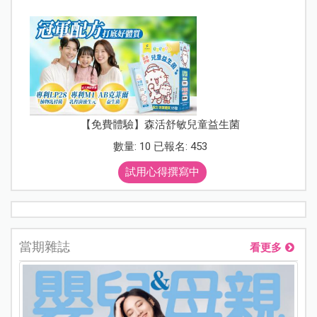
【免費體驗】森活舒敏兒童益生菌
數量: 10 已報名: 453
試用心得撰寫中
當期雜誌
看更多