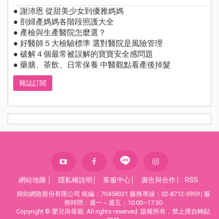
● 謝沛恩 從甜美少女到優雅媽媽
● 剖婦產媽媽各階段照護大全
● 產檢與生產醫院怎麼選？
● 好醫師５大檢驗標準 選對醫院是風險管理
● 破解４個最常被誤解的寶寶安全感問題
● 藥膳、茶飲、日常保養 中醫觀點看產後掉髮
雜誌訂閱
網站地圖
│
隱私權說明
│
客服中心
│
廣告與合作
|
RSS
婦幼網路股份有限公司 統編：70458331 服務專線：02-8712-5959 | 服
務時間：週一～週五：10:00~17:30
Copyright © 嬰兒與母親. All rights reserved. 版權所有，禁止擅自轉貼