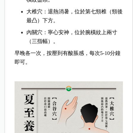
大椎穴：退熱消暑，位於第七頸椎（頸後
最凸）下方。
內關穴：寧心安神，位於腕橫紋上兩寸
（三指幅）。
早晚各一次，按壓到有酸脹感，每次5-10分鐘
即可。