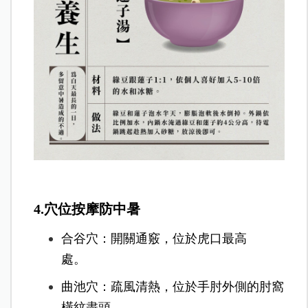
4.穴位按摩防中暑
合谷穴：開關通竅，位於虎口最高
處。
曲池穴：疏風清熱，位於手肘外側的肘窩
橫紋盡頭。