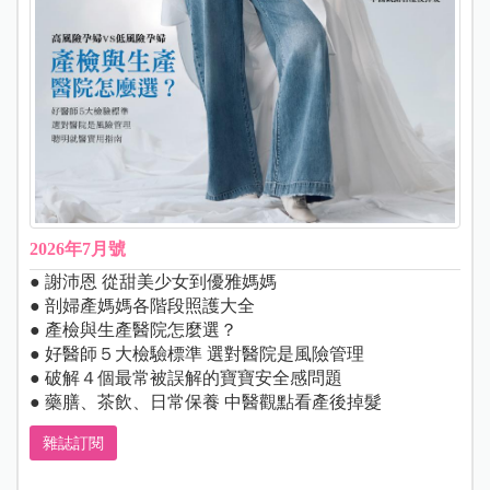
2026年7月號
● 謝沛恩 從甜美少女到優雅媽媽
● 剖婦產媽媽各階段照護大全
● 產檢與生產醫院怎麼選？
● 好醫師５大檢驗標準 選對醫院是風險管理
● 破解４個最常被誤解的寶寶安全感問題
● 藥膳、茶飲、日常保養 中醫觀點看產後掉髮
雜誌訂閱