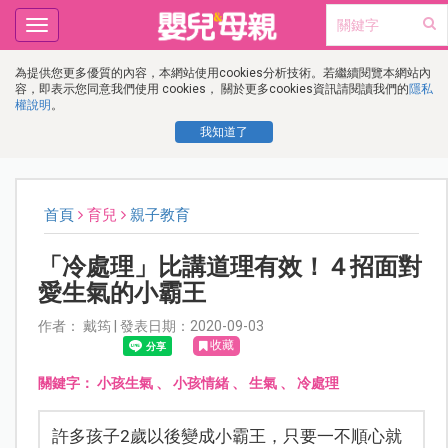
Toggle
navigation
為提供您更多優質的內容，本網站使用cookies分析技術。若繼續閱覽本網站內
容，即表示您同意我們使用 cookies， 關於更多cookies資訊請閱讀我們的
隱私
權說明
。
我知道了
首頁
育兒
親子教育
「冷處理」比講道理有效！４招面對
愛生氣的小霸王
作者： 戴筠 | 發表日期：2020-09-03
收藏
關鍵字：
小孩生氣
、
小孩情緒
、
生氣
、
冷處理
許多孩子2歲以後變成小霸王，只要一不順心就