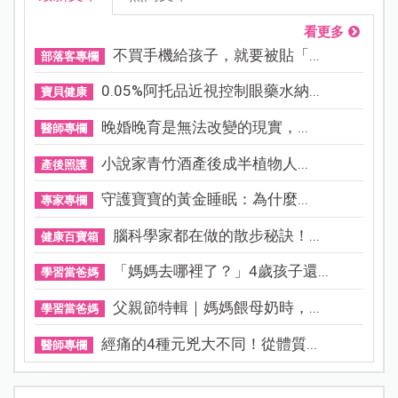
看更多
不買手機給孩子，就要被貼「...
部落客專欄
0.05%阿托品近視控制眼藥水納...
寶貝健康
晚婚晚育是無法改變的現實，...
醫師專欄
小說家青竹酒產後成半植物人...
產後照護
守護寶寶的黃金睡眠：為什麼...
專家專欄
腦科學家都在做的散步秘訣！...
健康百寶箱
「媽媽去哪裡了？」4歲孩子還...
學習當爸媽
父親節特輯｜媽媽餵母奶時，...
學習當爸媽
經痛的4種元兇大不同！從體質...
醫師專欄