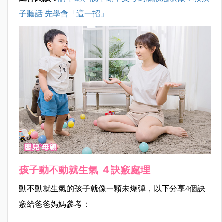
子聽話 先學會「這一招」
孩子動不動就生氣
４訣竅處理
動不動就生氣的孩子就像一顆未爆彈，以下分享4個訣
竅給爸爸媽媽參考：