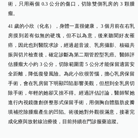
術，只用兩個 0.3 公分的傷口，切除雙側乳房的 3 顆腫
瘤。
41 歲的小欣（化名），身體一直很健康， 3 個月前在右乳
房摸到若有似無的硬塊，但不以為意，後來聽聞好友罹
癌，因此也到醫院求診，經過超音波、乳房攝影、核磁共
振與切片檢查後，確定診斷為第二期管腔型乳癌。
醫師評
估腫瘤大小約 3 公分，切除範圍需 5 公分才能保留適當安
全距離，降低復發風險。為此小欣很苦惱，擔心乳房保留
手術，會在乳房留下明顯凹陷影響美觀，但想到全乳房切
除手術，年輕的她卻又捨不得。經過評估討論，醫師幫她
進行內視鏡微創併整形式保留手術，用側胸自體脂肪皮瓣
填補挖除腫瘤產生的凹陷。術後她對外觀很滿意，接著完
成化療與放射線治療後，目前持續在門診服藥追蹤。