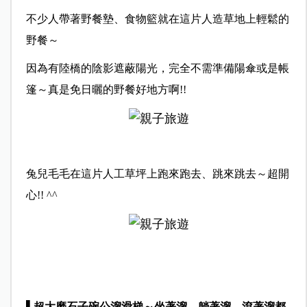
不少人帶著野餐墊、食物籃就在這片人造草地上輕鬆的
野餐～
因為有陸橋的陰影遮蔽陽光，完全不需準備陽傘或是帳
篷～真是免日曬的野餐好地方啊!!
兔兒毛毛在這片人工草坪上跑來跑去、跳來跳去～超開
心!! ^^
▌超大磨石子碗公溜滑梯～坐著溜、躺著溜、滾著溜都