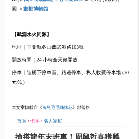
園 ➜
畫框博物館
【武淵水火同源】
地址｜宜蘭縣冬山鄉武淵路103號
開放時間｜24 小時全天候開放
停車｜陸橋下停車區、路邊停車、私人收費停車場 (50
元/次)
本文章轉載自《
兔兒毛毛姊妹花
》部落格
首頁
懷孕
名人家庭
搶搭龍年末班車！周興哲喜獲麟