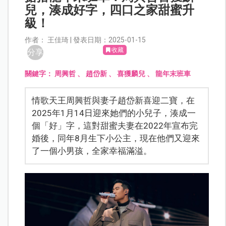
兒，湊成好字，四口之家甜蜜升
級！
作者： 王佳琦 | 發表日期：2025-01-15
收藏
分享
關鍵字：
周興哲
、
趙岱新
、
喜獲麟兒
、
龍年末班車
情歌天王周興哲與妻子趙岱新喜迎二寶，在
2025年1月14日迎來她們的小兒子，湊成一
個「好」字，這對甜蜜夫妻在2022年宣布完
婚後，同年8月生下小公主，現在他們又迎來
了一個小男孩，全家幸福滿溢。