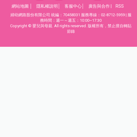
網站地圖
│
隱私權說明
│
客服中心
│
廣告與合作
|
RSS
婦幼網路股份有限公司 統編：70458331 服務專線：02-8712-5959 | 服
務時間：週一～週五：10:00~17:30
Copyright © 嬰兒與母親. All rights reserved. 版權所有，禁止擅自轉貼
節錄