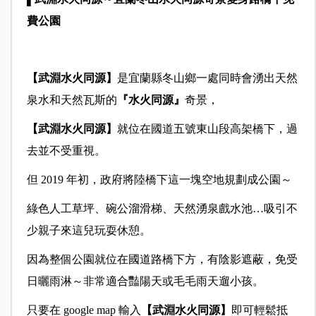
費公園
【武淵水火同源
】
是宜蘭縣冬山鄉一處同時會湧出天然
泉水和天然瓦斯的
『水火同源』
奇景，
【武淵水火同源
】
就位在國道五號東山段高架橋下，過
去並不受重視。
但 2019 年初，政府將陸橋下這一塊空地規劃成公園～
綠色人工草坪、碗公溜滑梯、天然湧泉戲水池…吸引不
少親子來這兒玩耍休憩。
因為整個公園就位在國道路橋下方，有陰影遮蔽，免受
日曬雨淋～非常適合豔陽天或毛毛雨天遛小孩。
只要在 google map 輸入
【武淵水火同源
】
即可輕鬆抵