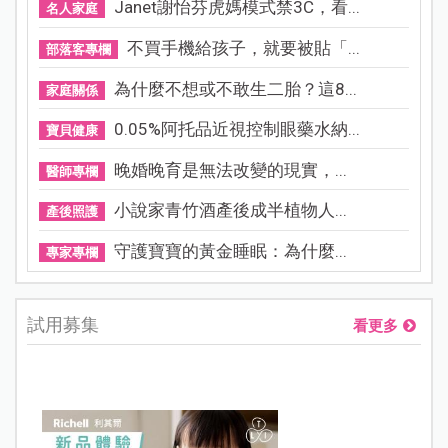
Janet謝怡芬虎媽模式禁3C，看...
名人家庭
不買手機給孩子，就要被貼「...
部落客專欄
為什麼不想或不敢生二胎？這8...
家庭關係
0.05%阿托品近視控制眼藥水納...
寶貝健康
晚婚晚育是無法改變的現實，...
醫師專欄
小說家青竹酒產後成半植物人...
產後照護
守護寶寶的黃金睡眠：為什麼...
專家專欄
試用募集
看更多