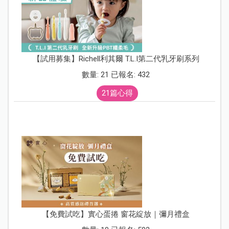
【試用募集】Richell利其爾 T.L.I第二代乳牙刷系列
數量: 21 已報名: 432
21篇心得
【免費試吃】實心蛋捲 窗花綻放｜彌月禮盒