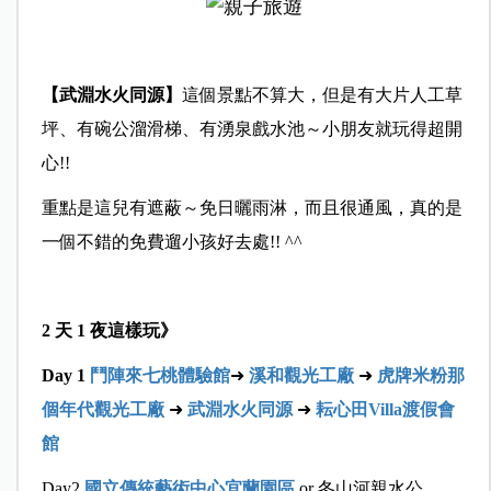
【武淵水火同源
】
這個景點不算大，但是有大片人工草
坪、有碗公溜滑梯、有湧泉戲水池～小朋友就玩得超開
心!!
重點是這兒有遮蔽～免日曬雨淋，而且很通風，真的是
一個不錯的免費遛小孩好去處!! ^^
2 天 1
夜這樣玩》
Day 1
鬥陣來七桃體驗館
➜
溪和觀光工廠
➜
虎牌米粉那
個年代觀光工廠
➜
武
淵水火同源
➜
耘心田Villa渡假會
館
Day2
國立傳統藝術中心宜蘭園區
or 冬山河親水公