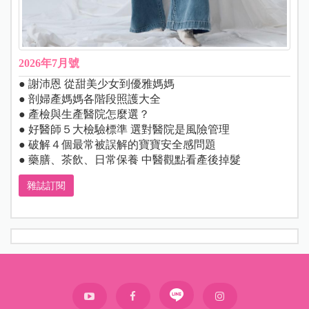
2026年7月號
● 謝沛恩 從甜美少女到優雅媽媽
● 剖婦產媽媽各階段照護大全
● 產檢與生產醫院怎麼選？
● 好醫師５大檢驗標準 選對醫院是風險管理
● 破解４個最常被誤解的寶寶安全感問題
● 藥膳、茶飲、日常保養 中醫觀點看產後掉髮
雜誌訂閱