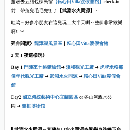
趁著去五結包棟民宿
【耘心田Villa渡假會館】
check-in
前，帶兔兒毛毛先衝了
【武淵水火同源
】
～
哇嗚～好多小朋友在這兒玩上大半天咧～整個非常歡樂
啊!! ^^
延伸閱讀》
龍潭湖風景區
｜
耘心田Villa渡假會館
2 天 1
夜這樣玩》
Day 1
鬥陣來七桃體驗館
➜
溪和觀光工廠
➜
虎牌米粉那
個年代觀光工廠
➜
武
淵水火同源
➜
耘心田Villa渡假會
館
Day2
國立傳統藝術中心宜蘭園區
or 冬山河親水公
園 ➜
畫框博物館
▌武淵水火同源～宜蘭冬山水火同源奇景變身路橋下免