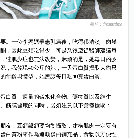
圖片：dreamstime
重要。一位李媽媽罹患乳癌後，吃得很清淡，肉幾
黃酮，因此豆類吃得少，可是又很遵從醫師建議每
加，連肌少症也無法改變，麻煩的是，她每日的疲
況，我發現40公斤的她，一天蛋白質攝取大約只
她的年齡與體型，她應該每日吃40克蛋白質。
的蛋白質、適量的碳水化合物、礦物質以及維生
帶、筋膜健康的同時，必須注意以下營養攝取：
食朋友，豆類穀類要均衡攝取，建構肌肉一定要有
的蛋白質粉來作為運動後的補充品，食物以方便性