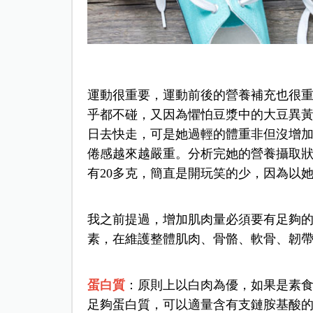
運動很重要，運動前後的營養補充也很
乎都不碰，又因為懼怕豆漿中的大豆異
日去快走，可是她過輕的體重非但沒增
倦感越來越嚴重。分析完她的營養攝取狀
有20多克，簡直是開玩笑的少，因為以
我之前提過，增加肌肉量必須要有足夠
素，在維護整體肌肉、骨骼、軟骨、韌
蛋白質
：原則上以白肉為優，如果是素
足夠蛋白質，可以適量含有支鏈胺基酸