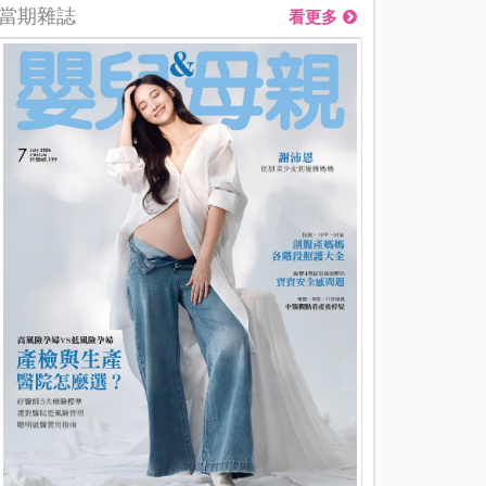
當期雜誌
看更多