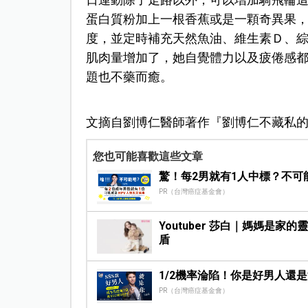
日運動除了走路以外，可以增加騎飛輪這
蛋白質粉加上一根香蕉或是一顆奇異果，
度，並定時補充天然魚油、維生素Ｄ、
肌肉量增加了，她自覺體力以及疲倦感
題也不藥而癒。
文摘自劉博仁醫師著作『劉博仁不藏私
您也可能喜歡這些文章
驚！每2男就有1人中標？不可
PR（台灣癌症基金會）
Youtuber 莎白｜媽媽是
盾
1/2機率淪陷！你是好男人還
PR（台灣癌症基金會）