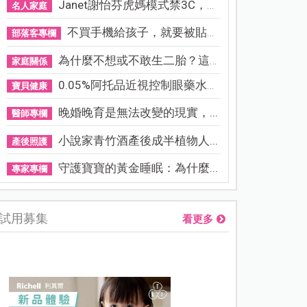
Janet謝怡芬虎媽模式禁3C，看...
名人家庭
不買手機給孩子，就要被貼「...
部落客專欄
為什麼不想或不敢生二胎？這8...
家庭關係
0.05%阿托品近視控制眼藥水納...
寶貝健康
晚婚晚育是無法改變的現實，...
醫師專欄
小說家青竹酒產後成半植物人...
產後照護
守護寶寶的黃金睡眠：為什麼...
專家專欄
試用募集
看更多