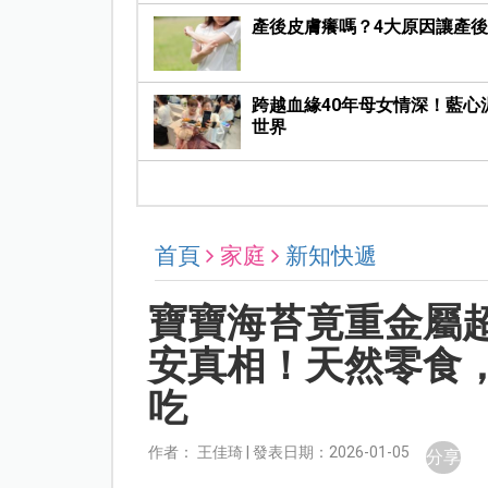
產後皮膚癢嗎？4大原因讓產
跨越血緣40年母女情深！藍
世界
首頁
家庭
新知快遞
寶寶海苔竟重金屬超
安真相！天然零食
吃
作者： 王佳琦 | 發表日期：2026-01-05
分享