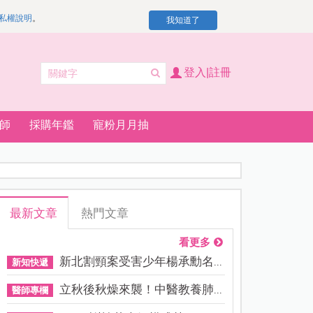
私權說明
。
我知道了
登入|註冊
師
採購年鑑
寵粉月月抽
最新文章
熱門文章
看更多
新北割頸案受害少年楊承勳名...
新知快遞
立秋後秋燥來襲！中醫教養肺...
醫師專欄