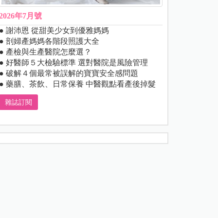
2026年7月號
● 謝沛恩 從甜美少女到優雅媽媽
● 剖婦產媽媽各階段照護大全
● 產檢與生產醫院怎麼選？
● 好醫師５大檢驗標準 選對醫院是風險管理
● 破解４個最常被誤解的寶寶安全感問題
● 藥膳、茶飲、日常保養 中醫觀點看產後掉髮
雜誌訂閱