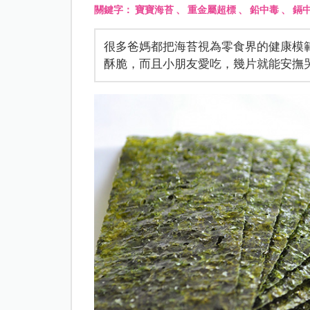
關鍵字：
寶寶海苔
、
重金屬超標
、
鉛中毒
、
鎘
很多爸媽都把海苔視為零食界的健康模
酥脆，而且小朋友愛吃，幾片就能安撫