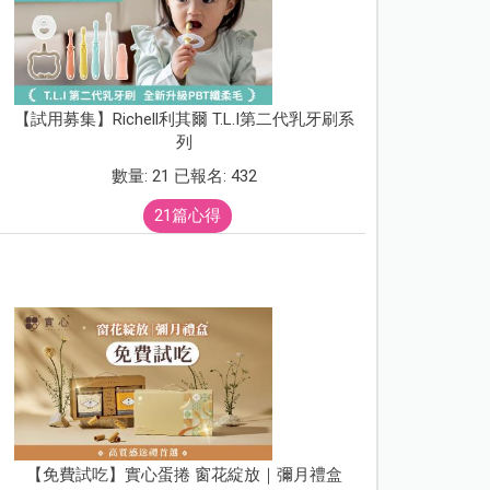
【試用募集】Richell利其爾 T.L.I第二代乳牙刷系
列
數量: 21 已報名: 432
21篇心得
【免費試吃】實心蛋捲 窗花綻放｜彌月禮盒