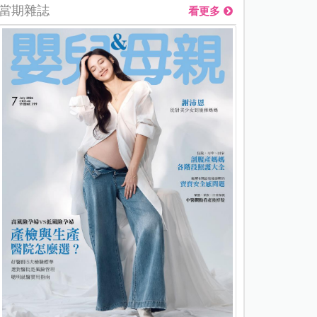
當期雜誌
看更多