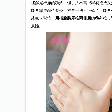
緩解尾椎痛的功效，但手法不當很容易造成反
能會導致
韌帶發炎；推拿手法不正確也可能會
或家人幫忙，
用指腹
將尾椎兩側肌肉往外推
，
風險。