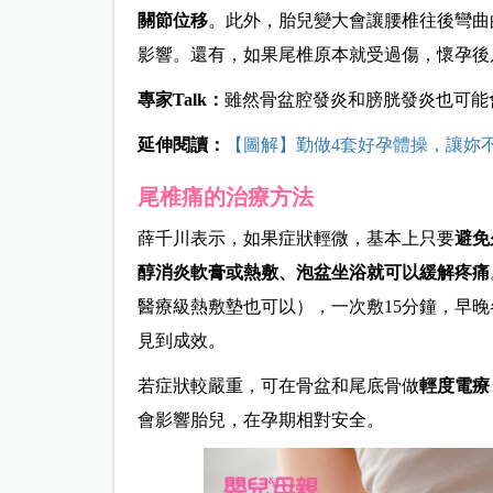
關節位移
。此外，胎兒變大會讓腰椎往後彎曲
影響。還有，如果尾椎原本就受過傷，懷孕後
專家
Talk
：
雖然
骨盆腔發炎和膀胱發炎也可能
延伸閱讀：
【圖解】勤做4套好孕體操，讓妳
尾椎痛的治療方法
薛千川表示，如果症狀輕微，基本上只要
避免
醇消炎軟膏或熱敷、泡盆坐浴就可以緩解疼痛
醫療級熱敷墊也可以），一次敷
15
分鐘，早晚
見到成效。
若症狀較嚴重，可在骨盆和尾底骨做
輕度電療
會影響胎兒，在孕期相對安全。