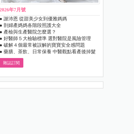
2026年7月號
● 謝沛恩 從甜美少女到優雅媽媽
● 剖婦產媽媽各階段照護大全
● 產檢與生產醫院怎麼選？
● 好醫師５大檢驗標準 選對醫院是風險管理
● 破解４個最常被誤解的寶寶安全感問題
● 藥膳、茶飲、日常保養 中醫觀點看產後掉髮
雜誌訂閱