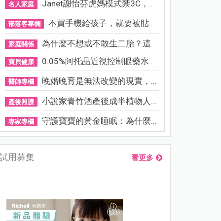
Janet謝怡芬虎媽模式禁3C，看...
名人家庭
不買手機給孩子，就要被貼「...
部落客專欄
為什麼不想或不敢生二胎？這8...
家庭關係
0.05%阿托品近視控制眼藥水納...
寶貝健康
晚婚晚育是無法改變的現實，...
醫師專欄
小說家青竹酒產後成半植物人...
產後照護
守護寶寶的黃金睡眠：為什麼...
專家專欄
試用募集
看更多