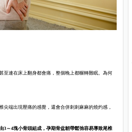
甚至連在床上翻身都會痛，整個晚上都輾轉難眠。為何
椎尖端出現壓痛的感覺，
還會合併
刺刺麻麻的燒灼感，
由
3
～
4
塊小骨頭組成，孕期
骨盆韌帶鬆弛容易導致尾椎