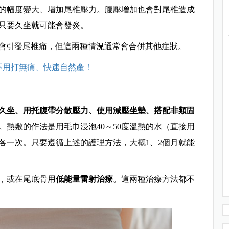
的幅度變大、增加尾椎壓力。腹壓增加也會對尾椎造成
只要久坐就可能會發炎。
會引發尾椎痛，但這兩種情況通常會合併其他症狀。
不用打無痛、快速自然產！
久坐、用托腹帶分散壓力、使用減壓坐墊、搭配非類固
。熱敷的作法是用毛巾浸泡
40
～
50
度溫熱的水（直接用
各一次。只要遵循上述的護理方法，大概
1
、
2
個月就能
，或在尾底骨用
低能量雷射治療
。這兩種治療方法都不