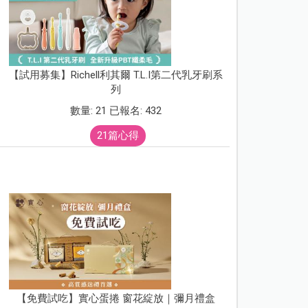
【試用募集】Richell利其爾 T.L.I第二代乳牙刷系
列
數量: 21 已報名: 432
21篇心得
【免費試吃】實心蛋捲 窗花綻放｜彌月禮盒