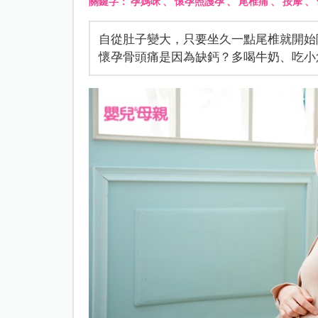
關鍵字：
孕媽咪
、
懷孕照護孕
、
尾椎痛
、
按摩
、
自從肚子變大，只要坐久一點尾椎就開始
懷孕骨頭痛是因為缺鈣？多喝牛奶、吃小