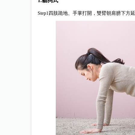
1.
貓狗式
Step1
四肢跪地、手掌打開，雙臂朝肩膀下方