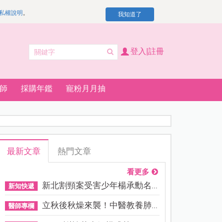
私權說明
。
我知道了
登入|註冊
師
採購年鑑
寵粉月月抽
最新文章
熱門文章
看更多
新北割頸案受害少年楊承勳名...
新知快遞
立秋後秋燥來襲！中醫教養肺...
醫師專欄