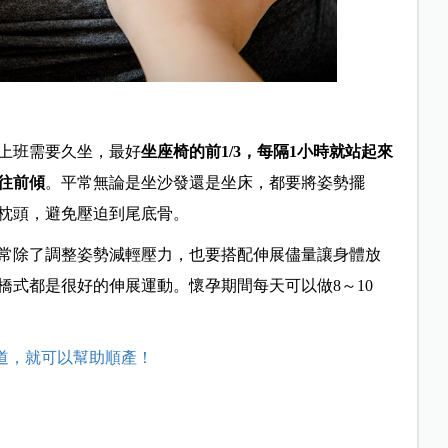
上班需要久坐，最好
坐座椅的前
1/3
，每隔1小時就站起來
往前傾
。平常無論是坐沙發還是坐床，都要將姿勢擺
枕頭，避免壓迫到尾底骨。
常除了調整姿勢減輕壓力，也要搭配伸展儘量讓身體放
橋式都是很好的伸展運動。懷孕期間每天可以做
8
～
10
穴道，就可以幫助順產！