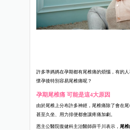
許多準媽媽在孕期都有尾椎痛的煩惱，有的人
懷孕後特別容易尾椎痛呢？
孕期尾椎痛
可能是這4
大原因
由於
尾椎上分布許多神經，
尾椎痛除了會在
尾
甚至
久坐、用力排便都會讓疼痛加劇
。
恩主公醫院復健科主治醫師薛千川表示，
尾椎