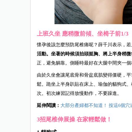
上班久坐
應稍微前傾、坐椅子前1/3
懷孕後該怎麼預防尾椎痛呢？薛千川表示，若
活動。坐著的時候須抬頭挺胸、將上半身稍微
正，避免躺靠。側睡時最好在大腿中間夾一個
由於久坐會讓尾底骨和骨盆底肌變得僵硬，平
鬆。跪坐上半身趴貼在床上、瑜伽的貓狗式、
次。初次練習記得放慢動作，不要躁進。
延伸閱讀：
大部分產婦都不知道！ 按這6個
3
招尾椎伸展操
在家輕鬆做！