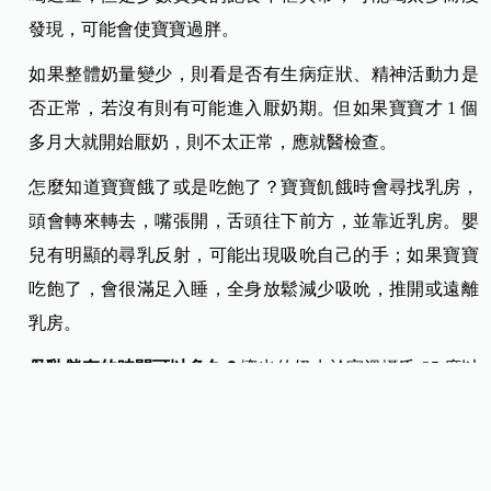
發現，可能會使寶寶過胖。
如果整體奶量變少，則看是否有生病症狀、精神活動力是
否正常，若沒有則有可能進入厭奶期。但如果寶寶才 1 個
多月大就開始厭奶，則不太正常，應就醫檢查。
怎麼知道寶寶餓了或是吃飽了？寶寶飢餓時會尋找乳房，
頭會轉來轉去，嘴張開，舌頭往下前方，並靠近乳房。嬰
兒有明顯的尋乳反射，可能出現吸吮自己的手；如果寶寶
吃飽了，會很滿足入睡，全身放鬆減少吸吮，推開或遠離
乳房。
母乳儲存的時間可以多久？
擠出的奶水於室溫攝氏 25 度以
下可放置 6 至 8 小時，但容器應該被覆蓋並儘可能保持涼
爽；放置有保冷劑的保冰袋內可以保存 24 小時，冰箱冷藏
層可以保存 4 天，冰箱冷凍層可以保存 6 個月。