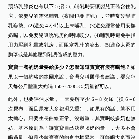
預防乳腺炎也有以下 5 招：(1)哺乳時要讓嬰兒正確含住乳
房，依嬰兒的需求哺乳（夜間也要哺乳），並時常改變哺
乳姿勢。(2)避免 4 小時以上未哺乳。(3)避免經常使用安撫
奶嘴，以免嬰兒吸吮乳房的時間較少。(4)哺乳時避免手指
用力壓到乳暈或乳房，而阻塞乳汁的流出。(5)避免太緊的
胸罩或是其他壓到乳房造成的壓力。
寶寶一餐的奶量要給多少？怎麼知道寶寶有沒有喝飽？
如
果以一個約略的範圍來說，台灣兒科醫學會建議，嬰兒每
天每公斤體重大約喝 150～200C.C. 奶量都可以。
此外，也要評估尿量，一天要解至少 6～8 次尿（換 6～8
次尿布，而且尿布大多都濕又重），如果有的話，就不用
太擔心。只要生長曲線正常、沒過重，其實喝較多奶也無
妨。基本原則為「讓寶寶自己決定喝奶的量」，大多不會
喝過量；但是少數寶寶的飽食中樞異常，可能喝太多而沒