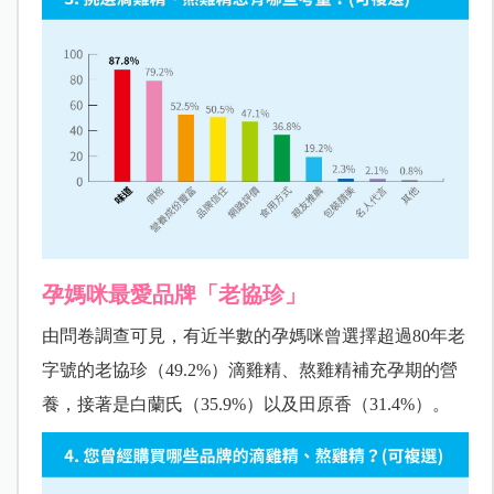
孕媽咪最愛品牌「老協珍」
由問卷調查可見，有近半數的孕媽咪曾選擇超過80年老
字號的老協珍（49.2%）滴雞精、熬雞精補充孕期的營
養，接著是白蘭氏（35.9%）以及田原香（31.4%）。