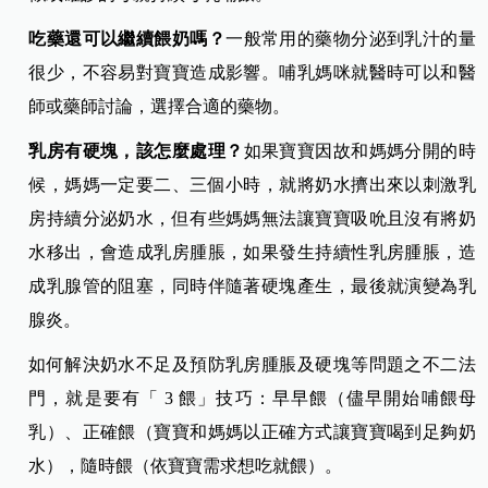
吃藥還可以繼續餵奶嗎？
一般常用的藥物分泌到乳汁的量
很少，不容易對寶寶造成影響。哺乳媽咪就醫時可以和醫
師或藥師討論，選擇合適的藥物。
乳房有硬塊，該怎麼處理？
如果寶寶因故和媽媽分開的時
候，媽媽一定要二、三個小時，就將奶水擠出來以刺激乳
房持續分泌奶水，但有些媽媽無法讓寶寶吸吮且沒有將奶
水移出，會造成乳房腫脹，如果發生持續性乳房腫脹，造
成乳腺管的阻塞，同時伴隨著硬塊產生，最後就演變為乳
腺炎。
如何解決奶水不足及預防乳房腫脹及硬塊等問題之不二法
門，就是要有「 3 餵」技巧：早早餵（儘早開始哺餵母
乳）、正確餵（寶寶和媽媽以正確方式讓寶寶喝到足夠奶
水），隨時餵（依寶寶需求想吃就餵）。