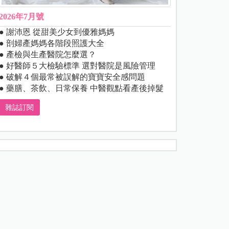
2026年7月號
● 謝沛恩 從甜美少女到優雅媽媽
● 剖婦產媽媽各階段照護大全
● 產檢與生產醫院怎麼選？
● 好醫師５大檢驗標準 選對醫院是風險管理
● 破解４個最常被誤解的寶寶安全感問題
● 藥膳、茶飲、日常保養 中醫觀點看產後掉髮
雜誌訂閱