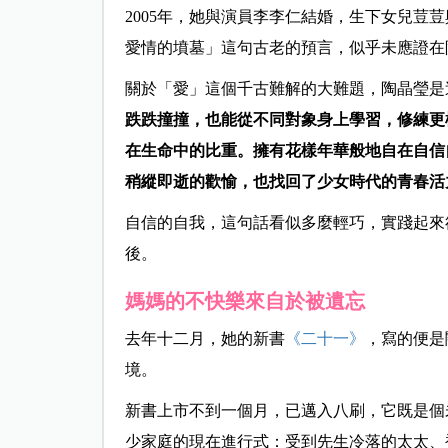
2005年，她與演員李李仁結婚，生下女兒荳
愛情的墳墓」這句古老的預言，似乎未應證在
關於「愛」這個千古難解的大難題，陶晶瑩是
跌跌撞撞，也能從不同對象身上學習，修練更
在生命中的比重。擁有花樣年華般地自在自信
稍縱即逝的歡愉，也找回了少女時代的青春活
自信的自我，這句話看似多麼輕巧，實踐起來
後。
媽媽的不快樂來自於被遺忘
去年十二月，她的新書
《二十一》
，寫的便是
境。
新書上市不到一個月，已邁入八刷，它既是個
少家庭的現在進行式：受到先生冷落的太太、