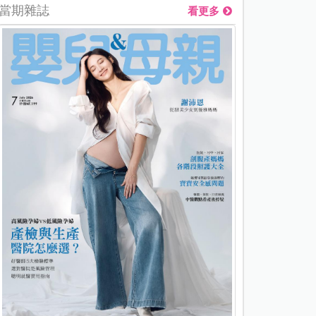
當期雜誌
看更多