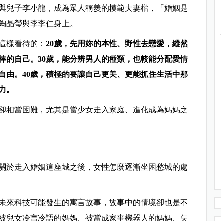
荳與兒子李小龍，成為眾人稱羨的模範夫妻檔，「婚姻是
陶晶瑩與李李仁身上。
這樣看待的：
20歲，先用妳的本性、野性去戀愛，縱然
棒的自己。30歲，能分辨男人的種類，也較能分配愛情
自由。40歲，積極的要讓自己更美、更能抓住生活中那
力。
卻相當困難，尤其是當少女走入家庭、進化成為媽媽之
關於走入婚姻這座城之後，女性怎麼逐漸坐困愁城的處
未來科技可能發生的寓言故事，故事中的情境卻也是不
被兒女冷言冷語的媽媽、被當成家事機器人的媽媽、失