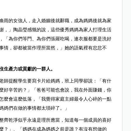
喚雨的女強人，走入婚姻後就辭職，成為媽媽後就為家
謝，」陶晶瑩感慨的說，這些優秀媽媽為家人打理生活
，「為你們等門、為你們張羅吃喝，連衣服都要是洗好
事情，卻都被當作理所當然，」她的語氣裡有忿忿不
沒生產力或貢獻的一群人。
老師提醒學生要寫卡片給媽媽，班上同學卻說：「有什
麼好辛苦的？」「爸爸可能也會說，我在外面賺錢，你
怎麼會這麼低落，「我覺得家庭主婦最令人心碎的一點
媽媽們在做的事情都太瑣碎了。」
整齊乾淨似乎永遠是理所應當，知道每一個成員的喜好
麼？」、「媽媽在成為媽媽之前是誰？有沒有想做的