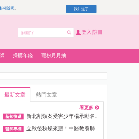
私權說明
。
我知道了
登入|註冊
師
採購年鑑
寵粉月月抽
最新文章
熱門文章
看更多
新北割頸案受害少年楊承勳名...
新知快遞
立秋後秋燥來襲！中醫教養肺...
醫師專欄