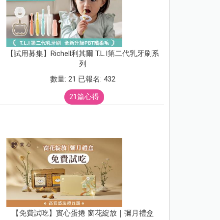
【試用募集】Richell利其爾 T.L.I第二代乳牙刷系
列
數量: 21 已報名: 432
21篇心得
【免費試吃】實心蛋捲 窗花綻放｜彌月禮盒