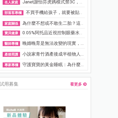
Janet謝怡芬虎媽模式禁3C，看...
名人家庭
不買手機給孩子，就要被貼「...
部落客專欄
為什麼不想或不敢生二胎？這8...
家庭關係
0.05%阿托品近視控制眼藥水納...
寶貝健康
晚婚晚育是無法改變的現實，...
醫師專欄
小說家青竹酒產後成半植物人...
產後照護
守護寶寶的黃金睡眠：為什麼...
專家專欄
試用募集
看更多