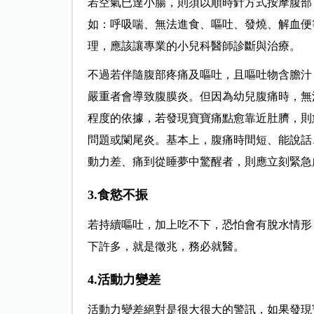
若空氣已達小腸，則須以順時針方式按摩腹部
如：呼吸喘、無法進食、嘔吐、發燒、解血便
理，應該讓專業的小兒科醫師診斷與治療。
不過若伴隨腹部疼痛及嘔吐，且嘔吐物含膽汁
嚴重者會導致腹膜炎。但因為幼兒腹痛時，無
程度的依據，若發現寶寶痛點愈靠近肚臍，則
問題或闌尾炎。基本上，腹痛時間短、能說話
動力差、痛到從睡夢中驚醒者，則應立刻緊急
3.食慾不振
若持續嘔吐，加上吃不下，恐怕會有脫水情形
下許多，就是徵兆，務必就醫。
4.活動力變差
活動力變差絕對是很大很大的警訊，如果發現