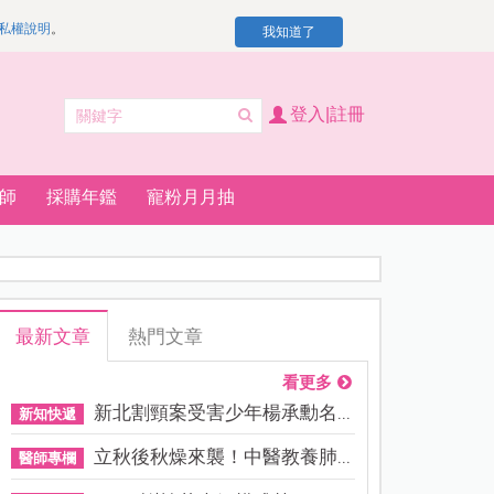
私權說明
。
我知道了
登入|註冊
師
採購年鑑
寵粉月月抽
最新文章
熱門文章
看更多
新北割頸案受害少年楊承勳名...
新知快遞
立秋後秋燥來襲！中醫教養肺...
醫師專欄