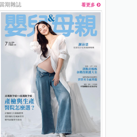
當期雜誌
看更多