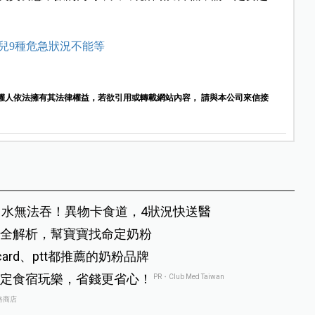
兒9種危急狀況不能等
權人依法擁有其法律權益，若欲引用或轉載網站內容， 請與本公司來信接
口水無法吞！異物卡食道，4狀況快送醫
全解析，幫寶寶找命定奶粉
rd、ptt都推薦的奶粉品牌
定食宿玩樂，省錢更省心！
PR・Club Med Taiwan
路商店