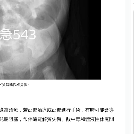
／吳昌騰授權提供>
適當治療，若延遲治療或延遲進行手術，有時可能會導
兒腸阻塞，常伴隨電解質失衡、酸中毒和體液性休克問