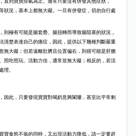
，直到寶寶排氣為止。通常只要沒有併發其他症狀，
等狀況，基本上都無大礙。一旦有併發症，切勿自行處
，則極有可能是腸套疊、腸扭轉而導致腸阻塞的狀況，
法清楚表達自己的痛症，因此，提供以下幾種判斷嚴重
愈無大礙；但若遠離肚臍且位置偏右，則很可能是肝膽
、照吃照玩、活動力佳，通常並無大礙；相反的，若活
處理。
，因此，只要發現寶寶對喝奶意興闌珊，甚至比平常剩
寶寶食慾不振的同時，又出現活動力降低，請一定要趕