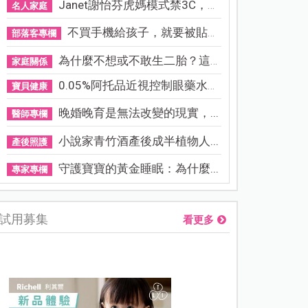
Janet謝怡芬虎媽模式禁3C，看...
名人家庭
不買手機給孩子，就要被貼「...
部落客專欄
為什麼不想或不敢生二胎？這8...
家庭關係
0.05%阿托品近視控制眼藥水納...
寶貝健康
晚婚晚育是無法改變的現實，...
醫師專欄
小說家青竹酒產後成半植物人...
產後照護
守護寶寶的黃金睡眠：為什麼...
專家專欄
試用募集
看更多