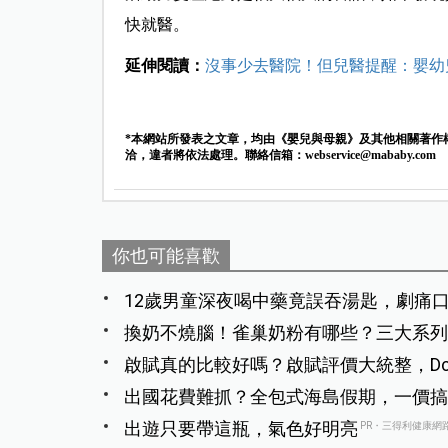
快就醫。
延伸閱讀：
沒事少去醫院！但兒醫提醒：嬰幼
*本網站所發表之文章，均由《嬰兒與母親》及其他相關著作
洽，違者將依法處理。聯絡信箱：
webservice@mababy.com
你也可能喜歡
12歲男童深夜喝中藥竟誤吞湯匙，劇痛
換奶不燒腦！雀巢奶粉有哪些？三大系列
啟賦真的比較好嗎？啟賦評價大統整，Dca
出國花費難抓？全包式海島假期，一價搞
出遊只要帶這瓶，氣色好明亮
PR・三得利健康網