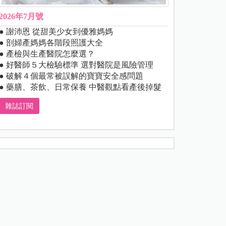
2026年7月號
● 謝沛恩 從甜美少女到優雅媽媽
● 剖婦產媽媽各階段照護大全
● 產檢與生產醫院怎麼選？
● 好醫師５大檢驗標準 選對醫院是風險管理
● 破解４個最常被誤解的寶寶安全感問題
● 藥膳、茶飲、日常保養 中醫觀點看產後掉髮
雜誌訂閱