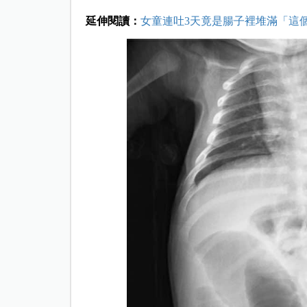
延伸閱讀：
女童連吐3天竟是腸子裡堆滿「這