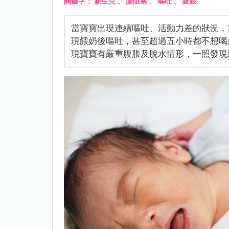
關鍵字：
新生兒
、
腸阻塞
、
嘔吐
、
腹脹
當寶寶出現連續嘔吐、活動力差的狀況，
現餵奶後嘔吐，甚至超過五小時都不想喝
現寶寶有嚴重腹脹及脫水情形，一照發現