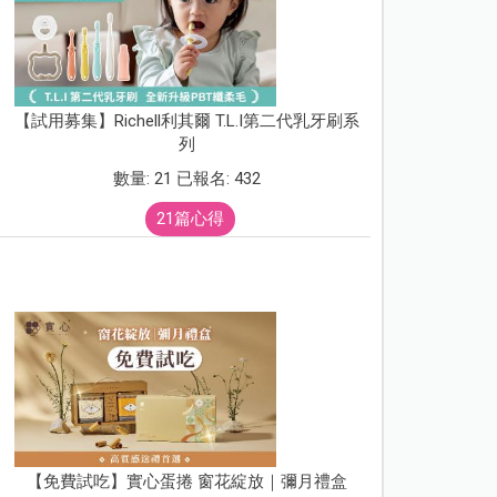
【試用募集】Richell利其爾 T.L.I第二代乳牙刷系
列
數量: 21 已報名: 432
21篇心得
【免費試吃】實心蛋捲 窗花綻放｜彌月禮盒