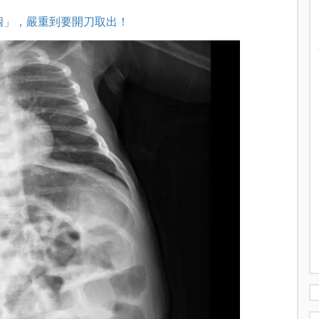
個」，嚴重到要開刀取出！