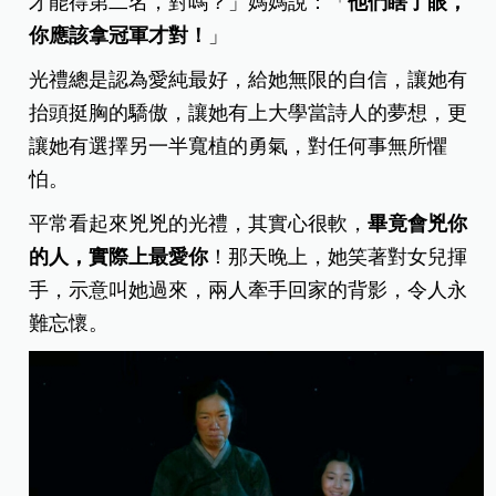
才能得第二名，對嗎？」媽媽說：「
他們瞎了眼，
你應該拿冠軍才對！
」
光禮總是認為愛純最好，給她無限的自信，讓她有
抬頭挺胸的驕傲，讓她有上大學當詩人的夢想，更
讓她有選擇另一半寬植的勇氣，對任何事無所懼
怕。
平常看起來兇兇的光禮，其實心很軟，
畢竟會兇你
的人，實際上最愛你
！那天晚上，她笑著對女兒揮
手，示意叫她過來，兩人牽手回家的背影，令人永
難忘懷。