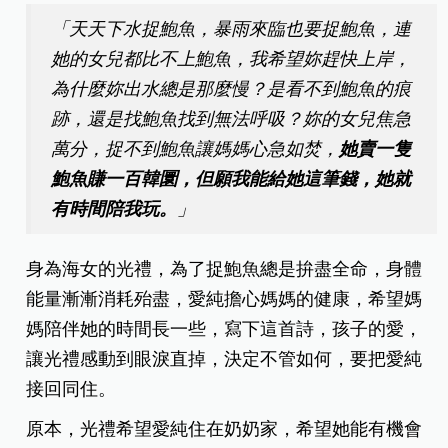
「天天下水捉鮑魚，暴雨來臨也要捉鮑魚，連
她的女兒都比不上鮑魚，我希望妳趕快上岸，
為什麼妳出水總是那麼慢？是看不到鮑魚的痕
跡，還是找鮑魚找到無法呼吸？妳的女兒焦急
萬分，捉不到鮑魚讓媽媽心急如焚，
她賣一隻
鮑魚賺一百韓圜，但願我能給她這筆錢，她就
有時間陪我玩。
」
身為海女的光禮，為了捉鮑魚總是拚盡全命，身體
能量漸漸消耗殆盡，愛純擔心媽媽的健康，希望媽
媽陪伴她的時間長一些，寫下這首詩，孩子的愛，
讓光禮感動到眼淚直掉，決定不管如何，要把愛純
接回同住。
原本，光禮希望愛純住在奶奶家，希望她能有機會