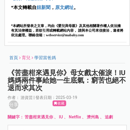
*本文轉載自
妞新聞
，
原文網址
。
*本網站所發表之文章，均由《嬰兒與母親》及其他相關著作權人依法擁
有其法律權益，若欲引用或轉載網站內容， 請與本公司來信接洽，違者將
依法處理。聯絡信箱：
webservice@mababy.com
首頁
育兒
學習當爸媽
《苦盡柑來遇見你》母女戲太催淚！IU
媽媽兩件事給她一生底氣：窮苦也絕不
退而求其次
作者： 游資芸 | 發表日期：2025-03-19
收藏
分享
關鍵字：
苦盡柑來遇見你
、
IU
、
Netflix
、
濟州島
、
追劇