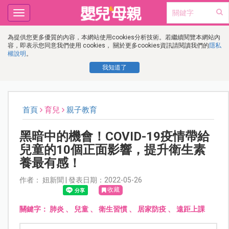
Toggle
navigation
為提供您更多優質的內容，本網站使用cookies分析技術。若繼續閱覽本網站內
容，即表示您同意我們使用 cookies， 關於更多cookies資訊請閱讀我們的
隱私
權說明
。
我知道了
首頁
育兒
親子教育
黑暗中的機會！COVID-19疫情帶給
兒童的10個正面影響，提升衛生素
養最有感！
作者： 妞新聞 | 發表日期：2022-05-26
收藏
關鍵字：
肺炎
、
兒童
、
衛生習慣
、
居家防疫
、
遠距上課