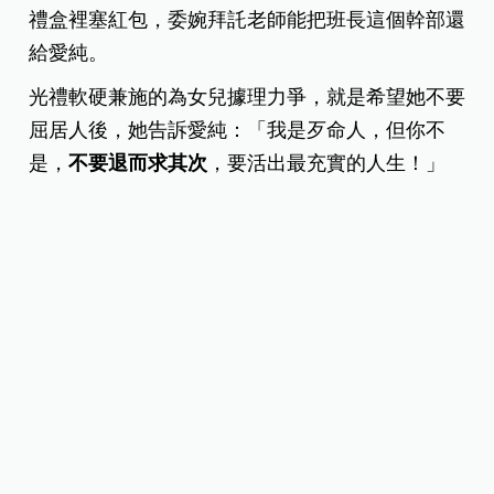
禮盒裡塞紅包，委婉拜託老師能把班長這個幹部還
給愛純。
光禮軟硬兼施的為女兒據理力爭，就是希望她不要
屈居人後，她告訴愛純：「我是歹命人，但你不
是，
不要退而求其次
，要活出最充實的人生！」
只活一集，只活29歲，卻影響女兒一輩子
她為了家庭操勞過度，罹患肺病，過世前一晚，把
愛純叫醒，親手烤了最珍貴的鮑魚，把最好的給女
兒吃，並叮嚀她：「別留下來照顧弟妹，要回去吳
家！」
她要女兒去過自己想過的人生，不要為誰而
犧牲
，看了讓人淚流不止。
那年，她才29歲，在人生最後的時刻，她叮嚀著：