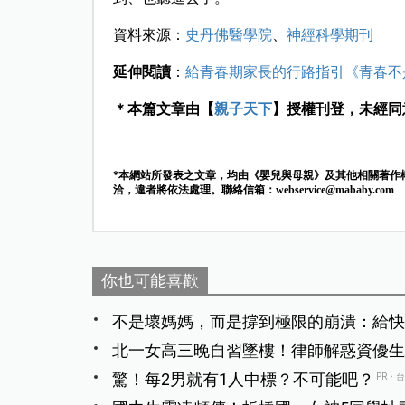
資料來源：
史丹佛醫學院
、
神經科學期刊
延伸閱讀
：
給青春期家長的行路指引《青春不
＊本篇文章由【
親子天下
】授權刊登，未經同
*本網站所發表之文章，均由《嬰兒與母親》及其他相關著作
洽，違者將依法處理。聯絡信箱：
webservice@mababy.com
你也可能喜歡
不是壞媽媽，而是撐到極限的崩潰：給快
北一女高三晚自習墜樓！律師解惑資優生
驚！每2男就有1人中標？不可能吧？
PR・