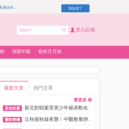
私權說明
。
我知道了
登入|註冊
師
採購年鑑
寵粉月月抽
最新文章
熱門文章
看更多
新北割頸案受害少年楊承勳名...
新知快遞
立秋後秋燥來襲！中醫教養肺...
醫師專欄