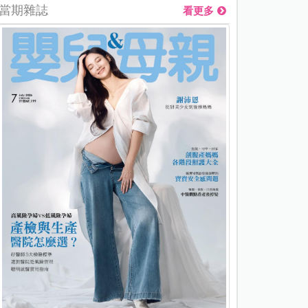
當期雜誌
看更多