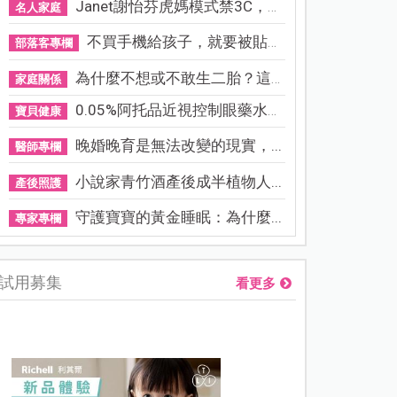
Janet謝怡芬虎媽模式禁3C，看...
名人家庭
不買手機給孩子，就要被貼「...
部落客專欄
為什麼不想或不敢生二胎？這8...
家庭關係
0.05%阿托品近視控制眼藥水納...
寶貝健康
晚婚晚育是無法改變的現實，...
醫師專欄
小說家青竹酒產後成半植物人...
產後照護
守護寶寶的黃金睡眠：為什麼...
專家專欄
試用募集
看更多