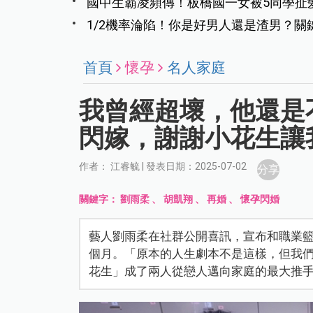
國中生霸凌頻傳！板橋國一女被5同學扯
SOP
1/2機率淪陷！你是好男人還是渣男？關
首頁
懷孕
名人家庭
我曾經超壞，他還是
閃嫁，謝謝小花生讓
作者： 江睿毓 | 發表日期：2025-07-02
分享
關鍵字：
劉雨柔
、
胡凱翔
、
再婚
、
懷孕閃婚
藝人劉雨柔在社群公開喜訊，宣布和職業籃
個月。「原本的人生劇本不是這樣，但我
花生」成了兩人從戀人邁向家庭的最大推