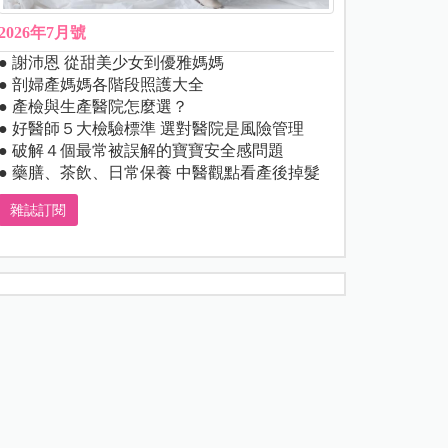
2026年7月號
● 謝沛恩 從甜美少女到優雅媽媽
● 剖婦產媽媽各階段照護大全
● 產檢與生產醫院怎麼選？
● 好醫師５大檢驗標準 選對醫院是風險管理
● 破解４個最常被誤解的寶寶安全感問題
● 藥膳、茶飲、日常保養 中醫觀點看產後掉髮
雜誌訂閱