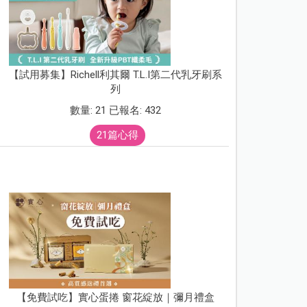
【試用募集】Richell利其爾 T.L.I第二代乳牙刷系
列
數量: 21 已報名: 432
21篇心得
【免費試吃】實心蛋捲 窗花綻放｜彌月禮盒