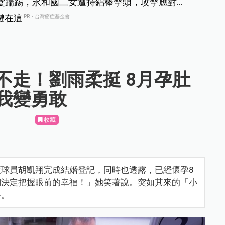
髮踹踢，永和國二女遭持鋁棒擊頭，攻擊應對
鍵在這
PR・台灣癌症基金會
不走！劉雨柔挺 8月孕肚
我變勇敢
收藏
球員胡凱翔完成結婚登記，同時也透露，已經懷孕8
們決定把握眼前的幸福！」她笑著說。突如其來的「小
手。