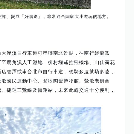
設施」變成「好厝邊」，非常適合闔家大小遊玩的地方。
沿大漢溪自行車道可串聯南北景點，往南行經龍窯
可至鹿角溪人工濕地、後村堰遙控飛機場、山佳荷花
新店碧潭或串台北市自行車道，想騎多遠就騎多遠，
鶯歌國民運動中心、鶯歌陶瓷博物館、鶯歌老街商
館、捷運三鶯線及轉運站，未來此處交通十分便利，