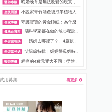
晚婚晚育是無法改變的現實，...
醫師專欄
小說家青竹酒產後成半植物人...
產後照護
守護寶寶的黃金睡眠：為什麼...
專家專欄
腦科學家都在做的散步秘訣！...
健康百寶箱
「媽媽去哪裡了？」4歲孩子還...
學習當爸媽
父親節特輯｜媽媽餵母奶時，...
學習當爸媽
經痛的4種元兇大不同！從體質...
醫師專欄
試用募集
看更多