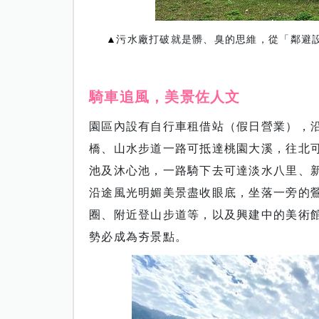
▲
污水廠打破就是髒、臭的思維，從「鄰避
騎車追風，美景佐人文
園區內設有自行車租借站（假日營業），
橋、山水步道一路可抵達桃園大溪，往北
池及沐心池，一路騎下去可達淡水八里、
沿途風光明媚美景盡收眼底，坐落一旁的
圈、附近登山步道等，以及興建中的美術
勢必成為夯景點。