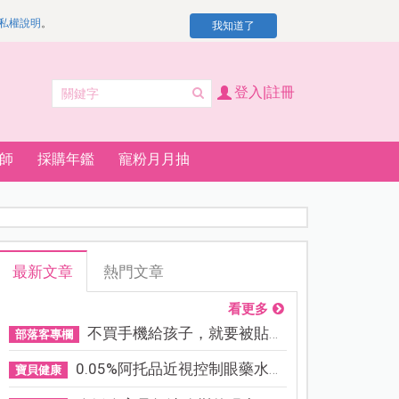
私權說明
。
我知道了
登入|註冊
師
採購年鑑
寵粉月月抽
最新文章
熱門文章
看更多
不買手機給孩子，就要被貼「...
部落客專欄
0.05%阿托品近視控制眼藥水納...
寶貝健康