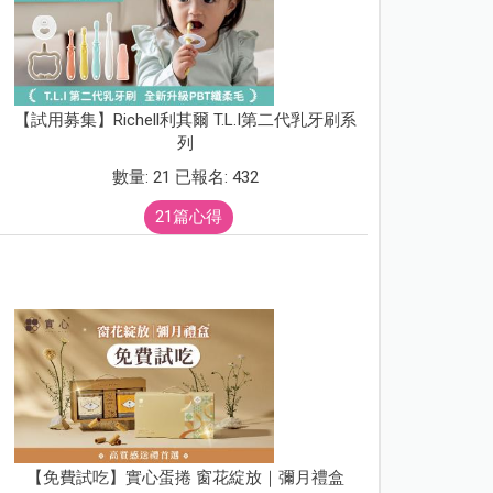
【試用募集】Richell利其爾 T.L.I第二代乳牙刷系
列
數量: 21 已報名: 432
21篇心得
【免費試吃】實心蛋捲 窗花綻放｜彌月禮盒