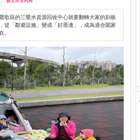
、
新北市水利局
鶯歌區的三鶯水資源回收中心就要翻轉大家的刻板
，從「鄰避設施」變成「好厝邊」，成為適合闔家
在。