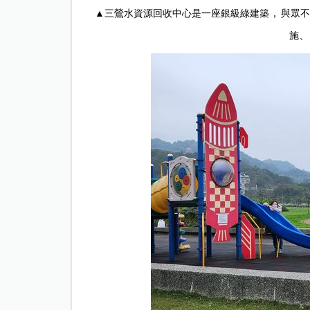
，
▲三鶯水資源回收中心是一座銀級綠建築
與眾不
施