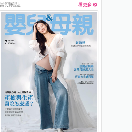
當期雜誌
看更多