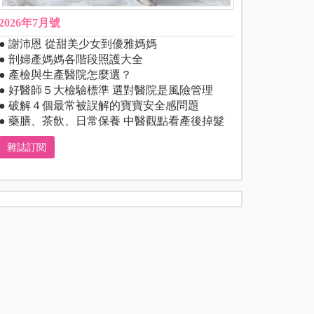
2026年7月號
● 謝沛恩 從甜美少女到優雅媽媽
● 剖婦產媽媽各階段照護大全
● 產檢與生產醫院怎麼選？
● 好醫師５大檢驗標準 選對醫院是風險管理
● 破解４個最常被誤解的寶寶安全感問題
● 藥膳、茶飲、日常保養 中醫觀點看產後掉髮
雜誌訂閱