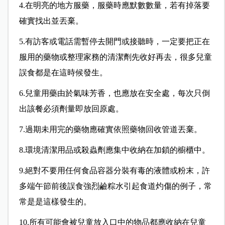
4.在明亮的地方服藥，服藥時應默數數量，若有掉落要
確實找出並丟棄。
5.有訪客或電話需暫停去開門或接聽時，一定要把正在
服用的藥物或整理家務的清潔劑先收好再去，很多兒童
誤食都是在這時候發生。
6.兒童用藥由於氣味芳香，也應放在安全處，每次只倒
出該餐必須劑量即放回原處。
7.過期未用完的藥物應確實依照藥物回收管道丟棄。
8.環境清潔用品或殺蟲劑應集中收納在加鎖的櫥櫃中。
9.絕對不要用任何食品容器分裝有毒的液體或粉末，許
多端午節前後誤食強烈鹼粽水引起食道灼傷的例子，常
常是是這樣發生的。
10.所有可能會被兒童放入口中的物品都應收納在兒童