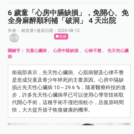
6 歲童「心房中膈缺損」，免開心、免
全身麻醉順利補「破洞」 4 天出院
作者： 林宜屏 | 發表日期：2024-08-12
收藏
分享
關鍵字：
兒童心臟病
、
心房中隔缺損
、
心律不整
、
先天性心臟
病
衛福部表示，先天性心臟病、心肌病變及心律不整
是造成兒童及青少年猝死的主要原因。心房中隔缺
損占先天性心臟病 10～29.6 %，隨著醫療科技的進
步，許多先天性心臟病早已可以使用心導管技術取
代開心手術，這種手術不僅疤痕較小，且復原時間
快，大大提升孩子恢復健康的機率。