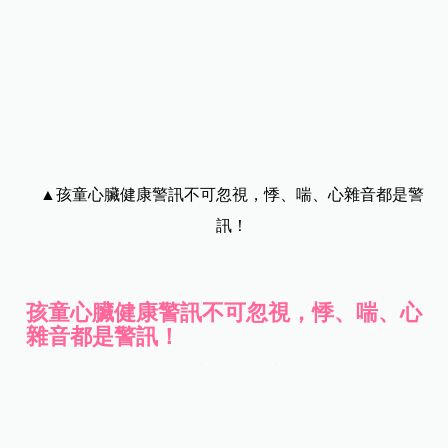
▲孩童心臟健康警訊不可忽視，悸、喘、心雜音都是警
訊！
孩童心臟健康警訊不可忽視，悸、喘、心
雜音都是警訊！
衛福部表示，先天性心臟病、心肌病變及心律不整
是造成兒童及青少年猝死的主要原因。醫師陳俊宇
表示，許多家長可能尚未察覺孩子的異樣，但仍需