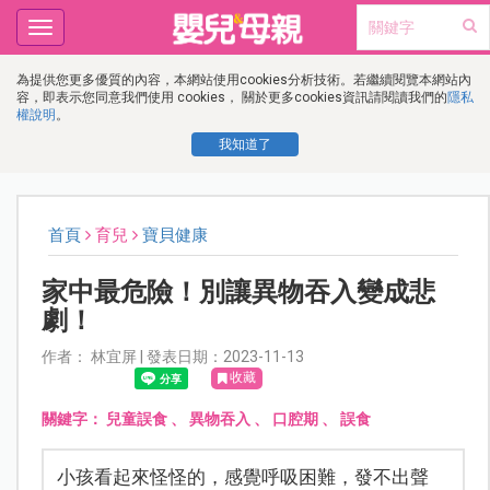
Toggle
navigation
為提供您更多優質的內容，本網站使用cookies分析技術。若繼續閱覽本網站內
容，即表示您同意我們使用 cookies， 關於更多cookies資訊請閱讀我們的
隱私
權說明
。
我知道了
首頁
育兒
寶貝健康
家中最危險！別讓異物吞入變成悲
劇！
作者： 林宜屏 | 發表日期：2023-11-13
收藏
關鍵字：
兒童誤食
、
異物吞入
、
口腔期
、
誤食
小孩看起來怪怪的，感覺呼吸困難，發不出聲