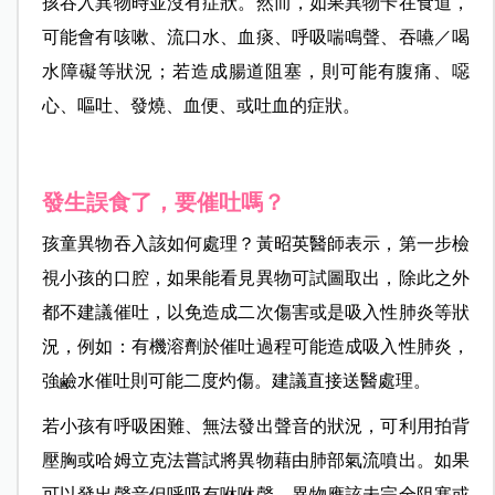
孩吞入異物時並沒有症狀。然而，如果異物卡在食道，
可能會有咳嗽、流口水、血痰、呼吸喘鳴聲、吞嚥／喝
水障礙等狀況；若造成腸道阻塞，則可能有腹痛、噁
心、嘔吐、發燒、血便、或吐血的症狀。
發生誤食了，要催吐嗎？
孩童異物吞入該如何處理？黃昭英醫師表示，第一步檢
視小孩的口腔，如果能看見異物可試圖取出，除此之外
都不建議催吐，以免造成二次傷害或是吸入性肺炎等狀
況，例如：有機溶劑於催吐過程可能造成吸入性肺炎，
強鹼水催吐則可能二度灼傷。建議直接送醫處理。
若小孩有呼吸困難、無法發出聲音的狀況，可利用拍背
壓胸或哈姆立克法嘗試將異物藉由肺部氣流噴出。如果
可以發出聲音但呼吸有咻咻聲，異物應該未完全阻塞或