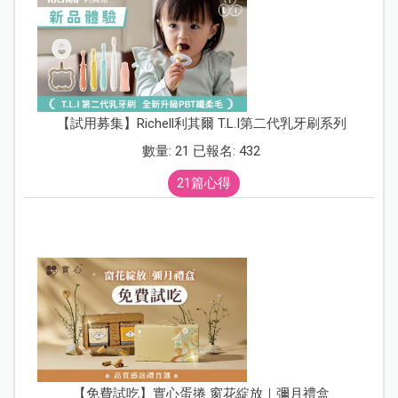
【試用募集】Richell利其爾 T.L.I第二代乳牙刷系列
數量: 21 已報名: 432
21篇心得
【免費試吃】實心蛋捲 窗花綻放｜彌月禮盒