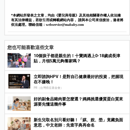
*本網站所發表之文章，均由《嬰兒與母親》及其他相關著作權人依法擁
有其法律權益，若欲引用或轉載網站內容， 請與本公司來信接洽，違者將
依法處理。聯絡信箱：
webservice@mababy.com
您也可能喜歡這些文章
10個孩子都是親生的！十寶媽遇上0-18歲成長津
貼，月領5萬元夠養家嗎？
立即諮詢HPV！是對自己健康最好的投資，把握現
在不嫌晚！
PR（台灣癌症基金會）
好的副食品豬肉要怎麼選？媽媽挑選優質蛋白質來
源要先懂這幾件事
新生兒取名別只看好聽！「娸、婗、塋」竟藏負面
意思，中文老師：先查字典再命名