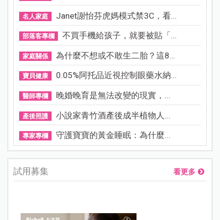
Janet謝怡芬虎媽模式禁3C，看...
名人家庭
不買手機給孩子，就要被貼「...
部落客專欄
為什麼不想或不敢生二胎？這8...
家庭關係
0.05%阿托品近視控制眼藥水納...
寶貝健康
晚婚晚育是無法改變的現實，...
醫師專欄
小說家青竹酒產後成半植物人...
產後照護
守護寶寶的黃金睡眠：為什麼...
專家專欄
試用募集
看更多