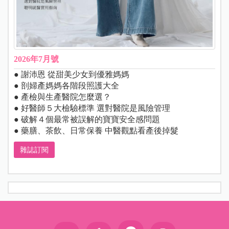
2026年7月號
● 謝沛恩 從甜美少女到優雅媽媽
● 剖婦產媽媽各階段照護大全
● 產檢與生產醫院怎麼選？
● 好醫師５大檢驗標準 選對醫院是風險管理
● 破解４個最常被誤解的寶寶安全感問題
● 藥膳、茶飲、日常保養 中醫觀點看產後掉髮
雜誌訂閱