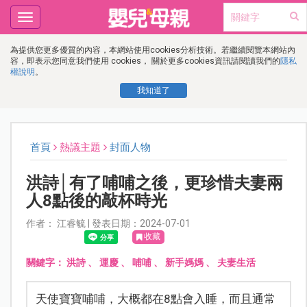
Toggle
navigation
為提供您更多優質的內容，本網站使用cookies分析技術。若繼續閱覽本網站內
容，即表示您同意我們使用 cookies， 關於更多cookies資訊請閱讀我們的
隱私
權說明
。
我知道了
首頁
熱議主題
封面人物
洪詩│有了哺哺之後，更珍惜夫妻兩
人8點後的敲杯時光
作者： 江睿毓 | 發表日期：2024-07-01
收藏
關鍵字：
洪詩
、
運慶
、
哺哺
、
新手媽媽
、
夫妻生活
天使寶寶哺哺，大概都在8點會入睡，而且通常