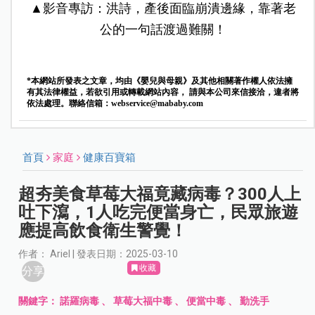
▲影音專訪：洪詩，產後面臨崩潰邊緣，靠著老
公的一句話渡過難關！
*本網站所發表之文章，均由《嬰兒與母親》及其他相關著作權人依法擁
有其法律權益，若欲引用或轉載網站內容， 請與本公司來信接洽，違者將
依法處理。聯絡信箱：
webservice@mababy.com
首頁
家庭
健康百寶箱
超夯美食草莓大福竟藏病毒？300人上
吐下瀉，1人吃完便當身亡，民眾旅遊
應提高飲食衛生警覺！
作者： Ariel | 發表日期：2025-03-10
收藏
分享
關鍵字：
諾羅病毒
、
草莓大福中毒
、
便當中毒
、
勤洗手