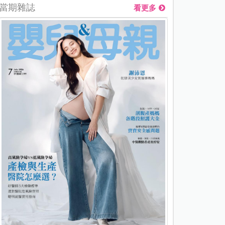
當期雜誌
看更多