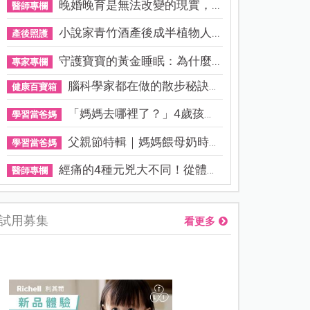
晚婚晚育是無法改變的現實，...
醫師專欄
小說家青竹酒產後成半植物人...
產後照護
守護寶寶的黃金睡眠：為什麼...
專家專欄
腦科學家都在做的散步秘訣！...
健康百寶箱
「媽媽去哪裡了？」4歲孩子還...
學習當爸媽
父親節特輯｜媽媽餵母奶時，...
學習當爸媽
經痛的4種元兇大不同！從體質...
醫師專欄
試用募集
看更多