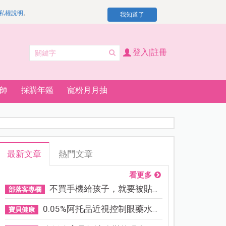
私權說明
。
我知道了
登入|註冊
師
採購年鑑
寵粉月月抽
最新文章
熱門文章
看更多
不買手機給孩子，就要被貼「...
部落客專欄
0.05%阿托品近視控制眼藥水納...
寶貝健康