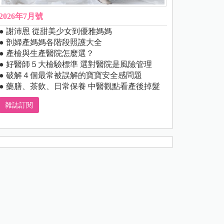
2026年7月號
● 謝沛恩 從甜美少女到優雅媽媽
● 剖婦產媽媽各階段照護大全
● 產檢與生產醫院怎麼選？
● 好醫師５大檢驗標準 選對醫院是風險管理
● 破解４個最常被誤解的寶寶安全感問題
● 藥膳、茶飲、日常保養 中醫觀點看產後掉髮
雜誌訂閱