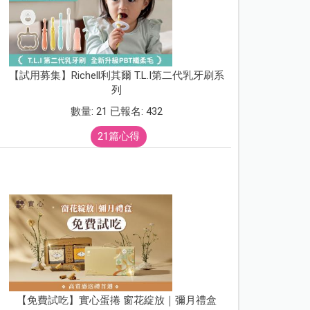
【試用募集】Richell利其爾 T.L.I第二代乳牙刷系
列
數量: 21 已報名: 432
21篇心得
【免費試吃】實心蛋捲 窗花綻放｜彌月禮盒