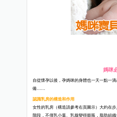
媽咪
自從懷孕以後，孕媽咪的身體也一天一點一滴
備……
認識乳房的構造和作用
女性的乳房（構造請參考右頁圖示）大約在步
階段，不僅乳小葉、乳腺變得膨脹，脂肪組織