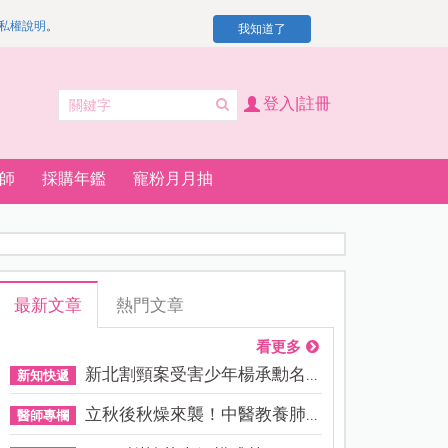
私權說明
。
我知道了
登入|註冊
師
採購年鑑
寵粉月月抽
最新文章
熱門文章
看更多
新北割頸案受害少年楊承勳名...
新知快遞
立秋後秋燥來襲！中醫教養肺...
醫師專欄