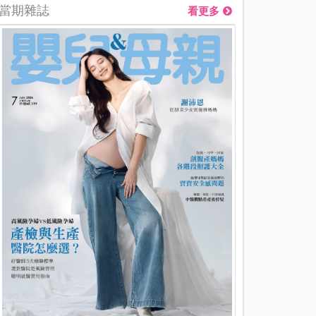
當期雜誌
看更多