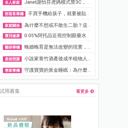
Janet謝怡芬虎媽模式禁3C，看...
名人家庭
不買手機給孩子，就要被貼「...
部落客專欄
為什麼不想或不敢生二胎？這8...
家庭關係
0.05%阿托品近視控制眼藥水納...
寶貝健康
晚婚晚育是無法改變的現實，...
醫師專欄
小說家青竹酒產後成半植物人...
產後照護
守護寶寶的黃金睡眠：為什麼...
專家專欄
試用募集
看更多