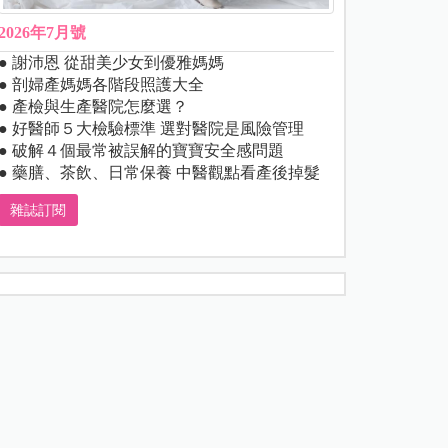
2026年7月號
● 謝沛恩 從甜美少女到優雅媽媽
● 剖婦產媽媽各階段照護大全
● 產檢與生產醫院怎麼選？
● 好醫師５大檢驗標準 選對醫院是風險管理
● 破解４個最常被誤解的寶寶安全感問題
● 藥膳、茶飲、日常保養 中醫觀點看產後掉髮
雜誌訂閱