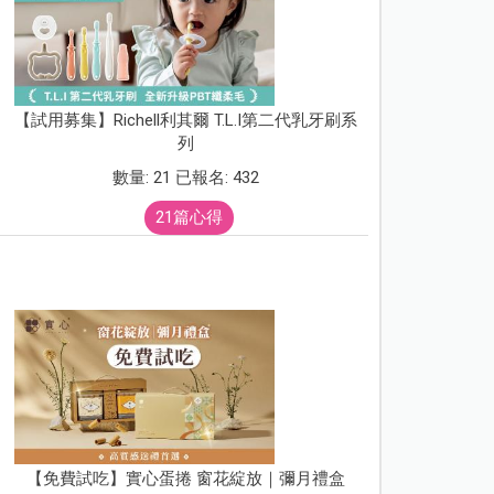
【試用募集】Richell利其爾 T.L.I第二代乳牙刷系
列
數量: 21 已報名: 432
21篇心得
【免費試吃】實心蛋捲 窗花綻放｜彌月禮盒