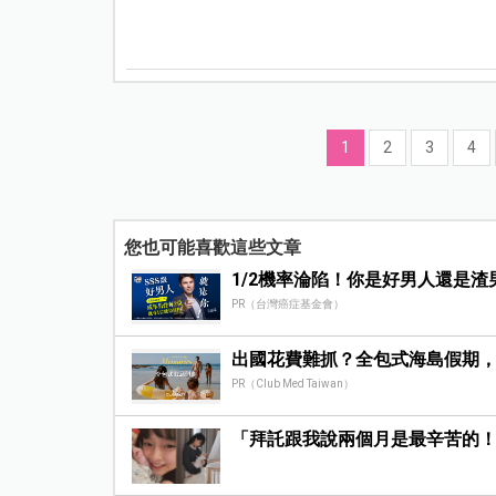
1
2
3
4
您也可能喜歡這些文章
1/2機率淪陷！你是好男人還是渣
PR（台灣癌症基金會）
出國花費難抓？全包式海島假期
PR（Club Med Taiwan）
「拜託跟我說兩個月是最辛苦的