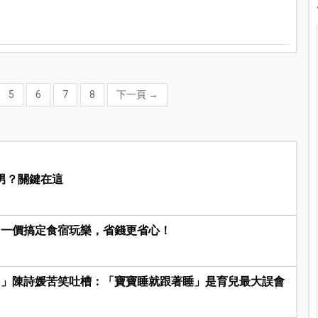
5
6
7
8
下一頁
→
男？關鍵在這
，一價搞定食宿玩樂，省錢更省心！
！」陳詩媛苦笑吐槽：「寶寶睡就跟著睡」是育兒最大誤會