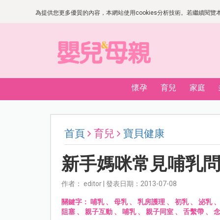
為提供您更多優質的內容，本網站使用cookies分析技術。若繼續閱覽本網
懷孕
育兒
家庭
首頁
育兒
寶貝健康
新手媽咪常見哺乳
作者： editor | 發表日期：2013-07-08
關鍵字：
哺乳
、
母乳
、
乳房護理
、
初乳
、
泌乳
阻塞
、
親子互動
、
哺乳
、
親子同室
、
舌繫帶
、