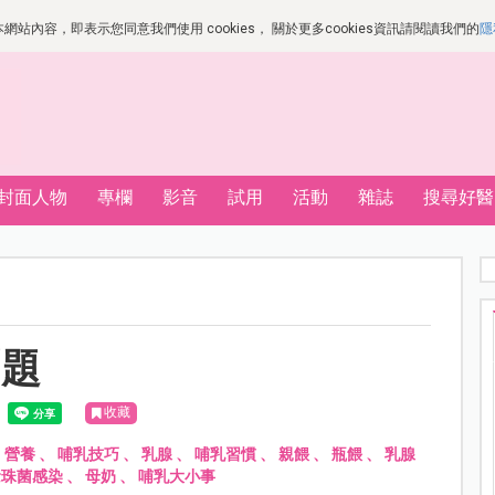
站內容，即表示您同意我們使用 cookies， 關於更多cookies資訊請閱讀我們的
隱
封面人物
專欄
影音
試用
活動
雜誌
搜尋好醫
問題
收藏
、
營養
、
哺乳技巧
、
乳腺
、
哺乳習慣
、
親餵
、
瓶餵
、
乳腺
念珠菌感染
、
母奶
、
哺乳大小事