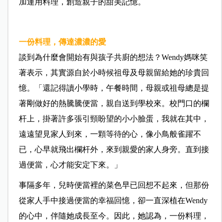
加運用料理，創造親子的甜美記憶。
一份料理，傳達濃濃的愛
談到為什麼會開始有與孩子共廚的想法？Wendy媽咪笑
著表示，其實源自於小時候祖母及母親留給她的珍貴回
憶。「還記得讀小學時，午餐時間，母親或祖母總是提
著剛做好的熱騰騰便當，親自送到學校來。校門口的欄
杆上，掛著許多張引頸盼望的小小臉蛋，我就在其中，
遠遠望見家人到來，一顆等待的心，像小鳥般雀躍不
已，心早就飛出欄杆外，來到親愛的家人身旁。直到接
過便當，心才能安定下來。」
事隔多年，兒時便當裡的菜色早已回想不起來，但那份
從家人手中接過便當的幸福回憶，卻一直深植在Wendy
的心中，伴隨她成長至今。因此，她認為，一份料理，