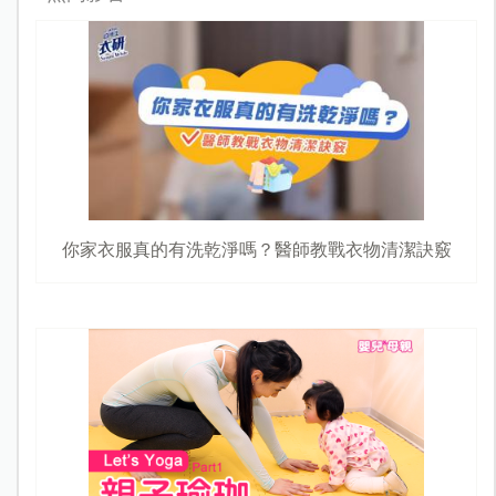
你家衣服真的有洗乾淨嗎？醫師教戰衣物清潔訣竅