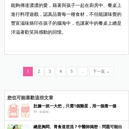
能夠傳達濃濃的愛，藉著與孩子一起在廚房中、餐桌上
進行料理遊戲，認真品嘗每一種食材，不但能讓味覺的
豐富滋味烙印在孩子的腦海中，也讓家中的餐桌上總是
洋溢著歡笑與感動的回憶。
1
2
3
4
5
...
下一頁
→
您也可能喜歡這些文章
肚腩一抓一大把，只需1個雞蛋，用一個瘦一個
PR（新素簡）
總是胸悶、胃食道逆流？中醫師揭密：問題可能出