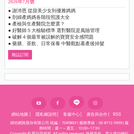
2026年7月號
● 謝沛恩 從甜美少女到優雅媽媽
● 剖婦產媽媽各階段照護大全
● 產檢與生產醫院怎麼選？
● 好醫師５大檢驗標準 選對醫院是風險管理
● 破解４個最常被誤解的寶寶安全感問題
● 藥膳、茶飲、日常保養 中醫觀點看產後掉髮
雜誌訂閱
網站地圖
│
隱私權說明
│
客服中心
│
廣告與合作
|
RSS
婦幼網路股份有限公司 統編：70458331 服務專線：02-8712-5959 | 服
務時間：週一～週五：10:00~17:30
Copyright © 嬰兒與母親. All rights reserved. 版權所有，禁止擅自轉貼