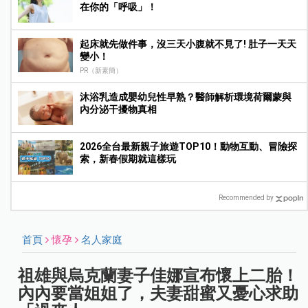
在你的「呼吸」！
起床就先做件事，沒三天小腹就不見了! 肚子一天天
變小！
PR（新素簡）
沐浴乳造成嬰幼兒性早熟？醫師解析環境荷爾蒙與
內分泌干擾物真相
2026全台最新親子旅遊TOP10！動物互動、冒險探
索，新春假期就這樣玩
Recommended by
首頁
懷孕
名人家庭
祖雄與烏克蘭妻子佳娜宣布懷上二胎！
內內要當姐姐了，夫妻甜蜜又憂心求助