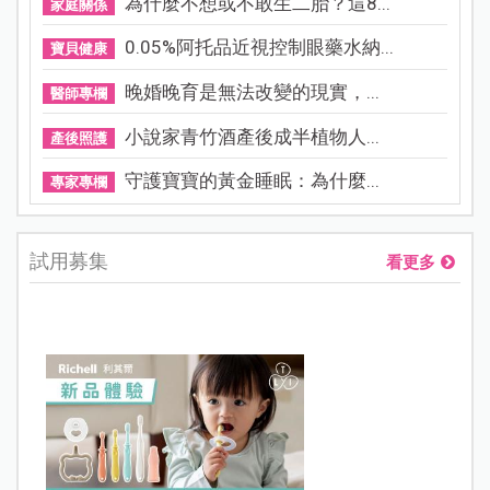
為什麼不想或不敢生二胎？這8...
家庭關係
0.05%阿托品近視控制眼藥水納...
寶貝健康
晚婚晚育是無法改變的現實，...
醫師專欄
小說家青竹酒產後成半植物人...
產後照護
守護寶寶的黃金睡眠：為什麼...
專家專欄
試用募集
看更多