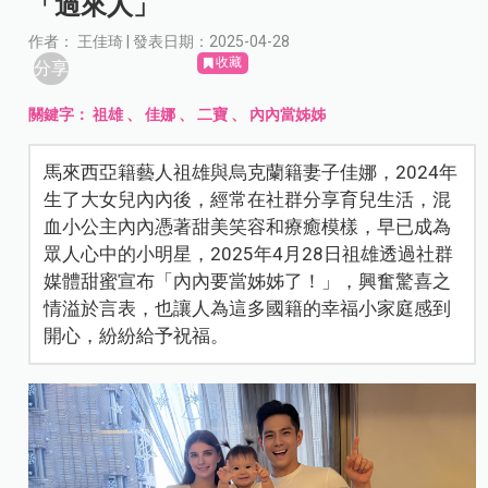
「過來人」
作者： 王佳琦 | 發表日期：2025-04-28
收藏
分享
關鍵字：
祖雄
、
佳娜
、
二寶
、
內內當姊姊
馬來西亞籍藝人祖雄與烏克蘭籍妻子佳娜，2024年
生了大女兒內內後，經常在社群分享育兒生活，混
血小公主內內憑著甜美笑容和療癒模樣，早已成為
眾人心中的小明星，2025年4月28日祖雄透過社群
媒體甜蜜宣布「內內要當姊姊了！」，興奮驚喜之
情溢於言表，也讓人為這多國籍的幸福小家庭感到
開心，紛紛給予祝福。