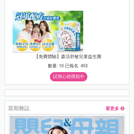
【免費體驗】森活舒敏兒童益生菌
數量: 10 已報名: 453
試用心得撰寫中
當期雜誌
看更多