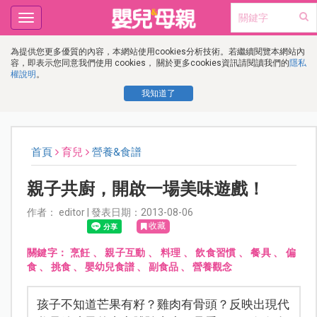
Toggle
navigation
為提供您更多優質的內容，本網站使用cookies分析技術。若繼續閱覽本網站內
容，即表示您同意我們使用 cookies， 關於更多cookies資訊請閱讀我們的
隱私
權說明
。
我知道了
首頁
育兒
營養&食譜
親子共廚，開啟一場美味遊戲！
作者： editor | 發表日期：2013-08-06
收藏
關鍵字：
烹飪
、
親子互動
、
料理
、
飲食習慣
、
餐具
、
偏
食
、
挑食
、
嬰幼兒食譜
、
副食品
、
營養觀念
孩子不知道芒果有籽？雞肉有骨頭？反映出現代