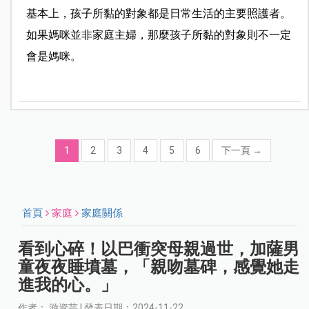
基本上，孩子所黏的對象都是日常生活的主要照護者。
如果媽咪並非家庭主婦，那麼孩子所黏的對象則不一定
會是媽咪。
1
2
3
4
5
6
下一頁
→
首頁
家庭
家庭關係
看到心碎！以巴衝突母親過世，加薩男
童夜夜睡墳墓，「親吻墓碑，感覺她走
進我的心。」
作者： 游資芸 | 發表日期：2024-11-22