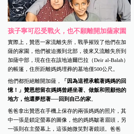
孩子寧可忍受戰火，也不願離開加薩家園
實際上，贊恩一家流離失所，戰爭摧毀了他們在加
薩的家園，他們被迫搬到北部，後來又流離失所到
加薩中部，現在住在該地迪爾巴拉（Deir al-Balah）
的帳篷，住所距離媽媽埋葬的墓地僅500公尺。
他們都拒絕離開加薩，
「因為這裡承載著媽媽的回
憶！」贊恩想留在媽媽曾經坐著、做飯和照顧他的
地方，他還夢想著──回到自己的家
。
爸爸拿出贊恩在手機上保存的兩張媽媽的照片，其
中一張是鎖定螢幕的圖像，他的媽媽皺著眉頭，另
一張則在主螢幕上，這張她微笑對著鏡頭。爸爸