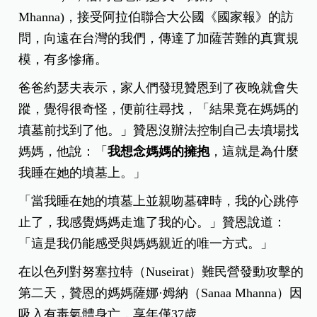
Mhanna)，接受阿拉伯聯合大公國《國家報》的訪
問，向遠在台灣的我們，傳達了加薩苦難的真實規
模，有多慘痛。
爸爸約瑟夫表示，家人們發現贊恩到了夜晚就會失
蹤，覺得很奇怪，便前往尋找，「結果竟在媽媽的
墳墓前找到了他。」贊恩沒辦法控制自己去墳場找
媽媽，他說：「
我想念媽媽的擁抱
，這就是為什麼
我睡在她的墳墓上。」
「當我睡在她的墳墓上並親吻墓碑時，我的心跳停
止了，我感覺媽媽走進了我的心。」贊恩說道：
「這是我仍能感受與媽媽親近的唯一方式。」
在以色列對努塞拉特（Nuseirat）難民營發動攻擊的
第二天，贊恩的媽媽薩娜·姆納（Sanaa Mhanna）因
吸入有毒氣體身亡，享年僅37歲。