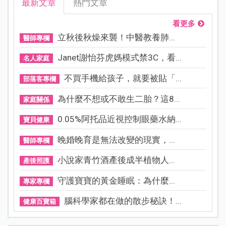
最新文章
熱門文章
看更多
立秋後秋燥來襲！中醫教養肺...
醫師專欄
Janet謝怡芬虎媽模式禁3C，看...
名人家庭
不買手機給孩子，就要被貼「...
部落客專欄
為什麼不想或不敢生二胎？這8...
家庭關係
0.05%阿托品近視控制眼藥水納...
寶貝健康
晚婚晚育是無法改變的現實，...
醫師專欄
小說家青竹酒產後成半植物人...
產後照護
守護寶寶的黃金睡眠：為什麼...
專家專欄
腦科學家都在做的散步秘訣！...
健康百寶箱