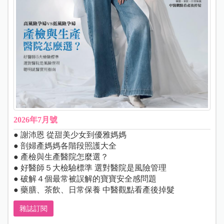
2026年7月號
● 謝沛恩 從甜美少女到優雅媽媽
● 剖婦產媽媽各階段照護大全
● 產檢與生產醫院怎麼選？
● 好醫師５大檢驗標準 選對醫院是風險管理
● 破解４個最常被誤解的寶寶安全感問題
● 藥膳、茶飲、日常保養 中醫觀點看產後掉髮
雜誌訂閱