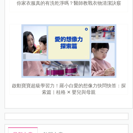
你家衣服真的有洗乾淨嗎？醫師教戰衣物清潔訣竅
啟動寶寶超級學習力！羅小白愛的想像力快問快答：探
索篇｜桂格 ✕ 嬰兒與母親