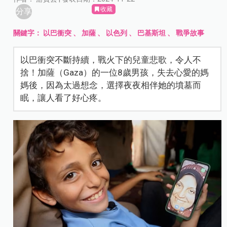
收藏
分享
關鍵字：
以巴衝突
、
加薩
、
以色列
、
巴基斯坦
、
戰爭故事
以巴衝突不斷持續，戰火下的兒童悲歌，令人不
捨！加薩（Gaza）的一位8歲男孩，失去心愛的媽
媽後，因為太過想念，選擇夜夜相伴她的墳墓而
眠，讓人看了好心疼。