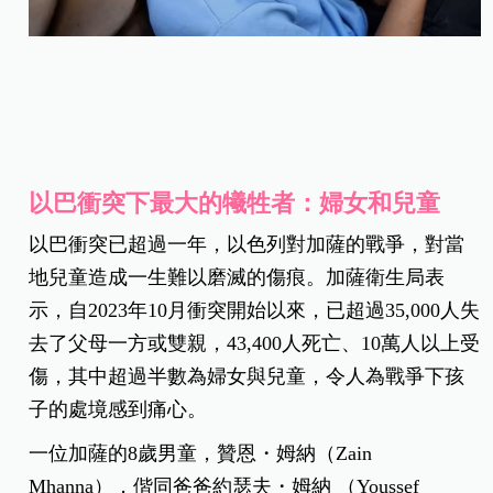
以巴衝突下最大的犧牲者：婦女和兒童
以巴衝突已超過一年，以色列對加薩的戰爭，對當
地兒童造成一生難以磨滅的傷痕。加薩衛生局表
示，自2023年10月衝突開始以來，已超過35,000人失
去了父母一方或雙親，43,400人死亡、10萬人以上受
傷，其中超過半數為婦女與兒童，
令人為戰爭下孩
子的處境感到痛心。
一位加薩的8歲男童，贊恩・姆納（Zain
Mhanna），偕同爸爸約瑟夫・姆納 （Youssef