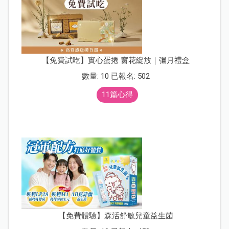
【免費試吃】實心蛋捲 窗花綻放｜彌月禮盒
數量: 10 已報名: 502
11篇心得
【免費體驗】森活舒敏兒童益生菌